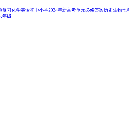
题
复习
化学
英语
初中
小学
2024年
新高考
单元
必修
答案
历史
生物
七
六年级