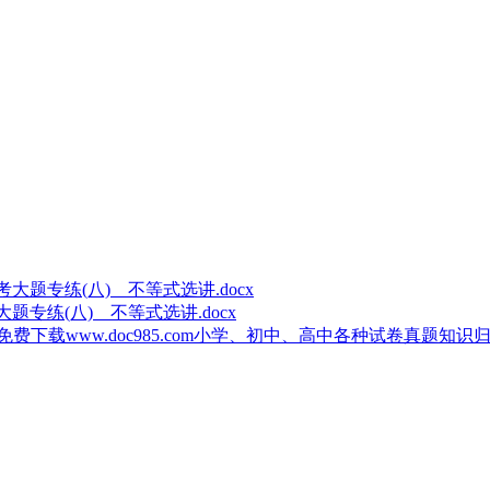
大题专练(八) 不等式选讲.docx
载www.doc985.com小学、初中、高中各种试卷真题知识归纳