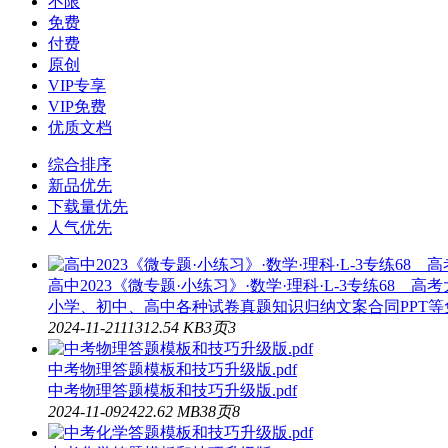
不限
免费
付费
原创
VIP专享
VIP免费
优质文档
综合排序
新品优先
下载量优先
人气优先
高中2023《微专题·小练习》·数学·理科·L-3专练68 高考
小学、初中、高中各种试卷真题知识归纳文案合同PPT等免费下
2024-11-21
113
12.54 KB
3页
3
中考物理答题模板和技巧升级版.pdf
中考物理答题模板和技巧升级版.pdf
2024-11-09
24
22.62 MB
38页
8