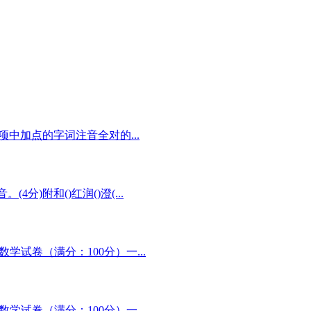
项中加点的字词注音全对的...
分)附和()红润()澄(...
数学试卷（满分：100分）一...
数学试卷（满分：100分）一...