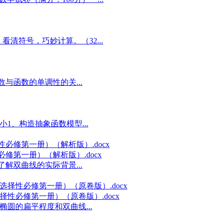
看清符号，巧妙计算。（32...
导数与函数的单调性的关...
小1、构造抽象函数模型...
性必修第一册）（解析版）.docx
.了解双曲线的实际背景...
选择性必修第一册）（原卷版）.docx
画椭圆的扁平程度和双曲线...