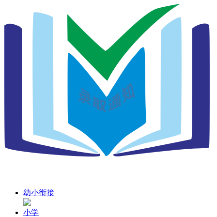
幼小衔接
小学