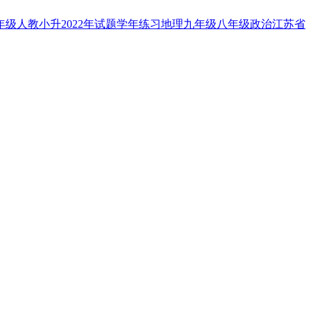
年级
人教
小升
2022年
试题
学年
练习
地理
九年级
八年级
政治
江苏省