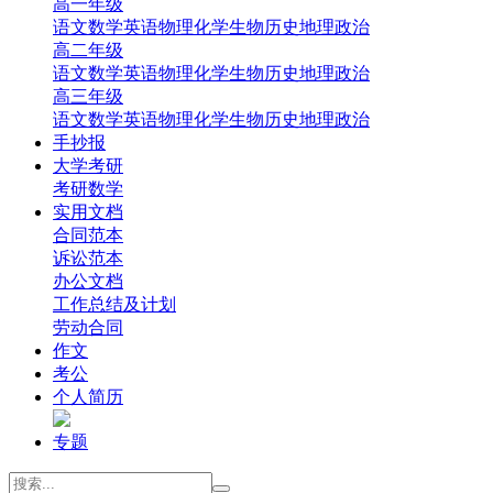
高一年级
‌语文
‌数学
英语
‌物理
‌化学
‌生物
‌历史
‌地理‌
‌政治‌
高二年级
‌语文
‌数学
英语
‌物理
‌化学
‌生物
‌历史
‌地理‌
‌政治‌
高三年级
‌语文
‌数学
英语
‌物理
‌化学
‌生物
‌历史
‌地理
‌政治
手抄报
大学考研
考研数学
实用文档
合同范本
诉讼范本
办公文档
工作总结及计划
劳动合同
作文
考公
个人简历
专题