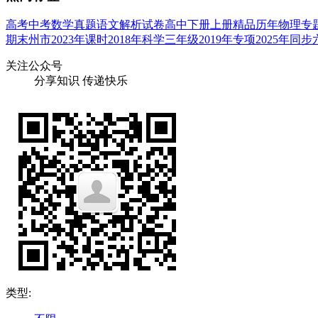
高考
中考
数学
真题
语文
解析
试卷
高中
下册
上册
精品
历年
物理
专
期末
州市
2023年
课时
2018年
科学
三年级
2019年
专项
2025年
同步
关注公众号
分享知识 传递快乐
类型: