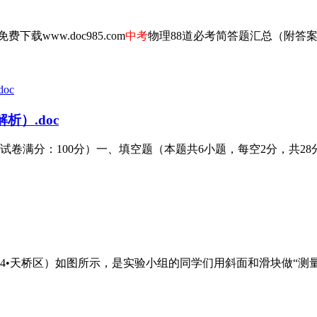
www.doc985.com
中考
物理88道必考简答题汇总（附答案）
析）.doc
试卷满分：100分）一、填空题（本题共6小题，每空2分，共28分
4•天桥区）如图所示，是实验小组的同学们用斜面和滑块做“测量物