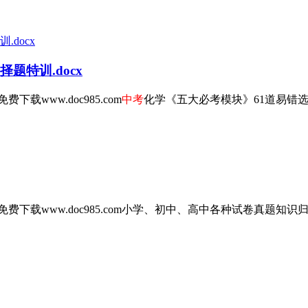
题特训.docx
www.doc985.com
中考
化学《五大必考模块》61道易错选
www.doc985.com小学、初中、高中各种试卷真题知识归纳文案