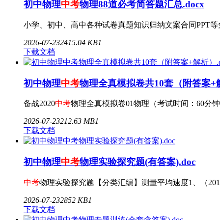
初中物理
中考
物理88道必考简答题汇总.docx
小学、初中、高中各种试卷真题知识归纳文案合同PPT等免费下载
2026-07-23
2
415.04 KB
1
下载文档
初中物理
中考
物理全真模拟卷共10套（附答案+解
备战2020
中考
物理全真模拟卷01物理（考试时间：60分钟
2026-07-23
2
12.63 MB
1
下载文档
初中物理
中考
物理实验探究题(有答案).doc
中考
物理实验探究题【分类汇编】测量平均速度1、（201
2026-07-23
2
852 KB
1
下载文档