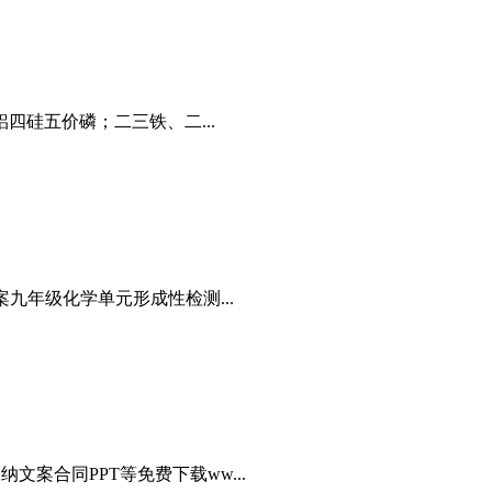
硅五价磷；二三铁、二...
案九年级化学单元形成性检测...
文案合同PPT等免费下载ww...