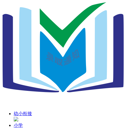
幼小衔接
小学