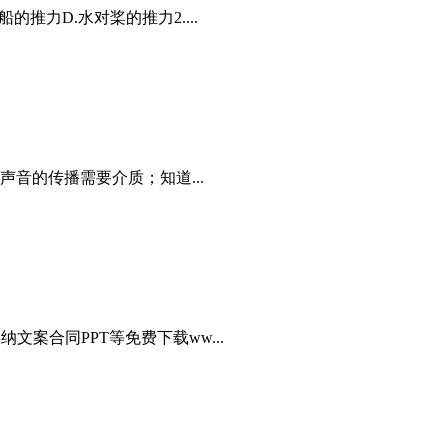
力D.水对桨的推力2....
音的传播需要介质；知道...
文案合同PPT等免费下载ww...