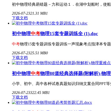
初中物理经典易错题－力和运动１．在湖中划船时，使船前进
2026-07-23
2
1.31 MB
1
下载文档
初中物理
中考
物理15套专题训练全 (1).doc
中考
物理15套专题训练专题训练一声现象考点指津本专题
2026-07-23
2
5.51 MB
0
下载文档
初中物理
中考
物理80道经典选择题(附解析)-物理
小学、初中、高中各种试卷真题知识归纳文案合同PPT等免费下
2026-07-23
3
22.45 MB
1
下载文档