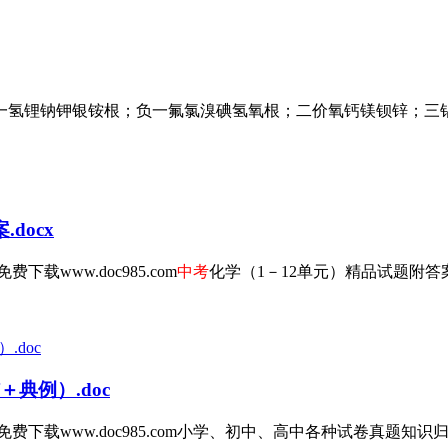
氢锂钠钾银铵根；负一氟氯溴碘氢氧根；二价氧钙镁钡锌；三铝四
docx
www.doc985.com
中考
化学（1－12单元）精品试题附答
典例）.doc
载www.doc985.com小学、初中、高中各种试卷真题知识归纳