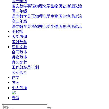
高一年级
‌语文
‌数学
英语
‌物理
‌化学
‌生物
‌历史
‌地理‌
‌政治‌
高二年级
‌语文
‌数学
英语
‌物理
‌化学
‌生物
‌历史
‌地理‌
‌政治‌
高三年级
‌语文
‌数学
英语
‌物理
‌化学
‌生物
‌历史
‌地理
‌政治
手抄报
大学考研
考研数学
实用文档
合同范本
诉讼范本
办公文档
工作总结及计划
劳动合同
作文
考公
个人简历
专题