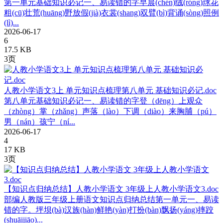
第一单元基础知识必记一、易读错的字早晨(chén)绒(róng)球花
粗(cū)壮荒(huāng)野放假(jià)衣裳(shang)双臂(bì)背诵(sòng)照例
(lì)...
2026-06-17
6
17.5 KB
3页
人教小学语文3上 单元知识点梳理第八单元 基础知识必记.doc
第八单元基础知识必记一、易读错的字登（dēng）上观众
（zhòng）掌（zhǎng）声落（lào）下调（diào）来胸脯（pú）
男（nán）孩宁（ní...
2026-06-17
4
17 KB
3页
【知识点归纳总结】人教小学语文 3年级上人教小学语文3.doc
部编人教版三年级上册语文知识点归纳总结第一单元一、易读
错的字。坪坝(bà)汉族(hàn)鲜艳(yàn)打扮(bàn)飘扬(yáng)摔跤
(shuāijiāo)...