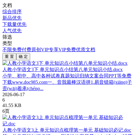
文档
综合排序
新品优先
下载量优先
人气优先
筛选
类型
不限
免费
付费
原创
VIP专享
VIP免费
优质文档
重 置
确 定
人教小学语文3下 单元知识点小结第八单元知识小结.docx
小学、初中、高中各种试卷真题知识归纳文案合同PPT等免费
下载www.doc985.com一、音我最棒汉语拼1.易音错箱(xiānɡ)子
歪(wāi)着承(chénɡ...
2026-06-17
6
41.55 KB
6页
人教小学语文3上 单元知识点梳理第一单元 基础知识必记.doc