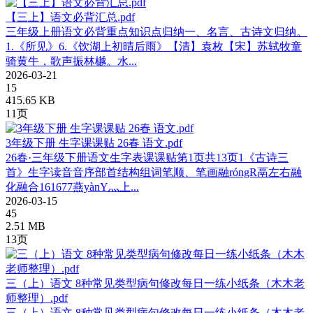
【三上】语文必背汇总.pdf
三年级上册语文必背重点知识点归纳一、名言、古诗文归纳。
1.《所见》6.《饮湖上初晴后雨》【清】袁枚【宋】苏轼牧童
骑黄牛，歌声振林樾。水...
2026-03-21
15
415.65 KB
11页
3年级下册 生字课课贴 26春 语文.pdf
26春·三年级下册语文生字表课课贴第1页共13页1《古诗三
首》生字读音音序部首结构组词笔顺、笔画融róngR鬲左右融
化融合161677燕yànY灬上...
2026-03-15
45
2.51 MB
13页
三（上）语文 8种常见类型病句修改每日一练小纸条（木木老
师整理）.pdf
三（上）语文 8种常见类型病句修改每日一练小纸条（木木老