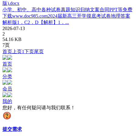
版).docx
小学、初中、高中各种试卷真题知识归纳文案合同PPT等免费
下载www.doc985.com2024届新高三开学摸底考试卷地理答案
解析版1．C2．D【解析】1．...
2026-07-13
2
54.16 KB
7页
首页
上页
1
下页
尾页
首页
分类
会员
我的
您好，有任何疑问请与我们联系！
提交需求