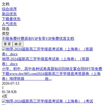
文档
综合排序
新品优先
下载量优先
人气优先
筛选
类型
不限
免费
付费
原创
VIP专享
VIP免费
优质文档
重 置
确 定
地理-2024届新高三开学摸底考试卷（上海卷）（答题
卷）.docx
小学、初中、高中各种试卷真题知识归纳文案合同PPT等免费
下载www.doc985.com2024届新高三开学摸底考答题卷（上海
卷）地理班级___________姓...
2026-07-13
1
81.58 KB
4页