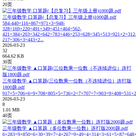
20页
三年级数学 口算题(【总复习】三年级上册)1000题.pdf
584-440=116+867=971×3=948-
328=169+220=491+349=451+464=562-
421=384+203=342+642=783+446=253+628=345+513=921×2=312
217=306×3=443+2...
2026-03-23
32
664.62 KB
30页
三年级数学 ▲口算题(三位数乘一位数（不连续进位）连打版
1800题.pdf
917×5=706×6=9×708=805×5=736×2=7×707=7×903=9×408=531×2
2026-03-23
8
1.01 MB
40页
三年级数学 ▲口算题（多位数乘一位数）连打版2000题.pdf
6×283=9×850=6×30=39×7=4×267=9×49=4×314=3×61=5×87=648×