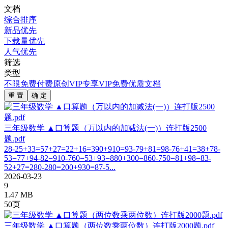
文档
综合排序
新品优先
下载量优先
人气优先
筛选
类型
不限
免费
付费
原创
VIP专享
VIP免费
优质文档
重 置
确 定
三年级数学 ▲口算题（万以内的加减法(一)）连打版2500
题.pdf
28-25+33=57+27=22+16=390+910=93-79+81=98-76+41=38+78-
53=77+94-82=910-760=53+93=880+300=860-750=81+98=83-
52+27=280-280=200+930=87-5...
2026-03-23
9
1.47 MB
50页
三年级数学 ▲口算题（两位数乘两位数）连打版2000题.pdf