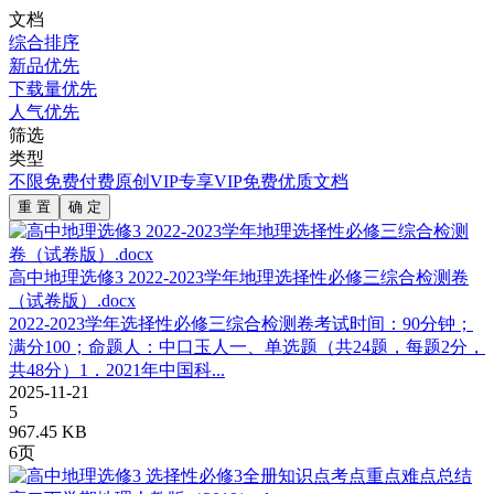
文档
综合排序
新品优先
下载量优先
人气优先
筛选
类型
不限
免费
付费
原创
VIP专享
VIP免费
优质文档
重 置
确 定
高中地理选修3 2022-2023学年地理选择性必修三综合检测卷
（试卷版）.docx
2022-2023学年选择性必修三综合检测卷考试时间：90分钟；
满分100；命题人：中口玉人一、单选题（共24题，每题2分，
共48分）1．2021年中国科...
2025-11-21
5
967.45 KB
6页