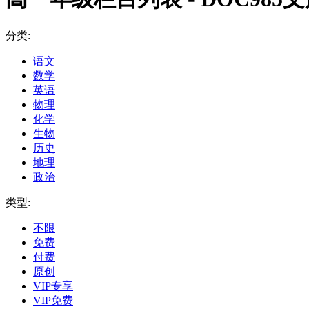
分类:
‌语文
‌数学
英语
‌物理
‌化学
‌生物
‌历史
‌地理‌
‌政治‌
类型:
不限
免费
付费
原创
VIP专享
VIP免费