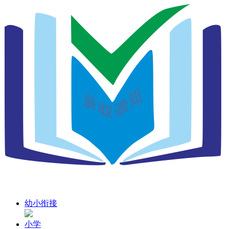
幼小衔接
小学