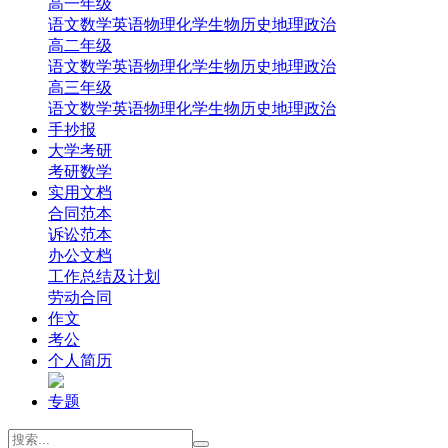
高一年级
‌语文
‌数学
英语
‌物理
‌化学
‌生物
‌历史
‌地理‌
‌政治‌
高二年级
‌语文
‌数学
英语
‌物理
‌化学
‌生物
‌历史
‌地理‌
‌政治‌
高三年级
‌语文
‌数学
英语
‌物理
‌化学
‌生物
‌历史
‌地理
‌政治
手抄报
大学考研
考研数学
实用文档
合同范本
诉讼范本
办公文档
工作总结及计划
劳动合同
作文
考公
个人简历
专题