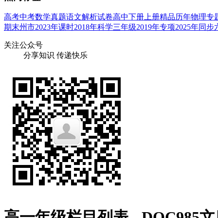
高考
中考
数学
真题
语文
解析
试卷
高中
下册
上册
精品
历年
物理
专
期末
州市
2023年
课时
2018年
科学
三年级
2019年
专项
2025年
同步
关注公众号
分享知识 传递快乐
高一年级栏目列表 - DOC985