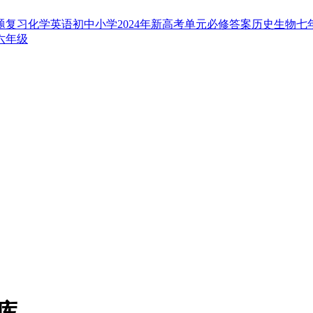
题
复习
化学
英语
初中
小学
2024年
新高考
单元
必修
答案
历史
生物
七
六年级
文库