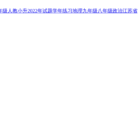
年级
人教
小升
2022年
试题
学年
练习
地理
九年级
八年级
政治
江苏省