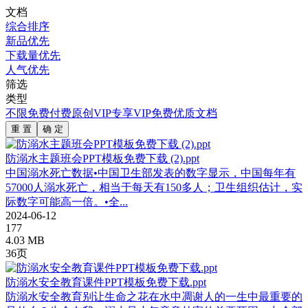
文档
综合排序
新品优先
下载量优先
人气优先
筛选
类型
不限
免费
付费
原创
VIP专享
VIP免费
优质文档
重 置
确 定
防溺水主题班会PPT模板免费下载 (2).ppt
中国溺水死亡数据•中国卫生部发表的数字显示，中国每年有
57000人溺水死亡，相当于每天有150多人；卫生组织估计，实
际数字可能高一倍。•全...
2024-06-12
177
4.03 MB
36页
防溺水安全教育课件PPT模板免费下载.ppt
防溺水安全教育别让生命之花在水中凋谢人的一生中最重要的