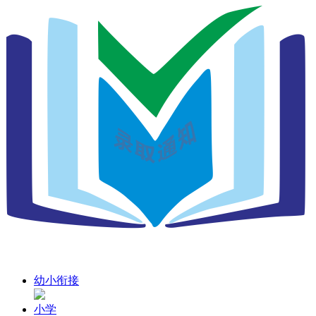
幼小衔接
小学