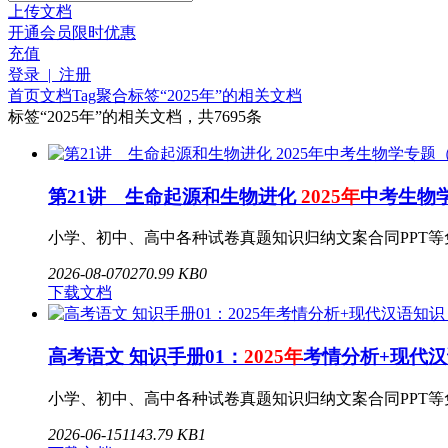
上传文档
开通会员
限时优惠
充值
登录 | 注册
首页
文档
Tag聚合标签
“2025年”的相关文档
标签
“2025年”
的相关文档，共7695条
第21讲 生命起源和生物进化
2025年
中考生物学
小学、初中、高中各种试卷真题知识归纳文案合同PPT等免费下载www
2026-08-07
0
270.99 KB
0
下载文档
高考语文 知识手册01：
2025年
考情分析+现代汉
小学、初中、高中各种试卷真题知识归纳文案合同PPT等免费下
2026-06-15
1
143.79 KB
1