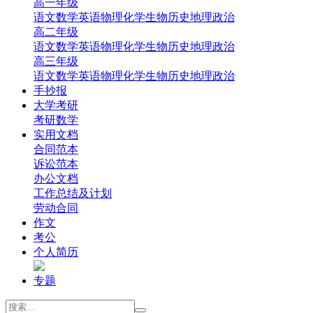
高一年级
‌语文
‌数学
英语
‌物理
‌化学
‌生物
‌历史
‌地理‌
‌政治‌
高二年级
‌语文
‌数学
英语
‌物理
‌化学
‌生物
‌历史
‌地理‌
‌政治‌
高三年级
‌语文
‌数学
英语
‌物理
‌化学
‌生物
‌历史
‌地理
‌政治
手抄报
大学考研
考研数学
实用文档
合同范本
诉讼范本
办公文档
工作总结及计划
劳动合同
作文
考公
个人简历
专题