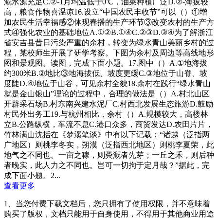
溉水源充足C.②-1月均温低于0℃，油菜种植广泛D.②-海拔较
高，粮食作物喜温凉16.设立“中国农民丰收节”可以（）①增
加农民生活幸福感②体现春播的生产环节③改变农村的生产方
式④强化农业的基础地位A.①②B.①④C.②③D.③④为了解浙江
省安吉县昔日污染严重的余村，转变为绿水青山美丽乡村的过
程，某校师生开展了研学考察。下图为余村及周边等高线地形
图和景观图。读图，完成下面小题。17.图中（）A.①地海拔
约300米B.②地比③地海拔低、坡度更缓C.③地位于山脊、坡
度陡D.④地位于山谷，可见余村全貌18.余村在践行“绿水青山
就是金山银山”理论的过程中，合理的做法是（）A.村北山区
开辟采石场B.村东南兴建水泥厂C.村西北发展生态旅游D.鼓励
村民外出务工19.与杭州相比，余村（）A.规模较大，高楼林
立B.公路纵横，车流不息C.港口众多，商贸发达D.农田片片，
竹林满山沈括在《梦溪笔谈》中有以下记载：“诸越（泛指两
广地区）则桃李冬实，朔漠（泛指西北地区）则桃李夏荣，此
地气之不同也。一亩之稼，则粪溉者先芽；一丘之禾，则后种
者晚实，此人力之不同也。岂可一切拘于定月哉？”据此，完
成下面小题。2...
查看更多
1、当您付费下载文档后，您只拥有了使用权限，并不意味着
购买了版权，文档只能用于自身使用，不得用于其他商业用途