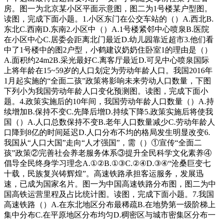
房。图一为北京某小区平面示意图，图二为1号楼某户型图。
读图，完成下面小题。1.小区东门在公交车站的（）A.西北B.
东北C.西南D.东南2.小区中（）A.1号楼紧邻中心喷泉B.医院
在小区中心C.居委会距离北门最近D.幼儿园靠近超市3.他们看
中了1号楼中的图2户型，小鹤建议奶奶住卧室1的理由是（）
A.面积约24m2B.采光最好C.离客厅最近D.可见中心喷泉国际
上将年龄在15~59岁的人口划定为劳动年龄人口。我国2016年
1月起实施的“全面二孩”政策将影响未来劳动人口数量，下图
下列小为我国劳动年龄人口变化预测图。读图，完成下面小
题。4.政策实施后的10年间，我国劳动年龄人口数量（）A.持
续增加B.保持不变C.先降后增D.持续下降5.政策实施后将使我
国（）A.人口总数保持不变B.老年人口数量减少C.劳动年龄人
口降到8亿的时间延迟D.人口分布不均的格局发生明显改变6.
我国从“人口大国”走向“人才强国”，需（）①宣传“全面二
孩”政策②完善社会养老服务体系③提升全民科学文化素养④
倡导全民终身学习理念A.①②B.①③C.②④D.③④“沧桑巨变七
十载，民族复兴铸辉煌”。高速铁路承担客运服务，发展迅
速，已成为国家名片。图一为中国高速铁路分布图，图二为中
国高铁运营里程及占比统计图。读图，完成下面小题。7.我国
高速铁路（）A.在东北地区分布最稀疏B.在地势第一级阶梯上
集中分布C.在平原地区分布均匀D.稠密区与城市密集区分布一