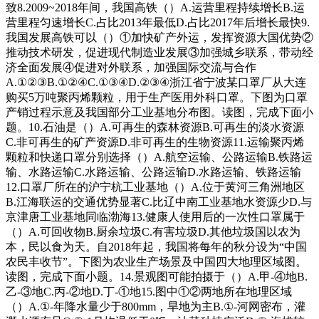
致8.2009~2018年间，我国高铁（）A.运营里程持续增长B.运
营里程匀速增长C.占比2013年最低D.占比2017年后增长最快9.
我国发展高铁可以（）①加快矿产外运，发挥资源大国优势②
推动技术研发，促进现代制造业发展③加强城乡联系，带动经
济全面发展④促进对外联系，加强国际交流与合作
A.①②③B.①②④C.①③④D.②③④浙江省宁波某口罩厂从大连
购买5万吨聚丙烯颗粒，用于生产医用外科口罩。下图为口罩
产销过程示意及我国部分工业基地分布图。读图，完成下面小
题。10.石油是（）A.可再生的森林资源B.可再生的淡水资源
C.非可再生的矿产资源D.非可再生的生物资源11.运输聚丙烯
颗粒和快递口罩分别选择（）A.航空运输、公路运输B.铁路运
输、水路运输C.水路运输、公路运输D.水路运输、铁路运输
12.口罩厂所在的沪宁杭工业基地（）A.位于黄河三角洲地区
B.江海联运的交通优势显著C.比辽中南工业基地水资源少D.与
京津唐工业基地同临渤海13.健康人使用后的一次性口罩属于
（）A.可回收物B.厨余垃圾C.有害垃圾D.其他垃圾国以农为
本，民以食为天。自2018年起，我国将每年的秋分设为“中国
农民丰收节”。下图为农业生产场景及中国四大地理区域图。
读图，完成下面小题。14.景观图可能拍摄于（）A.甲-④地B.
乙-③地C.丙-②地D.丁-①地15.图中①②两地所在地理区域
（）A.①-年降水量少于800mm，旱地为主B.①-河网密布，灌