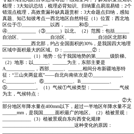
梳理：3大知识总结，梳理必背知识、归纳重点易混易错：2个
错混点梳理，高效查漏补缺真题赏析：3大命题点归纳，感知
真题、知己知彼考点一西北地区自然特征（1）位置：西北地
区位于①____________以西，______和⑤______—
④____________（③______）以北。（2）范围：包括______
自治区、____________自治区、____________自治区北部和
____________西北部，约占全国面积的30%，是我国四大地理
区域中面积最大的区域。D：____________②：
____________（1）地势：位于我国地势的第______级阶梯。
（2）地形：以______、______为主，东部主要是
A____________，西部______、______相间分布新疆地形特
征：“三山夹两盆底”——自北向南依次是⑦____________、
C____________、⑥____________、B____________、
⑤____________。（1）气候①气候类型：____________气候
为主，气候特点：
________________________________________________。②大
部分地区年降水量在400mm以下，超过一半地区年降水量不足
______mm，是我国_____面积最广的地区。（2）植被景观：
____________（3）植被景观自东向西变化规律
______________________________这种变化的原因：
_____________________________________________________