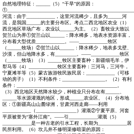
自然地理特征：______（5）“干旱”的原因：
①____________________________________________________
河流：由于____________，这里河流稀少，且多为______河
流，是我国______的主要分布区。考点二西北地区农业（1）
西北地区草场广布，农业以______为主。（2）畜牧业大致以
贺兰山为界①贺兰山以______：降水稀多，地表水资源丰富，
分布着大型优质____________。——____________牧区
（______牧场）②贺兰山以______：降水稀少，地表多戈壁、
沙漠，但山地降水多，有_________。——____________牧区
（______牧场）（3）______牧区主要畜种：新疆细毛羊，伊
犁马等（4）____________牧区主要畜种：三河马，三河牛，
宁夏滩羊等（5）蒙古族游牧民族民居：____________（可移
动的房子）（1）不利条件：__________________。（2）有利
条件：__________________________________________。
（3）西北地区天然降水较少，种植业只分布在有______、
______等水源灌溉的地区，形成______农业区。（4）分布地
区：①新疆高山山麓绿洲，甘肃河西走廊——利用
____________（_________________）灌溉②宁夏平原、河套
平原被誉为“塞外江南”。——引____________灌溉（5）
____________是一种古老的引水工程，长期为____________居
民所利用。（6）坎儿井不修明渠修暗渠的原因：