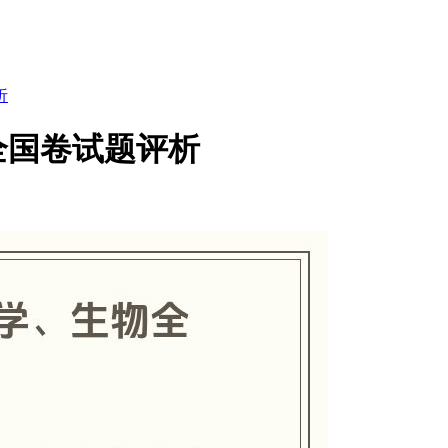
析
全国卷试题评析