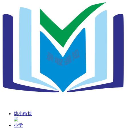
幼小衔接
小学