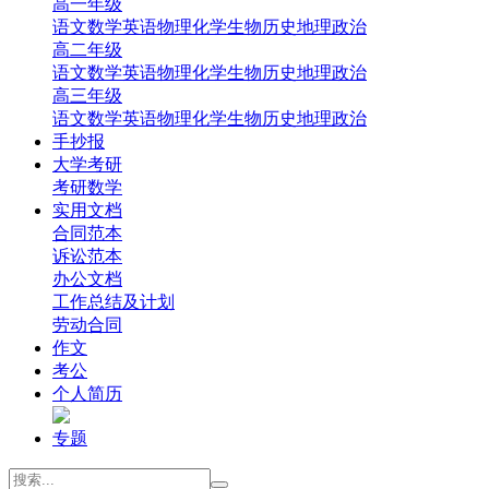
高一年级
‌语文
‌数学
英语
‌物理
‌化学
‌生物
‌历史
‌地理‌
‌政治‌
高二年级
‌语文
‌数学
英语
‌物理
‌化学
‌生物
‌历史
‌地理‌
‌政治‌
高三年级
‌语文
‌数学
英语
‌物理
‌化学
‌生物
‌历史
‌地理
‌政治
手抄报
大学考研
考研数学
实用文档
合同范本
诉讼范本
办公文档
工作总结及计划
劳动合同
作文
考公
个人简历
专题