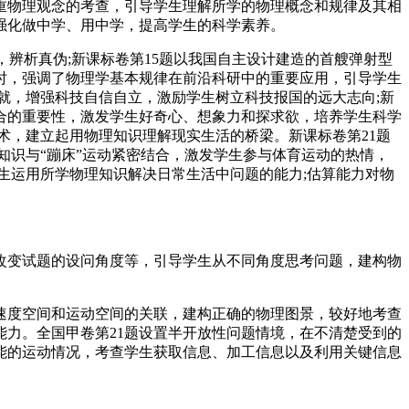
重物理观念的考查，引导学生理解所学的物理概念和规律及其相
强化做中学、用中学，提高学生的科学素养。
，辨析真伪;新课标卷第15题以我国自主设计建造的首艘弹射型
时，强调了物理学基本规律在前沿科研中的重要应用，引导学生
就，增强科技自信自立，激励学生树立科技报国的远大志向;新
融合的重要性，激发学生好奇心、想象力和探求欲，培养学生科学
术，建立起用物理知识理解现实生活的桥梁。新课标卷第21题
知识与“蹦床”运动紧密结合，激发学生参与体育运动的热情，
生运用所学物理知识解决日常生活中问题的能力;估算能力对物
改变试题的设问角度等，引导学生从不同角度思考问题，建构物
速度空间和运动空间的关联，建构正确的物理图景，较好地考查
能力。全国甲卷第21题设置半开放性问题情境，在不清楚受到的
能的运动情况，考查学生获取信息、加工信息以及利用关键信息