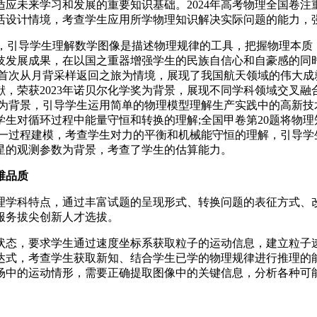
未来学习和发展的重要知识基础。2024年高考物理全国卷注
活设计情境，考查学生应用所学物理知识解决实际问题的能力，
识，引导学生理解数学图像是描述物理规律的工具，把握物理本质
技发展成果，在以国之重器增强学生的民族自信心和自豪感的同
类首次从月背采样返回之旅为情境，展现了我国航天领域的伟大成
献，荣获2023年诺贝尔化学奖为背景，展现不同学科领域交叉
理为背景，引导学生运用简单的物理模型理解生产实践中的高新技
生对循环过程中能量守恒和转换的理解;全国甲卷第20题将物理
这一过程建模，考查学生对力的平衡和机械能守恒的理解，引导学
星的观测参数为背景，考查了学生的估算能力。
维品质
理学科特点，通过丰富试题的呈现形式、转换问题的表征方式、
服务拔尖创新人才选拔。
态，要求学生通过速度坐标系获取粒子的运动信息，建立粒子
达式，考查学生获取新知、结合学生已学的物理规律进行推理的
场中的运动情形，需要正确提取图像中的关键信息，分析各种可