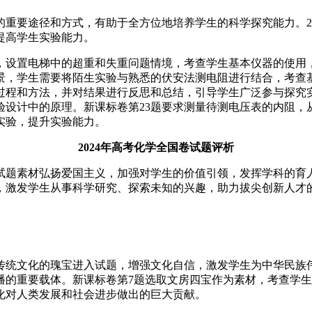
要途径和方式，有助于全方位地培养学生的科学探究能力。20
提高学生实验能力。
设置电梯中的超重和失重问题情境，考查学生基本仪器的使用
背景，学生需要将陌生实验与熟悉的伏安法测电阻进行结合，考查
过程和方法，并对结果进行反思和总结，引导学生广泛参与探究实
验设计中的原理。新课标卷第23题要求测量待测电压表的内阻，
实验，提升实验能力。
2024年高考化学全国卷试题评析
试题素材弘扬爱国主义，加强对学生的价值引领，发挥学科的育
，激发学生从事科学研究、探索未知的兴趣，助力拔尖创新人才
统文化的瑰宝进入试题，增强文化自信，激发学生为中华民族伟
播的重要载体。新课标卷第7题选取文房四宝作为素材，考查学
化对人类发展和社会进步做出的巨大贡献。