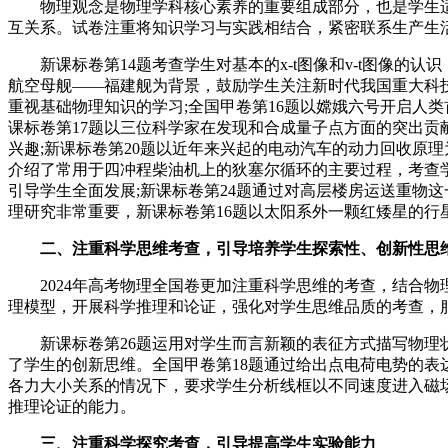
物理观念是物理学科核心素养的重要组成部分，也是学生适应
互关系。试卷注重将知识学习与实践相结合，紧密联系生产生
新课标卷第14题考查学生对基本的x-t图像和v-t图像的认
航空母舰——福建舰为背景，鼓励学生关注新时代我国重大科
重视基础物理知识的学习;全国甲卷第16题以嫦娥六号开启人
课标卷第17题以三位科学家在发现和合成量子点方面的突出贡
兴趣;新课标卷第20题以近年来兴起的电动汽车的动力回收原
介绍了常用于四冲程柴油机上的狄塞尔循环的主要过程，考查学
引导学生全面发展;新课标卷第24题通过对高层楼房运送重物
理研究非常重要，新课标卷第16题以太阳系外一颗红矮星的行
二、注重科学思维考查，引导培养学生探索性、创新性思
2024年高考物理全国卷更加注重科学思维的考查，结合物
理模型，开展科学推理和论证，强化对学生思维品质的考查，
新课标卷第26题运用对学生而言新颖的表征方式描写物理状
了学生的创新思维。全国甲卷第18题通过给出点电荷电势的表
各力大小关系的情况下，要求学生分析线框以不同速度进入磁
推理论证的能力。
三、注重科学探究考查，引导提高学生实验能力