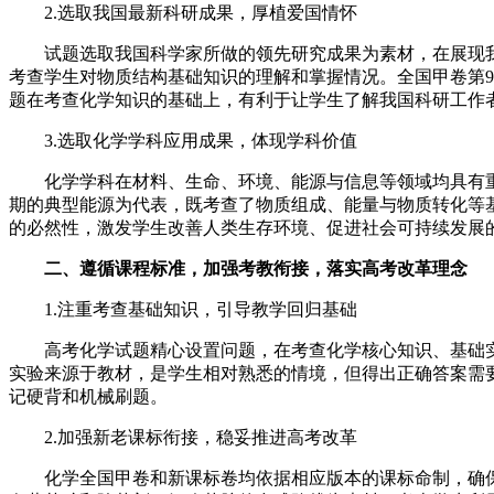
2.选取我国最新科研成果，厚植爱国情怀
试题选取我国科学家所做的领先研究成果为素材，在展现我国
考查学生对物质结构基础知识的理解和掌握情况。全国甲卷第
题在考查化学知识的基础上，有利于让学生了解我国科研工作
3.选取化学学科应用成果，体现学科价值
化学学科在材料、生命、环境、能源与信息等领域均具有重要
期的典型能源为代表，既考查了物质组成、能量与物质转化等
的必然性，激发学生改善人类生存环境、促进社会可持续发展
二、遵循课程标准，加强考教衔接，落实高考改革理念
1.注重考查基础知识，引导教学回归基础
高考化学试题精心设置问题，在考查化学核心知识、基础实验
实验来源于教材，是学生相对熟悉的情境，但得出正确答案需
记硬背和机械刷题。
2.加强新老课标衔接，稳妥推进高考改革
化学全国甲卷和新课标卷均依据相应版本的课标命制，确保考