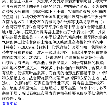
来，传统工业衰落，东北地区大力发展旅游业的项目，要求学
生具有较强的读图分析问题的能力。中国盛产名茶。图为我国
名茶故乡分布图。据此完成下面小题。7.我国名茶故乡分布的
特点是（）A.均匀分布在全国B.北方地区没有分布C.主要分布
在南方地区D.主要分布在青藏高原8.台湾冻顶乌龙茶产自（）
A.台湾西部平原B.台湾东部平原C.台湾中部山地D.台湾北部山
地9.近几年，石家庄市灵寿县山里种出了“太行龙井”茶，其需
解决的最大困难是（）A.冬季低温的气候条件B.夏季降水多的
气候条件C.比较贫痛的土壤条件D.崎岖且高海拔的地形条件
【答案】7.C8.C9.A【解析】【7题详解】读图可知，我国的名
茶主要分布在秦岭—淮河一线以南地区，因此其主要分布在我
国的南方地区。故选C。【8题详解】台湾冻顶马龙茶位于高
山茶园，海拔高，气温低，昼夜温差大，利于有机质的积累;
高山地区空气湿度大，云雾多，竹林地的土壤肥沃，含有大量
有机质，使该茶叶品质高，而台湾的地形是西部是平原，中部
和东部是山地，故台湾冻顶乌龙茶产自中部和东部的山地，故
选C。【9题详解】石家庄位于华北平原，灵寿县山里海拔不
高，地形以平原为主，土壤肥沃，夏季高温，降水丰沛，冬季
寒冷干燥，所以石家庄市灵寿县种植茶叶要克服冬季低温的气
候条件，所...
查看更多