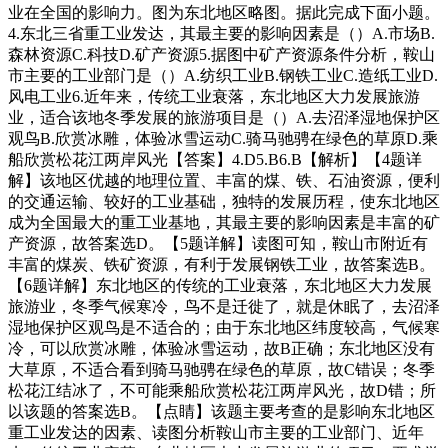
业在全国的影响力。图为东北地区略图。据此完成下面小题。
4.东北三省重工业发达，其最主要的影响因素是（）A.市场B.
森林资源C.科技D.矿产资源5.据图中矿产资源条件分析，鞍山
市主要的工业部门是（）A.纺织工业B.钢铁工业C.造纸工业D.
风电工业6.近年来，传统工业衰落，东北地区大力发展旅游
业，适合该地冬季发展的旅游项目是（）A.去沼泽湿地保护区
观鸟B.欣赏冰雕，体验冰雪运动C.骑马驰骋在绿色的草原D.乘
船欣赏松花江两岸风光【答案】4.D5.B6.B【解析】【4题详
解】该地区优越的地理位置、丰富的煤、铁、石油资源，便利
的交通运输、较好的工业基础，独特的发展历程，使东北地区
成为全国最大的重工业基地，其最主要的影响因素是丰富的矿
产资源，故答案选D。【5题详解】读图可知，鞍山市附近有
丰富的煤炭、铁矿资源，有利于发展钢铁工业，故答案选B。
【6题详解】东北地区的传统的工业衰落，东北地区大力发展
旅游业，冬季气候寒冷，鸟不是迁徙了，就是休眠了，去沼泽
湿地保护区观鸟是不适合的；由于东北地区纬度较高，气候寒
冷，可以欣赏冰雕，体验冰雪运动，故B正确；东北地区没有
大草原，不适合看到骑马驰骋在绿色的草原，故C错误；冬季
松花江结冰了，不可能乘船欣赏松花江两岸风光，故D错；所
以该题的答案选B。【点睛】该题主要考查的是影响东北地区
重工业发达的因素、读图分析鞍山市主要的工业部门、近年