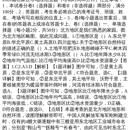
1．本试卷分卷I（选择题）和卷II（非选得越）两部分，满分
100分．2．答题前，考生务必将自己的准考证号、班级、姓
名、考场号写在相应的位直上－3．卷I每小题逃出答案后，填
在卷I的答题表上或涂在答题卡上。卷I（选择题）一、单项选
择题（每小题2分，共50分）北方地区是我们熟悉的家园。图
为北方地区略图。据此完成问题。1.①地形区是（）A.东北平
原B.华北平原C.黄土高原D.四川盆地2.关于②地形区自然特征
的描述正确的是（）A.土地平坦肥沃B.地形崎岖不平C.树木四
季常绿D.河流无结冰期3.③地形区（）A.比①地年降水少B.比
②地年均气温低C.比①地平均海拔高D.比②地水资源量少【答
案】1.C2.A3.D【解析】【1题详解】图中可知，①是黄土高
原，②是东北平原，③是华北平原，C符合题意。选C。【2题
详解】图中可知，②是东北平原，其土地平坦，沃野千里，主
要植被类型为暖温带落叶阔叶林，河流有结冰期A符合题意。
选A。【3题详解】图中可知，③地形区比①地年降水少多，A
错误。③地形区比②地年均气温高，B错误。③地形区比①地
平均海拔低，C错误。③地形区比②地水资源量少，D正确。
D符合题意，故选D。【点睛】本题考查的是北方地区地形和
自然环境，读图理解解答即可。中国人民解放军海军刚刚建立
时，仅有的4艘大驱逐舰中有三艘是用东北地区工业城市命名
的，分别是“鞍山号”“抚顺号”“长春号”。由此可见当时东北工