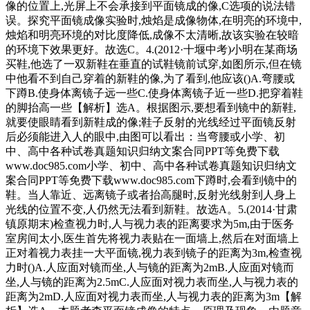
像的位置上,光屏上不会承接到平面镜成的像,C选项的说法错
误。探究平面镜成像实验时,烛焰是成像物体,在明亮的环境中,
烛焰和明亮环境的对比度降低,成像不太清晰,故该实验在较暗
的环境下效果更好。故选C。4.(2012·十堰中考)小明在某商场
买鞋,他选了一双新鞋在垂直的试鞋镜前试穿,如图所示,但在镜
中他看不到自己穿着的新鞋的像,为了看到,他应该()A.弯腰或
下蹲B.使身体离镜子远一些C.使身体离镜子近一些D.把穿着鞋
的脚抬高一些【解析】选A。根据图示,要想看到镜中的新鞋,
就要使眼睛看到新鞋成的像;鞋子反射的光线经过平面镜反射
后必须能进入人的眼中,由图可以看出：当弯腰或小学、初
中、高中各种试卷真题知识归纳文案合同PPT等免费下载
www.doc985.com小学、初中、高中各种试卷真题知识归纳文
案合同PPT等免费下载www.doc985.com下蹲时,会看到镜中的
鞋。当人靠近、远离镜子或者抬高腿时,反射光线射到人身上
光线的位置不变,人仍然无法看到新鞋。故选A。5.(2014·甘肃
镇原期末)检查视力时,人与视力表的距离要求为5m,由于医务
室房间太小,医生首先将视力表贴在一面墙上,然后在对面墙上
正对着视力表挂一大平面镜,视力表到镜子的距离为3m,检查视
力时()A.人应面对镜而坐,人与镜的距离为2mB.人应面对镜而
坐,人与镜的距离为2.5mC.人应面对视力表而坐,人与视力表的
距离为2mD.人应面对视力表而坐,人与视力表的距离为3m【解