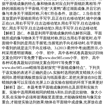
据平面镜成像的特点,像和物体各对应点到平面镜距离相等;平
静的湖面相当于平面镜,可使“大黄鸭”通过湖面成像,并且它的
像与本身关于湖面对称,只有C符合条件。故选C。2.当你在竖
直放置的平面镜前用右手写字,且正在往右移动笔时,镜中的像
正在()A.用右手写字,往左边移动笔B.用右手写字,往右边移动
笔C.用左手写字,往左边移动笔D.用左手写字,往右边移动笔
【解析】选C。本题是利用平面镜成像的特点解答问题。平面
镜所成的像与物体关于平面镜对称,所以当用右手握笔时,在平
面镜中看到的是用左手握笔;当握笔的手向右移动时,在平面镜
中看到的就是这只手向左移动。3.(2013·衢州中考)如图所示,小
柯采用透明玻璃板、小学、初中、高中各种试卷真题知识归纳
文案合同PPT等免费下载www.doc985.com小学、初中、高中
各种试卷真题知识归纳文案合同PPT等免费下载
www.doc985.com蜡烛等器材探究“平面镜成像特点”。下列关
于该实验的表述不正确的是()A.实验时选用的两支蜡烛大小应
相同B.透明玻璃板摆放应该与纸面垂直C.若把光屏放在B位置,
蜡烛的像可以呈现在光屏上D.该实验在较暗的环境下效果更好
【解析】选C。本题考查平面镜成像的特点及原理和实验方
案。实验中选用两根相同的蜡烛A和B,目的是比较物、像大小
关系;在实验中必须将玻璃板竖直摆放,才能确保蜡烛与像完全
重合,才能使实验达到效果;物体在平面镜中成虚像,光屏放在虚