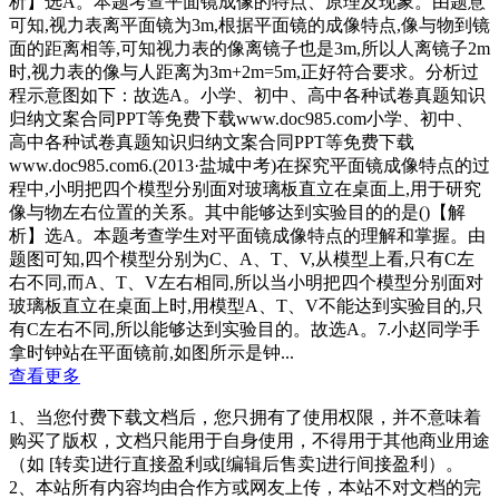
析】选A。本题考查平面镜成像的特点、原理及现象。由题意
可知,视力表离平面镜为3m,根据平面镜的成像特点,像与物到镜
面的距离相等,可知视力表的像离镜子也是3m,所以人离镜子2m
时,视力表的像与人距离为3m+2m=5m,正好符合要求。分析过
程示意图如下：故选A。小学、初中、高中各种试卷真题知识
归纳文案合同PPT等免费下载www.doc985.com小学、初中、
高中各种试卷真题知识归纳文案合同PPT等免费下载
www.doc985.com6.(2013·盐城中考)在探究平面镜成像特点的过
程中,小明把四个模型分别面对玻璃板直立在桌面上,用于研究
像与物左右位置的关系。其中能够达到实验目的的是()【解
析】选A。本题考查学生对平面镜成像特点的理解和掌握。由
题图可知,四个模型分别为C、A、T、V,从模型上看,只有C左
右不同,而A、T、V左右相同,所以当小明把四个模型分别面对
玻璃板直立在桌面上时,用模型A、T、V不能达到实验目的,只
有C左右不同,所以能够达到实验目的。故选A。7.小赵同学手
拿时钟站在平面镜前,如图所示是钟...
查看更多
1、当您付费下载文档后，您只拥有了使用权限，并不意味着
购买了版权，文档只能用于自身使用，不得用于其他商业用途
（如 [转卖]进行直接盈利或[编辑后售卖]进行间接盈利）。
2、本站所有内容均由合作方或网友上传，本站不对文档的完