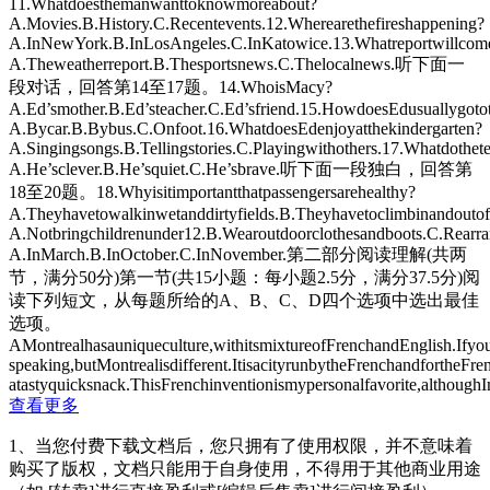
11.Whatdoesthemanwanttoknowmoreabout?
A.Movies.B.History.C.Recentevents.12.Wherearethefireshappening?
A.InNewYork.B.InLosAngeles.C.InKatowice.13.Whatreportwillcom
A.Theweatherreport.B.Thesportsnews.C.Thelocalnews.听下面一
段对话，回答第14至17题。14.WhoisMacy?
A.Ed’smother.B.Ed’steacher.C.Ed’sfriend.15.HowdoesEdusuallygotot
A.Bycar.B.Bybus.C.Onfoot.16.WhatdoesEdenjoyatthekindergarten?
A.Singingsongs.B.Tellingstories.C.Playingwithothers.17.Whatdothe
A.He’sclever.B.He’squiet.C.He’sbrave.听下面一段独白，回答第
18至20题。18.Whyisitimportantthatpassengersarehealthy?
A.Theyhavetowalkinwetanddirtyfields.B.Theyhavetoclimbinandoutof
A.Notbringchildrenunder12.B.Wearoutdoorclothesandboots.C.Rearran
A.InMarch.B.InOctober.C.InNovember.第二部分阅读理解(共两
节，满分50分)第一节(共15小题：每小题2.5分，满分37.5分)阅
读下列短文，从每题所给的A、B、C、D四个选项中选出最佳
选项。
AMontrealhasauniqueculture,withitsmixtureofFrenchandEnglish.Ifyou
speaking,butMontrealisdifferent.ItisacityrunbytheFrenchandforthe
atastyquicksnack.ThisFrenchinventionismypersonalfavorite,although
查看更多
1、当您付费下载文档后，您只拥有了使用权限，并不意味着
购买了版权，文档只能用于自身使用，不得用于其他商业用途