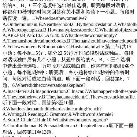
给的A、B、C三个选项中选出最佳选项。听完每段对话后，
你都有10秒钟的时间来回答有关小题和阅读下一小题。每段对
话仅读一遍。1.Wheredoesthewomanlive?
A.Onthemountain.B.Neartheschool.C.Bythepolicestation.2.Whatdoth
A.Wheretogetapizza.B.Howmanypizzastoorder.C.Whatkindofpizzato
A.At6:20.B.At6:10.C.At5:40.4.Whatdoesthewomanimply?
A.Themanshouldreadmorebooks.B.Themanshouldhavecleanedupearlier
A.Fellowworkers.B.Roommates.C.Husbandandwife.第二节(共15
小题：每小题1.5分，满分22.5分)听下面5段对话或独白。每段
对话或独白后有几个小题，从题中所给的A、B、C三个选项
中选出最佳选项。听每段对话或独白前，你将有时间阅读各个
小题，每小题5秒钟：听完后，各小题将给出5秒钟的作答时
间。每段对话或独白读两遍。听下面一段对话，回答第6、7
题。6.Wheredidtheconversationtakeplace?
A.Inacafeteria.B.Inapolicestation.C.Inacar.7.Whathappenedtothespea
A.Theylosttheirway.B.Theyhadanaccident.C.Theywerestuckintraffic.
听下面一段对话，回答第8至10题。
8.WhatdoesthemanfindthehardestinlearningFrench?
A.Writing.B.Reading.C.Grammar.9.Whichwordisfemale?
A.Sun.B.Chair.C.Hair.10.Whatisthewomantryingtodo?
A.Comforttheman.B.Persuadetheman.C.Inspiretheman.听下面一段
对话，回答第11至13题。