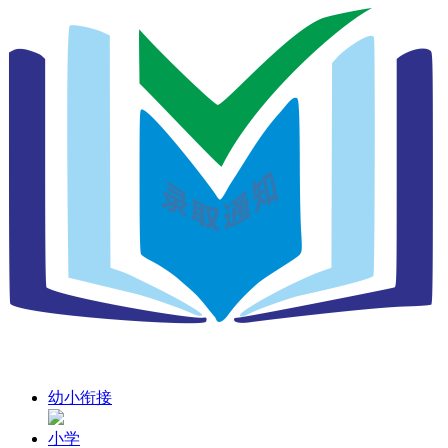
幼小衔接
小学