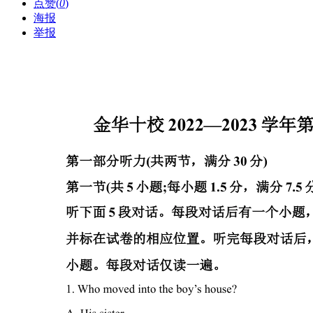
点赞(
0
)
海报
举报