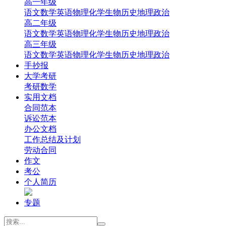
高一年级
‌语文
‌数学
英语
‌物理
‌化学
‌生物
‌历史
‌地理‌
‌政治‌
高二年级
‌语文
‌数学
英语
‌物理
‌化学
‌生物
‌历史
‌地理‌
‌政治‌
高三年级
‌语文
‌数学
英语
‌物理
‌化学
‌生物
‌历史
‌地理
‌政治
手抄报
大学考研
考研数学
实用文档
合同范本
诉讼范本
办公文档
工作总结及计划
劳动合同
作文
考公
个人简历
专题