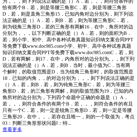
为，，，则下列说法正确的是（）A．若，，，则符合条件的
恰有两个B．若，则是等腰三角形C．若，则是等腰三角形
D．若，则是直角三角形15．已知内角对边分别为，则下列说
法正确的是（）A．若，则B．若，则为等腰三角形C．若，
则为锐角三角形D．若的三角形有两解16．在中，角所对的边
分别为，，，以下判断正确的是（）A．若，则的面积为B．
若，则小学、初中、高中各种试卷真题知识归纳文案合同PPT
等免费下载www.doc985.com小学、初中、高中各种试卷真题
知识归纳文案合同PPT等免费下载www.doc985.comC．若，则
D．若有两解，则17．在中，内角所对的边分别为,，，则下列
说法正确的是（）A．若，则B．当时，最小值为C．当有两
个解时，的取值范围是D．当为锐角三角形时，的取值范围是
18．已知的内角，，的对边分别为，，，则下列说法正确的是
（）A．若，则B．若，则为钝角三角形C．若，则为等腰三
角形D．若，的三角形有两解，则的取值范围为19．已知的内
角所对的边分别为，下列四个命题中正确的命题是（）A．
若，，，则符合条件的有两个B．若，，，则符合条件的有且
只有一个C．若，则一定是锐角三角形D．若，则一定是等腰
三角形20．在中，，，若存在且唯一，则的一个取值为．考点
03：判断三角形形状问题Ⅰ：特...
查看更多