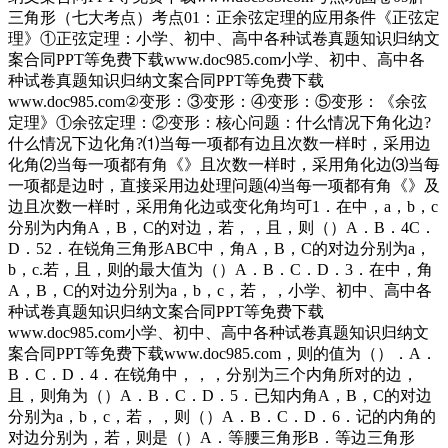
三角形（七大考点）考点01：正余弦定理的应用条件《正弦定
理》①正弦定理：小学、初中、高中各种试卷真题知识归纳文
案合同PPT等免费下载www.doc985.com小学、初中、高中各
种试卷真题知识归纳文案合同PPT等免费下载
www.doc985.com②变形：③变形：④变形：⑤变形：《余弦
定理》①余弦定理：②变形：核心问题：什么情况下角化边?
什么情况下边化角?⑴当每一项都有边且次数一样时，采用边
化角⑵当每一项都有角《》且次数一样时，采用角化边⑶当每
一项都是边时，直接采用边处理问题⑷当每一项都有角《》及
边且次数一样时，采用角化边或变化角均可1．在中，a，b，c
分别为内角A，B，C的对边，若，，且，则（）A．B．4C．
D．52．在锐角三角形ABC中，角A，B，C的对边分别为a，
b，c.若，且，则的最大值为（）A．B．C．D．3．在中，角
A，B，C的对边分别为a，b，c，若，，小学、初中、高中各
种试卷真题知识归纳文案合同PPT等免费下载
www.doc985.com小学、初中、高中各种试卷真题知识归纳文
案合同PPT等免费下载www.doc985.com，则的值为（）．A．
B．C．D．4．在锐角中，，，分别为三个内角所对的边，
且，则角为（）A．B．C．D．5．已知内角A，B，C的对边
分别为a，b，c，若，，则（）A．B．C．D．6．记的内角的
对边分别为，若，则是（）A．等腰三角形B．等边三角形