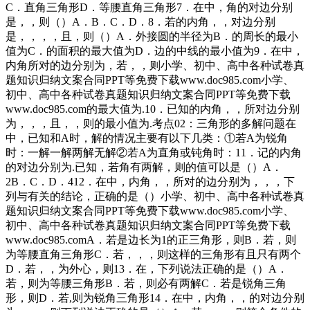
C．直角三角形D．等腰直角三角形7．在中，角的对边分别
是，，则（）A．B．C．D．8．若的内角，，对边分别
是，，，，且，则（）A．外接圆的半径为B．的周长的最小
值为C．的面积的最大值为D．边的中线的最小值为9．在中，
内角所对的边分别为，若，，则小学、初中、高中各种试卷真
题知识归纳文案合同PPT等免费下载www.doc985.com小学、
初中、高中各种试卷真题知识归纳文案合同PPT等免费下载
www.doc985.com的最大值为.10．已知的内角，，所对边分别
为，，，且，，则的最小值为.考点02：三角形的多解问题在
中，已知和A时，解的情况主要有以下几类：①若A为锐角
时：一解一解两解无解②若A为直角或钝角时：11．记的内角
的对边分别为.已知，若角有两解，则的值可以是（）A．
2B．C．D．412．在中，内角，，所对的边分别为，，，下
列与有关的结论，正确的是（）小学、初中、高中各种试卷真
题知识归纳文案合同PPT等免费下载www.doc985.com小学、
初中、高中各种试卷真题知识归纳文案合同PPT等免费下载
www.doc985.comA．若是边长为1的正三角形，则B．若，则
为等腰直角三角形C．若，，，则这样的三角形有且只有两个
D．若，，为外心，则13．在，下列说法正确的是（）A．
若，则为等腰三角形B．若，则必有两解C．若是锐角三角
形，则D．若,则为锐角三角形14．在中，内角，，的对边分别