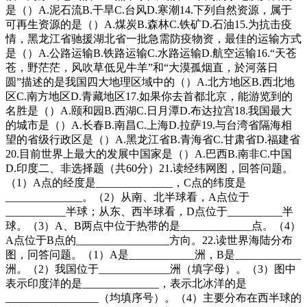
是（）A.泥石流B.干旱C.台风D.寒潮14.下列自然资源，属于
可再生资源的是（）A.煤炭B.森林C.铁矿D.石油15.为抗击疫
情，黑龙江省驰援湖北省一批急需防疫物资，最佳的运输方式
是（）A.公路运输B.铁路运输C.水路运输D.航空运输16.“天苍
苍，野茫茫，风吹草低见牛羊”和“大漠孤烟直，於河落日
圆”描述的是我国四大地理区域中的（）A.北方地区B.西北地
区C.南方地区D.青藏地区17.如果你去首都北京，能游览到的
名胜是（）A.颐和园B.西湖C.日月潭D.布达拉宫18.我国最大
的城市是（）A.长春B.南昌C.上海D.拉萨19.与台湾省隔海相
望的省级行政区是（）A.黑龙江省B.青海省C.甘肃省D.福建省
20.目前世界上最大的发展中国家是（）A.巴西B.南非C.中国
D.印度二、非选择题（共60分）21.读经纬网图，回答问题。
（1）A点的经度是______________，C点的纬度是
______________。（2）从南、北半球看，A点位于
___________半球；从东、西半球看，D点位于__________半
球。（3）A、B两点中位于热带的是_____________点。（4）
A点位于B点的_________________方向。22.读世界海陆分布
图，冋答问题。（1）A是____________洲，B是____________
洲。（2）我国位于_____________洲（填字母）。（3）图中
表示印度洋的是______________，表示北冰洋的是
_________________（均填序号）。（4）主要分布在西半球的