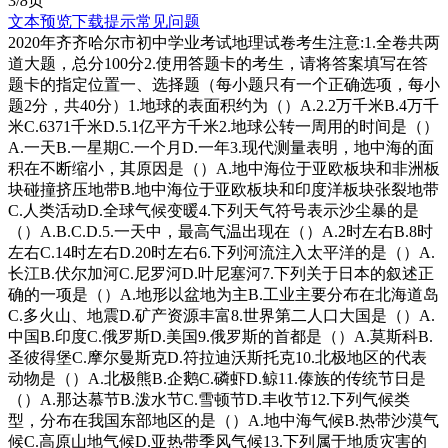
3/
8
页
文本预览
下载提示
常见问题
2020年齐齐哈尔市初中学业考试地理试卷考生注意:1.全卷共两
道大题，总分100分2.使用答题卡的考生，请将答案填写在答
题卡的指定位置一、选择题（每小题只有一个正确选项，每小
题2分，共40分）1.地球的表面积约为（）A.2.2万千米B.4万千
米C.6371千米D.5.1亿平方千米2.地球公转一周用的时间是（）
A.一天B.一星期C.一个月D.一年3.现代测量表明，地中海的面
积在不断缩小，其原因是（）A.地中海位于亚欧板块和非洲板
块碰撞挤压地带B.地中海位于亚欧板块和印度洋板块张裂地带
C.人类活动D.全球气候变暖4.下列天气符号表示沙尘暴的是
（）A.B.C.D.5.一天中，最高气温出现在（）A.2时左右B.8时
左右C.14时左右D.20时左右6.下列河流注入太平洋的是（）A.
长江B.伏尔加河C.尼罗河D.叶尼塞河7.下列关于日本的叙述正
确的一项是（）A.地形以盆地为主B.工业主要分布在北海道岛
C.多火山、地震D.矿产资源丰富8.世界第二人口大国是（）A.
中国B.印度C.俄罗斯D.美国9.俄罗斯的首都是（）A.莫斯科B.
圣彼得堡C.摩尔曼斯克D.符拉迪沃斯托克10.北极地区的代表
动物是（）A.北极熊B.企鹅C.磷虾D.鲸11.傣族的传统节日是
（）A.那达慕节B.泼水节C.雪顿节D.丰收节12.下列气候类
型，分布在我国东部地区的是（）A.地中海气候B.热带沙漠气
候C.高原山地气候D.亚热带季风气候13.下列属于地质灾害的