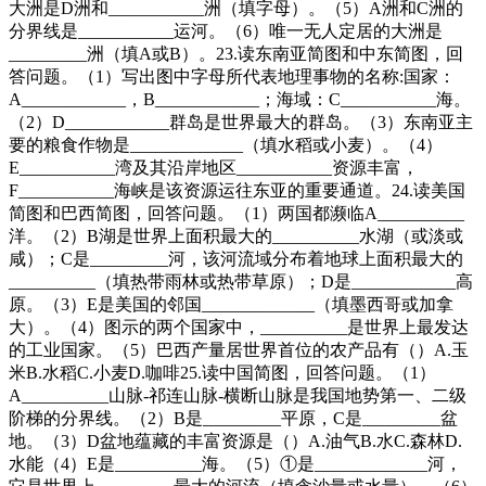
大洲是D洲和___________洲（填字母）。（5）A洲和C洲的
分界线是___________运河。（6）唯一无人定居的大洲是
_________洲（填A或B）。23.读东南亚简图和中东简图，回
答问题。（1）写出图中字母所代表地理事物的名称:国家：
A____________，B____________；海域：C___________海。
（2）D____________群岛是世界最大的群岛。（3）东南亚主
要的粮食作物是_____________（填水稻或小麦）。（4）
E___________湾及其沿岸地区___________资源丰富，
F___________海峡是该资源运往东亚的重要通道。24.读美国
简图和巴西简图，回答问题。（1）两国都濒临A__________
洋。（2）B湖是世界上面积最大的__________水湖（或淡或
咸）；C是_________河，该河流域分布着地球上面积最大的
__________（填热带雨林或热带草原）；D是____________高
原。（3）E是美国的邻国_____________（填墨西哥或加拿
大）。（4）图示的两个国家中，__________是世界上最发达
的工业国家。（5）巴西产量居世界首位的农产品有（）A.玉
米B.水稻C.小麦D.咖啡25.读中国简图，回答问题。（1）
A__________山脉-祁连山脉-横断山脉是我国地势第一、二级
阶梯的分界线。（2）B是_________平原，C是_________盆
地。（3）D盆地蕴藏的丰富资源是（）A.油气B.水C.森林D.
水能（4）E是__________海。（5）①是_____________河，