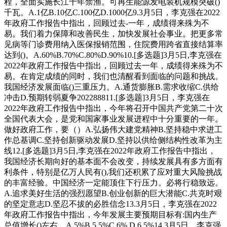
程，全⾯实施⻓江⼗年禁渔。可再⽣能源发电装机规模突破()
千瓦。A.1亿B.10亿C.100亿D.1000亿9.3⽉5⽇，李克强在2022
年政府⼯作报告中指出，回顾过去-⼀年，成绩得来殊为不
易。我们着⼒保障和改善⺠⽣，加快发展社会事业。把更多常
⻅病等⻔诊费⽤纳⼊医保报销范围，住院费⽤跨省直接结算率
达到()。A.60%B.70%C.80%D.90%10.[多选题]3⽉5⽇,李克强在
2022年政府⼯作报告中指出，回顾过去⼀年，成绩得来殊为不
易。在肯定成绩的同时，我们也清醒看到⾯临的问题和挑战。
我国经济发展⾯临()三重压⼒。A.通货膨胀B.需求收缩C.供给
冲击D.预期转弱夏争202288811.[多选题]3⽉5⽇，李克强在
2022年政府⼯作报告中指出，今年将召开中国共产党第⼆⼗次
全国代表⼤会，是党和国家事业发展进程中⼗分重要的⼀年。
做好政府⼯作，要（）A.弘扬伟⼤建党精神B.坚持稳中求进⼯
作总基调C.坚持创新驱动发展D.坚持以供给侧结构性改⾰为主
线12.[多选题]3⽉5⽇,李克强在2022年政府⼯作报告中指出，
我国经济⻓期向好的基本⾯不会改变，持续发展具有多⽅⾯有
利条件，特别是亿万⼈⺠有(),我们还积累了应对重⼤⻛险挑战
的丰富经验。中国经济⼀定能顶住下⾏压⼒。必将⾏稳致远。
A.追求美好⽣活的强烈愿望B.创业创新的巨⼤潜能C.共克时艰
的坚定意志D.坚忍不拔的必胜信念13.3⽉5⽇，李克强在2022
年政府⼯作报告中指出，今年发展主要预期⽬标有:国内⽣产
总值增⻓()左右。A.5%B.5.5%C.6%.D.6.5%14.3⽉5⽇，李克强