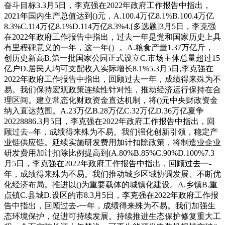
奋⽃⽬标3.3⽉5⽇，李克强在2022年政府⼯作报告中指出，
2021年国内⽣产总值达到()元，A.100.4万亿8.1%B.100.4万亿
8.3%C.114万亿8.1%D.114万亿8.3%4.[多选题]3⽉5⽇，李克强
在2022年政府⼯作报告中指出，过去⼀年是党和国家历史上具
有⾥程碑意义的⼀年，这⼀年(）。A.粮⻝产量1.37万亿⽄，
创历史新⾼B.第⼀批国家公园正式设⽴C.市场主体总量超过15
亿户D.居⺠⼈均可⽀配收⼊实际增⻓8.1%5.3⽉5⽇,李克强在
2022年政府⼯作报告中指出，回顾过去⼀年，成绩得来殊为不
易。我们保持宏观政策连续性针对性，推动经济运⾏保持在合
理区间。建⽴常态化财政资⾦直达机制，将()元中央财政资⾦
纳⼊直达范围。A.23万亿B.28万亿C.32万亿D.36万亿夏争
20228886.3⽉5⽇，李克强在2022年政府⼯作报告中指出，回
顾过去--年，成绩得来殊为不易。我们强化创新引领，稳定产
业链供应链。延续实施研发费⽤加计扣除政策，将制造业企业
研发费⽤加计扣除⽐例提⾼到(A.80%B.85%C.90%D.100%7.3
⽉5⽇，李克强在2022年政府⼯作报告中指出，回顾过去⼀-
年，成绩得来殊为不易。我们推动城乡区域协调发展、不断优
化经济布局。推进以()为重要载体的城镇化建设。A.乡镇B.重
点镇C.县城D.设区的市8.3⽉5⽇，李克强在2022年政府⼯作报
告中指出，回顾过去-⼀年，成绩得来殊为不易。我们加强⽣
态环境保护，促进可持续发展。持续推进⽣态保护修复重⼤⼯