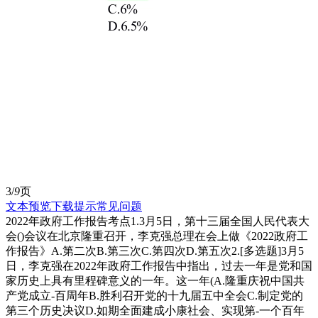
3/
9
页
文本预览
下载提示
常见问题
2022年政府⼯作报告考点1.3⽉5⽇，第⼗三届全国⼈⺠代表⼤
会()会议在北京隆重召开，李克强总理在会上做《2022政府⼯
作报告》A.第⼆次B.第三次C.第四次D.第五次2.[多选题]3⽉5
⽇，李克强在2022年政府⼯作报告中指出，过去⼀年是党和国
家历史上具有⾥程碑意义的⼀年。这⼀年(A.隆重庆祝中国共
产党成⽴-百周年B.胜利召开党的⼗九届五中全会C.制定党的
第三个历史决议D.如期全⾯建成⼩康社会、实现第-⼀个百年