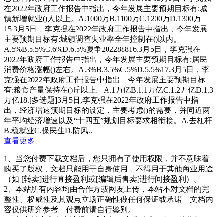
在2022年政府⼯作报告中指出，今年发展主要预期⽬标有:城
镇新增就业()⼈以上。A.1000万B.1100万C.1200万D.1300万
15.3⽉5⽇，李克强在2022年政府⼯作报告中指出，今年发展
主要预期⽬标有:城镇调查失业率全年控制在()以内。
A.5%B.5.5%C.6%D.6.5%夏争202288816.3⽉5⽇，李克强在
2022年政府⼯作报告中指出，今年发展主要预期⽬标有:居⺠
消费价格涨幅()左右。A.3%B.3.5%C.5%D.5.5%17.3⽉5⽇，李
克强在2022年政府⼯作报告中指出，今年发展主要预期⽬标
有:粮⻝产量保持在()⽄以上。A.1万亿B.1.1万亿C.1.2万亿D.1.3
万亿18.[多选题]3⽉5⽇,李克强在2022年政府⼯作报告中指
出，经济增速预期⽬标的设定，主要考虑()的需要，并同近两
年平均经济增速以及“⼗四五”规划⽬标要求相衔接。A.去杠杆
B.稳就业C.保⺠⽣D.防⻛...
查看更多
1、当您付费下载文档后，您只拥有了使用权限，并不意味着
购买了版权，文档只能用于自身使用，不得用于其他商业用途
（如 [转卖]进行直接盈利或[编辑后售卖]进行间接盈利）。
2、本站所有内容均由合作方或网友上传，本站不对文档的完
整性、权威性及其观点立场正确性做任何保证或承诺！文档内
容仅供研究参考，付费前请自行鉴别。