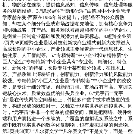
机、物的泛在连接，提供信息感知、信息传输、信息处理等服
务的基础设施。3.“隐形冠军”“隐形冠军”由德国中小企业管理
学家赫尔曼·西蒙在1986年首次提出，指那些不为公众所熟
知，却在某个细分行业或市场占据领先地位，拥有核心竞争力
和明确战略，其产品、服务难以被超越和模仿的中小型企业，
是衡量一国制造业基础和发展潜力的重要标志。4.瞪羚企业第
2页共58页瞪羚企业是以科技创新或商业模式创新为支撑进入
高成长期的中小企业，产业领域主要涵盖新一代信息技术、生
物健康、人工智能等。5.“专精特新”中小企业和专精特新“小
巨人”企业“专精特新”中小企业具有“专业化、精细化、特色
化、新颖化”的特征，长期专注于某些细分领域，在技术工
艺、产品质量上深耕细作，创新能力、创新活力和抗风险能力
较强。专精特新“小巨人”企业是“专精特新”中小企业中的佼佼
者，是专注于细分市场、创新能力强、市场占有率高、掌握关
键核心技术、质量效益优的排头兵企业。6.“元宇宙”“元宇
宙”是在传统网络空间基础上，伴随多种数字技术成熟度的提
升，构建形成的既映射于、又独立于现实世界的虚拟世界。同
时，“元宇宙”并非一个简单的虚拟空间，而是把网络、硬件终
端和用户囊括进一个永续的、广覆盖的虚拟现实系统之中，系
统中既有现实世界的数字化复制物，也有虚拟世界的创造物。
第3页共58页7.“凡尔赛文学”“凡尔赛文学”不是文学，而是一些