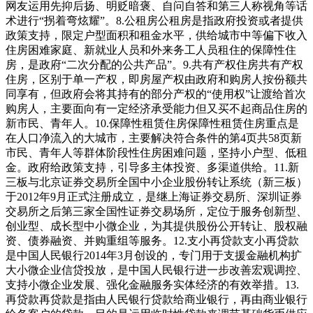
网友运用先抑后扬、明贬暗褒、自问自答和第三人称视角等话
术进行“拐着弯炫耀”。8.公租房公租房是指政府投资或者提供
政策支持，限定户型面积和租金水平，供给城市中等偏下收入
住房困难家庭、新就业人员和外来务工人员租住的保障性住
房，是政府“二次分配的公共产品”。9.共有产权住房共有产权
住房，区别于单一产权，即房屋产权由政府和购房人按份额共
同享有，但政府会将其持有的部分产权的“使用权”让渡给首次
购房人，主要面向有一定经济承受能力但又买不起商品住房的
新市民、青年人。10.保障性租赁住房保障性租赁住房重点是
在人口净流入的大城市，主要解决符合条件的第4页共58页新
市民、青年人等群体阶段性住房困难问题，坚持小户型、低租
金。政府给政策支持，引导多主体投资、多渠道供给。11.新
三板与北京证券交易所全国中小企业股份转让系统（新三板）
于2012年9月正式注册成立，是继上海证券交易所、深圳证券
交易所之后第三家全国性证券交易场所，定位于服务创新型、
创业型、成长型中小微企业，为其提供股份公开转让、股权融
资、债券融资、并购重组等服务。12.支小再贷款支小再贷款
是中国人民银行2014年3月创设的，专门用于支援金融机构扩
大小微企业信贷投放，是中国人民银行进一步改善宏观调控、
支持小微企业发展、强化金融服务实体经济的有效举措。13.
再贷款再贷款是指由人民银行贷款给商业银行，再由商业银行