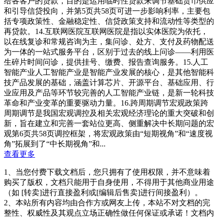
给各客户的贷款，目的是运用临时性贷款来调节基础货币供应
和引导信贷投向，并第5页共58页可进一步影响利率，主要包
括专项政策性、金融稳定性、信贷政策支持和流动性等类型的
再贷款。14.互联网医院互联网医院是指以实体医院为依托，
以在线复诊和常规咨询为主，集问诊、处方、支付及药物配送
为一体的一站式服务平台，区别于过去的线上问诊——利用医
生碎片时间问诊，提供挂号、缴费、报告查询服务。15.人工
智能产业人工智能产业是智能产业发展的核心，是其他智能科
技产品发展的基础，涵盖计算芯片、开源平台、基础应用、行
业应用及产品等环节较完善的人工智能产业链，是新一轮科技
革命和产业变革的重要驱动力量。16.跨周期调节宏观政策跨
周期调节是我国宏观调控及相关宏观经济理论的重大突破和创
新，旨在建立和完善一套站位更高、侧重解决中长期问题的宏
观第6页共58页调控框架，将宏观政策由“短期视角”和“速度视
角”拓展到了“中长期视角”和...
查看更多
1、当您付费下载文档后，您只拥有了使用权限，并不意味着
购买了版权，文档只能用于自身使用，不得用于其他商业用途
（如 [转卖]进行直接盈利或[编辑后售卖]进行间接盈利）。
2、本站所有内容均由合作方或网友上传，本站不对文档的完
整性、权威性及其观点立场正确性做任何保证或承诺！文档内