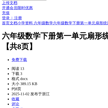
上传文档
开通会员
限时优惠
充值
登录 | 注册
首页
文档
小学资料
六年级
数学
六年级数学下册第一单元扇形统计
六年级数学下册第一单元扇形统
【共8页】
免费下载
阅读 13
下载 3
格式 docx
大小 389.15 KB
约8页
2025-11-02 发布于浙江
收藏
评论