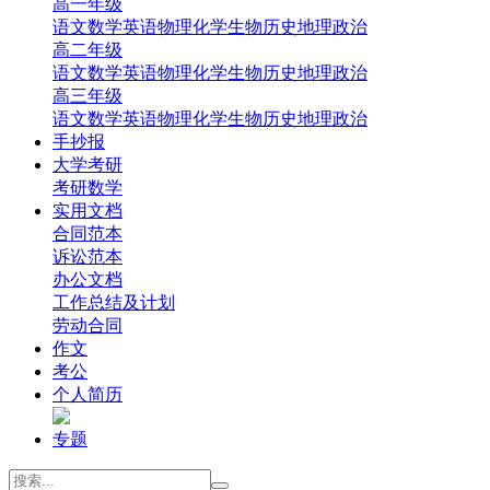
高一年级
‌语文
‌数学
英语
‌物理
‌化学
‌生物
‌历史
‌地理‌
‌政治‌
高二年级
‌语文
‌数学
英语
‌物理
‌化学
‌生物
‌历史
‌地理‌
‌政治‌
高三年级
‌语文
‌数学
英语
‌物理
‌化学
‌生物
‌历史
‌地理
‌政治
手抄报
大学考研
考研数学
实用文档
合同范本
诉讼范本
办公文档
工作总结及计划
劳动合同
作文
考公
个人简历
专题