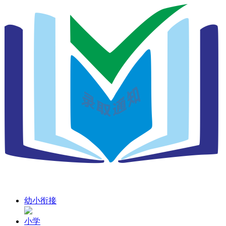
幼小衔接
小学