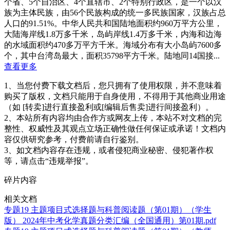
个省、5个自治区、4个直辖市、2个特别行政区，是一个以汉
族为主体民族，由56个民族构成的统一多民族国家，汉族占总
人口的91.51%。中华人民共和国陆地面积约960万平方公里，
大陆海岸线1.8万多千米，岛屿岸线1.4万多千米，内海和边海
的水域面积约470多万平方千米。海域分布有大小岛屿7600多
个，其中台湾岛最大，面积35798平方千米。陆地同14国接...
查看更多
1、当您付费下载文档后，您只拥有了使用权限，并不意味着
购买了版权，文档只能用于自身使用，不得用于其他商业用途
（如 [转卖]进行直接盈利或[编辑后售卖]进行间接盈利）。
2、本站所有内容均由合作方或网友上传，本站不对文档的完
整性、权威性及其观点立场正确性做任何保证或承诺！文档内
容仅供研究参考，付费前请自行鉴别。
3、如文档内容存在违规，或者侵犯商业秘密、侵犯著作权
等，请点击“违规举报”。
碎片内容
相关文档
专题19 主题项目式选择题与科普阅读题（第01期）（学生
版） 2024年中考化学真题分类汇编（全国通用）第01期.pdf