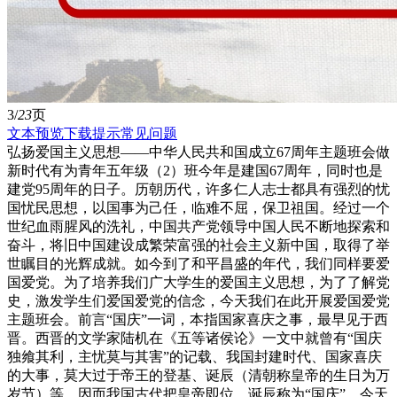
3/
23
页
文本预览
下载提示
常见问题
弘扬爱国主义思想——中华人民共和国成立67周年主题班会做
新时代有为青年五年级（2）班今年是建国67周年，同时也是
建党95周年的日子。历朝历代，许多仁人志士都具有强烈的忧
国忧民思想，以国事为己任，临难不屈，保卫祖国。经过一个
世纪血雨腥风的洗礼，中国共产党领导中国人民不断地探索和
奋斗，将旧中国建设成繁荣富强的社会主义新中国，取得了举
世瞩目的光辉成就。如今到了和平昌盛的年代，我们同样要爱
国爱党。为了培养我们广大学生的爱国主义思想，为了了解党
史，激发学生们爱国爱党的信念，今天我们在此开展爱国爱党
主题班会。前言“国庆”一词，本指国家喜庆之事，最早见于西
晋。西晋的文学家陆机在《五等诸侯论》一文中就曾有“国庆
独飨其利，主忧莫与其害”的记载、我国封建时代、国家喜庆
的大事，莫大过于帝王的登基、诞辰（清朝称皇帝的生日为万
岁节）等。因而我国古代把皇帝即位、诞辰称为“国庆”。今天