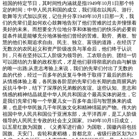
祖国的特定节日，其时间性内涵就是指1949年10月1日那个特
定的时间；中华人民共和国的成立，我们现在以阅兵、游行、
歌舞等方式加以庆祝，记住并分享1949年10月1日那一天，我
们的先辈们是如何欢心鼓舞地告别了他们苦难的过去并憧憬着
美好的未来。而想要全方位地分享和体验他们的快乐的必要前
提条件就是能够充分地体验他们曾经的苦难。勤劳、勇敢、智
慧的他们长期追求自由、民主、独立、富强的道路，在经历了
无数次的农民起义和资产阶级改良与革命后，他们终于认识
到，只有在坚持以工人阶级为领导的、工农联合的、团结一切
可以团结的力量的政权形式，才是他们获得彻底的自由与解放
的唯一出路;从意志考验上来说，我们的先辈们付出了无数的
血的代价，经过一百多年的反复斗争终于取得了最后的胜利;
从情感体验上看，各民族各阶层的先辈们在长期的血雨腥风的
反抗斗争中，结下了深厚的兄弟般的友谊。这些认知、意志和
情感的精神结晶就是中华人民共和国这个最高实体的诞生，它
是我们先辈们每一个华夏儿女一百多年血泪与智慧换来的成
果，也是中华民族几千年民族文化和精神绵延的产物。伟大的
祖国中华人民共和国位于亚洲东部，太平洋西岸，是工人阶级
领导的人民民主专政的社会主义国家。1949年10月1日成立，
以五星红旗为国旗，《义勇军进行曲》为国歌，国徽内容包括
国旗、天安门、齿轮和麦稻穗，首都北京，省级行政区划为23