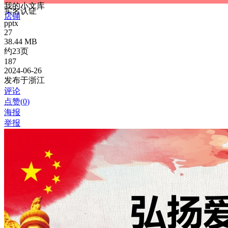
我的小文库
实名认证
店铺
pptx
27
38.44 MB
约23页
187
2024-06-26
发布于浙江
评论
点赞(
0
)
海报
举报