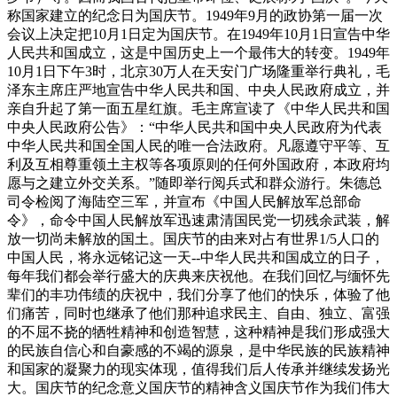
称国家建立的纪念日为国庆节。1949年9月的政协第一届一次
会议上决定把10月1日定为国庆节。在1949年10月1日宣告中华
人民共和国成立，这是中国历史上一个最伟大的转变。1949年
10月1日下午3时，北京30万人在天安门广场隆重举行典礼，毛
泽东主席庄严地宣告中华人民共和国、中央人民政府成立，并
亲自升起了第一面五星红旗。毛主席宣读了《中华人民共和国
中央人民政府公告》：“中华人民共和国中央人民政府为代表
中华人民共和国全国人民的唯一合法政府。凡愿遵守平等、互
利及互相尊重领土主权等各项原则的任何外国政府，本政府均
愿与之建立外交关系。”随即举行阅兵式和群众游行。朱德总
司令检阅了海陆空三军，并宣布《中国人民解放军总部命
令》，命令中国人民解放军迅速肃清国民党一切残余武装，解
放一切尚未解放的国土。国庆节的由来对占有世界1/5人口的
中国人民，将永远铭记这一天--中华人民共和国成立的日子，
每年我们都会举行盛大的庆典来庆祝他。在我们回忆与缅怀先
辈们的丰功伟绩的庆祝中，我们分享了他们的快乐，体验了他
们痛苦，同时也继承了他们那种追求民主、自由、独立、富强
的不屈不挠的牺牲精神和创造智慧，这种精神是我们形成强大
的民族自信心和自豪感的不竭的源泉，是中华民族的民族精神
和国家的凝聚力的现实体现，值得我们后人传承并继续发扬光
大。国庆节的纪念意义国庆节的精神含义国庆节作为我们伟大