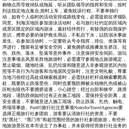
购物点而导致掉队或拖延，听从团队领导的指挥和安排，按时
到达指定地点集合,按时上车，避免耽误行程。不要单独行
动，如有个人临时的活动安排或路线变化，必需提前征求领队
同意。到海滨地区参加游泳活动时，在与旅行社约定的区域内
或景区限定的区域内游泳，最好结伴而行，有较强的自我保护
意识，携带必要的保护救生用品，不私自下水，以防溺水事故
发生。在参加活动时，一定要听从号令指挥，排位、坐落等有
序进行，预留有足够安全空间，避免拥挤或推搡发生挤压、拉
伤、跌伤、落水、坠落等意外事件，注意保持安全间距。游玩
注意事项去风景名胜地旅游时，必需遵守参观地点旅游规定，
禁止吸烟、随地吐痰、乱扔垃圾和随意进入非参观游览区内拍
照等不良行为与游客和当地居民交际时，注意文明礼貌，尊重
当地习俗经过高处或钢索栈道时，必需扶好栏杆或钢索攀爬高
处，既要防止跌落受伤，同时也要预防脚被尖锐物扎伤或被山
区蛇虫咬伤不要拥挤追逐，小心踏空；经过台阶和狭窄、路滑
地段，谨防跌倒如经过有正在施工地段，需保持安全距离，走
安全通道，不要随意进入施工现场，防止跌落、扎伤、触电、
坍塌等事故。Part05旅行社注意事项NotesforTravelAgencies要
选择正规旅行社参团前，游客要认清旅行社的资质，不要
找“黑社”、“黑门市”和超范围经营的旅行社参团旅游，有些外
地旅游景区在本市设立了办事处，并未获得经营旅行社业务的