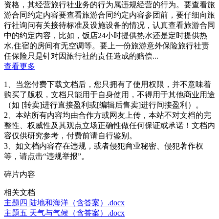
资格，其经营旅行社业务的行为属违规经营的行为。要查看旅
游合同约定内容要查看旅游合同约定内容参团前，要仔细向旅
行社询问有关接待标准及设施设备的情况，认真查看旅游合同
中的约定内容，比如，饭店24小时提供热水还是定时提供热
水,住宿的房间有无空调等。要上一份旅游意外保险旅行社责
任保险只是针对因旅行社的责任造成的赔偿...
查看更多
1、当您付费下载文档后，您只拥有了使用权限，并不意味着
购买了版权，文档只能用于自身使用，不得用于其他商业用途
（如 [转卖]进行直接盈利或[编辑后售卖]进行间接盈利）。
2、本站所有内容均由合作方或网友上传，本站不对文档的完
整性、权威性及其观点立场正确性做任何保证或承诺！文档内
容仅供研究参考，付费前请自行鉴别。
3、如文档内容存在违规，或者侵犯商业秘密、侵犯著作权
等，请点击“违规举报”。
碎片内容
相关文档
主题四 陆地和海洋（含答案）.docx
主题五 天气与气候（含答案）.docx