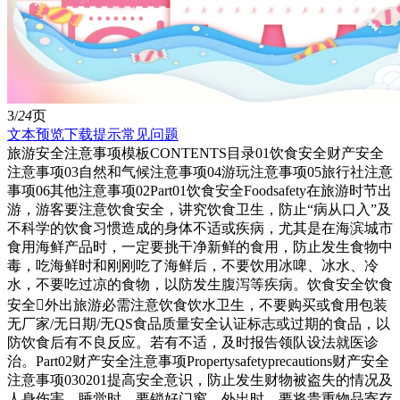
3/
24
页
文本预览
下载提示
常见问题
旅游安全注意事项模板CONTENTS目录01饮食安全财产安全
注意事项03自然和气候注意事项04游玩注意事项05旅行社注意
事项06其他注意事项02Part01饮食安全Foodsafety在旅游时节出
游，游客要注意饮食安全，讲究饮食卫生，防止“病从口入”及
不科学的饮食习惯造成的身体不适或疾病，尤其是在海滨城市
食用海鲜产品时，一定要挑干净新鲜的食用，防止发生食物中
毒，吃海鲜时和刚刚吃了海鲜后，不要饮用冰啤、冰水、冷
水，不要吃过凉的食物，以防发生腹泻等疾病。饮食安全饮食
安全外出旅游必需注意饮食饮水卫生，不要购买或食用包装
无厂家/无日期/无QS食品质量安全认证标志或过期的食品，以
防饮食后有不良反应。若有不适，及时报告领队设法就医诊
治。Part02财产安全注意事项Propertysafetyprecautions财产安全
注意事项030201提高安全意识，防止发生财物被盗失的情况及
人身伤害。睡觉时，要锁好门窗。外出时，要将贵重物品寄存