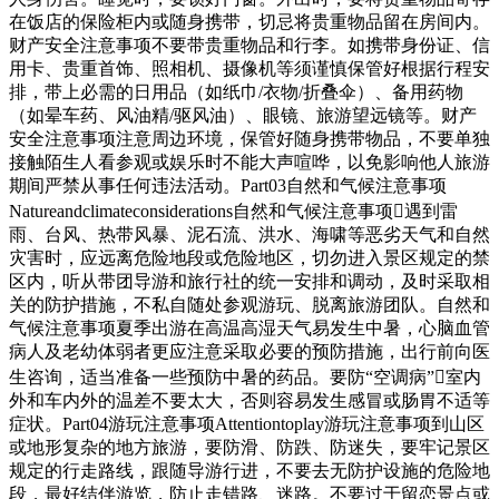
在饭店的保险柜内或随身携带，切忌将贵重物品留在房间内。
财产安全注意事项不要带贵重物品和行李。如携带身份证、信
用卡、贵重首饰、照相机、摄像机等须谨慎保管好根据行程安
排，带上必需的日用品（如纸巾/衣物/折叠伞）、备用药物
（如晕车药、风油精/驱风油）、眼镜、旅游望远镜等。财产
安全注意事项注意周边环境，保管好随身携带物品，不要单独
接触陌生人看参观或娱乐时不能大声喧哗，以免影响他人旅游
期间严禁从事任何违法活动。Part03自然和气候注意事项
Natureandclimateconsiderations自然和气候注意事项遇到雷
雨、台风、热带风暴、泥石流、洪水、海啸等恶劣天气和自然
灾害时，应远离危险地段或危险地区，切勿进入景区规定的禁
区内，听从带团导游和旅行社的统一安排和调动，及时采取相
关的防护措施，不私自随处参观游玩、脱离旅游团队。自然和
气候注意事项夏季出游在高温高湿天气易发生中暑，心脑血管
病人及老幼体弱者更应注意采取必要的预防措施，出行前向医
生咨询，适当准备一些预防中暑的药品。要防“空调病”室内
外和车内外的温差不要太大，否则容易发生感冒或肠胃不适等
症状。Part04游玩注意事项Attentiontoplay游玩注意事项到山区
或地形复杂的地方旅游，要防滑、防跌、防迷失，要牢记景区
规定的行走路线，跟随导游行进，不要去无防护设施的危险地
段，最好结伴游览，防止走错路、迷路。不要过于留恋景点或