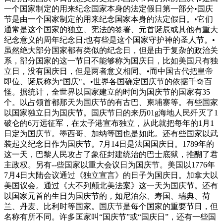
一个国家制定的用来纪念国家本身的法定假日第一部分•国庆
节是由一个国家制定的用来纪念国家本身的法定假日。•它们
通常是这个国家的独立、宪法的签署、元首诞辰或其他有重大
纪念意义的周年纪念日;也有些是这个国家守护神的圣人节。•
虽然绝大部分国家都有类似的纪念日，但是由于复杂的政治关
系，部分国家的这一节日不能够称为国庆日，比如美国只有独
立日，没有国庆日，但是两者意义相同。•而中国古代把皇帝
即位、诞辰称为“国庆"。•世界各国确定国庆节的依据千奇百
怪。据统计，全世界以国家建立的时间为国庆节的国家有35
个。以占领首都那天为国庆节的有古巴、柬埔寨等。有些国家
以国家独立日为国庆节。国庆节日的来历01g海地人民歼灭了1
破仑的6万远征军，在太子港宣布独立，从此就把每年的1月1
日定为国庆节。墨西哥、加纳等国也是如此。还有些国家以武
装起义纪念日作为国庆节。7月14日是法国国庆日。1789年的
这一天，巴黎人民攻占了象征封建统治的巴士底狱，推醐了君
主政权。另有--些国家以重大会议日为国庆节。美国以1776年
7月4日大陆会议通过《独立宣言》的日子为国庆日。加拿大以
美国议会。通过《大不列颠北美法案》这一天为国庆节。还有
以国家元首的生日为国庆节的，如尼泊尔、寿国、瑞典、荷
兰、丹麦、比利时等国家。国庆节是每个国家的重要节日，但
名称有所不同。许多匡家叫“国庆节”或“国庆日”，还有一些国