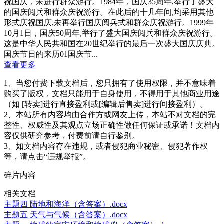
祝国庆，未进行群众游行。1984年，国庆35周年,举行了盛大
的国庆阅兵和群众庆祝游行。在此后的十几年间,均采用其他
形式庆祝国庆,未再举行国庆阅兵式和群众庆祝游行。1999年
10月1日，国庆50周年,举行了盛大国庆阅兵和群众庆祝游行。
这是中华人民共和国在20世纪举行的最后一次盛大国庆庆典。
国庆节日的来历01国庆节...
查看更多
1、当您付费下载文档后，您只拥有了使用权限，并不意味着
购买了版权，文档只能用于自身使用，不得用于其他商业用途
（如 [转卖]进行直接盈利或[编辑后售卖]进行间接盈利）。
2、本站所有内容均由合作方或网友上传，本站不对文档的完
整性、权威性及其观点立场正确性做任何保证或承诺！文档内
容仅供研究参考，付费前请自行鉴别。
3、如文档内容存在违规，或者侵犯商业秘密、侵犯著作权
等，请点击“违规举报”。
碎片内容
相关文档
主题四 陆地和海洋（含答案）.docx
主题五 天气与气候（含答案）.docx