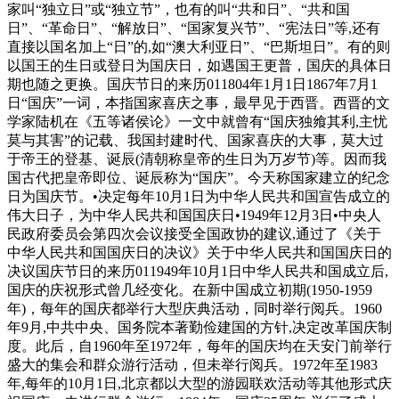
家叫“独立日”或“独立节”，也有的叫“共和日”、“共和国
日”、“革命日”、“解放日”、“国家复兴节”、“宪法日”等,还有
直接以国名加上“日”的,如“澳大利亚日”、“巴斯坦日”。有的则
以国王的生日或登日为国庆日，如遇国王更普，国庆的具体日
期也随之更换。国庆节日的来历011804年1月1日1867年7月1
日“国庆”一词，本指国家喜庆之事，最早见于西晋。西晋的文
学家陆机在《五等诸侯论》一文中就曾有“国庆独飨其利,主忧
莫与其害”的记载、我国封建时代、国家喜庆的大事，莫大过
于帝王的登基、诞辰(清朝称皇帝的生日为万岁节)等。因而我
国古代把皇帝即位、诞辰称为“国庆”。今天称国家建立的纪念
日为国庆节。•决定每年10月1日为中华人民共和国宣告成立的
伟大日子，为中华人民共和国国庆日•1949年12月3日•中央人
民政府委员会第四次会议接受全国政协的建议,通过了《关于
中华人民共和国国庆日的决议》关于中华人民共和国国庆日的
决议国庆节日的来历011949年10月1日中华人民共和国成立后,
国庆的庆祝形式曾几经变化。在新中国成立初期(1950-1959
年)，每年的国庆都举行大型庆典活动，同时举行阅兵。1960
年9月,中共中央、国务院本著勤俭建国的方针,决定改革国庆制
度。此后，自1960年至1972年，每年的国庆均在天安门前举行
盛大的集会和群众游行活动，但未举行阅兵。1972年至1983
年,每年的10月1日,北京都以大型的游园联欢活动等其他形式庆