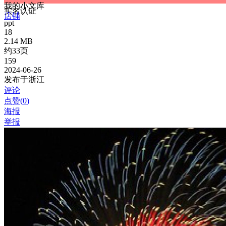
我的小文库
实名认证
店铺
ppt
18
2.14 MB
约33页
159
2024-06-26
发布于浙江
评论
点赞(
0
)
海报
举报