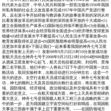
民代表大会召开，中华人民共和国第一部宪法颁布1956年我国
对私有制的社会主义改造基本完成1957年中国共产党进行整
风，反右派斗争开始经验与教训春天的故事改革前的深圳从对
比看发展改革后的深圳改革前的深圳改革开放的十大成就•(1)
建立全面物质生产体系•(2)国际地位持续不断提高•(3)全面融入
世界经济体系•(4)社会经济取得全面进步•(5)经济增长变得更加
稳健•(6)经济发展水平不断提高•(7)人民生活水平显著改善•(8)
教育发展取得长足进步•(9)国民预期寿命明显提高•(10)人民生
活更加丰富多彩•下面让我们一起来看看我国的神舟七号卫星
是怎样发射上天的==》发射08年9月25日21时10分发射成功发
射航天员出仓神舟七号于2008年9月25日21时10分04秒988毫秒
从酒泉卫星发射中心起飞，航天员包括翟志刚、刘伯明、景海
鹏三名宇航员，他们中的一人将在27日下午进行中国第一次出
舱活动，取回实验样本，出舱活动进行20分钟左右，这是一个
很大的进步。太空行走航天员成功返回意义：神舟七号发射成
功，神七的顺利上天及其后续的出舱行走成功，将在航天领
域、国防领域、经济领域、政治领域以及外交领域具有十分重
要的历史意义。——在航天领域方面，神七上天具有里程碑的
重大意义。神舟七号是我国载人航天工程三步走战略的第二步
中的第一步，是为我国建立宇宙空间站打好前哨战，在我国航
天事业三部曲中属于承上启下重要作用。——在国防领域方