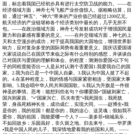
面，标志着我国已经初步具有进行太空防卫战的能力。——在
经济领域方面，神舟七号飞船产业价值惊人。据粗略估算，目
前，通过“神五”、“神六”带来的产业价值已经超过1200亿元。
航天经济的产业链堪称各个经济类别中最长的，几乎无所不
包。——在政治领域方面，神舟七号发射成功对于增强国民凝
聚力和自豪感有重要的意义。——在外交领域方面，神七的上
天和太空漫步的成功，对于提高我国的大国地位，增强世界影
响力，应对复杂多变的国际局势有着重要意义。国庆话爱国请
大家说说自己在国庆节来临之际有什么特别的感想，并谈谈自
己对国庆与爱国的理解和体会。的程度：测测你爱国•以下句
子的同程度能否出一人是从对认测个否爱国1.我爱我自己的国
家。2.我为自己是一个中国人自豪。3.我认为中国人挺了不起
的。4.在某种程度上，我的情感与国家紧密相连，受国家大事
影响。5.我会唱中华人民共和国国歌。6.我认为升旗是一件很
神圣的事情。思考：能想到些名句？你哪爱国•“国破则家亡，
国兴则家昌、”•“国家兴亡、匹夫有责”•我死国生，我死犹
荣，身虽死精神长生，成功成仁，实现大同。——赵博生•我
是你的，我的祖国！都是你的，我的这心、这灵魂；假如我不
爱你，我的祖国，我能爱哪一个人？——裴多菲•锦城虽乐，
不如回故乡；乐园虽好，非久留之地。归去来兮。——华罗庚
•我是中国人民的儿子。我深情地爱着我的祖国和人民。——