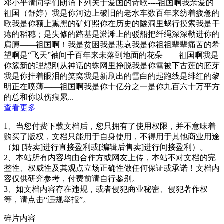
邓小平请同学们朗诵下列关于爱国的诗歌----祖国啊我亲爱的
祖国（舒婷）我是你河边上破旧的老水车数百年来纺着疲惫的
歌我是你额上熏黑的矿灯照你在历史的隧洞里蜗行摸索我是干
瘪的稻穗；是失修的路基是淤滩上的驳船把纤绳深深勒进你的
肩膊——祖国啊！我是贫困我是悲哀我是你祖祖辈辈痛苦的希
望啊是“飞天”袖间千百年来未落到地面的花朵——祖国啊我是
你簇新的理想刚从神话的蛛网里挣脱我是你雪被下古莲的胚芽
我是你挂着眼泪的笑窝我是新刷出的雪白的起跑线是绯红的黎
明正在喷薄——祖国啊我是你十亿分之一是你九百六十万平方
的总和你以伤痕累...
查看更多
1、当您付费下载文档后，您只拥有了使用权限，并不意味着
购买了版权，文档只能用于自身使用，不得用于其他商业用途
（如 [转卖]进行直接盈利或[编辑后售卖]进行间接盈利）。
2、本站所有内容均由合作方或网友上传，本站不对文档的完
整性、权威性及其观点立场正确性做任何保证或承诺！文档内
容仅供研究参考，付费前请自行鉴别。
3、如文档内容存在违规，或者侵犯商业秘密、侵犯著作权
等，请点击“违规举报”。
碎片内容