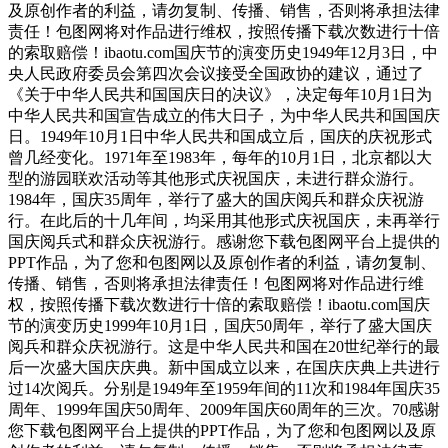
及原创作者的利益，请勿复制、传播、销售，否则将承担法律
责任！包图网将对作品进行维权，按照传播下载次数进行十倍
的索取赔偿！ibaotu.com国庆节的演变历史1949年12月3日，中
央人民政府委员会第四次会议接受全国政协的建议，通过了
《关于中华人民共和国国庆日的决议》，决定每年10月1日为
中华人民共和国宣告成立的伟大日子，为中华人民共和国国庆
日。1949年10月1日中华人民共和国成立后，国庆的庆祝形式
曾几经变化。1971年至1983年，每年的10月1日，北京都以大
型的游园联欢活动等其他形式庆祝国庆，未进行群众游行。
1984年，国庆35周年，举行了盛大的国庆阅兵和群众庆祝游
行。在此后的十几年间，均采用其他形式庆祝国庆，未再举行
国庆阅兵式和群众庆祝游行。感谢您下载包图网平台上提供的
PPT作品，为了您和包图网以及原创作者的利益，请勿复制、
传播、销售，否则将承担法律责任！包图网将对作品进行维
权，按照传播下载次数进行十倍的索取赔偿！ibaotu.com国庆
节的演变历史1999年10月1日，国庆50周年，举行了盛大国庆
阅兵和群众庆祝游行。这是中华人民共和国在20世纪举行的最
后一次盛大国庆庆典。新中国成立以来，在国庆庆典上共进行
过14次阅兵。分别是1949年至1959年间的11次和1984年国庆35
周年、1999年国庆50周年、2009年国庆60周年的三次。70感谢
您下载包图网平台上提供的PPT作品，为了您和包图网以及原