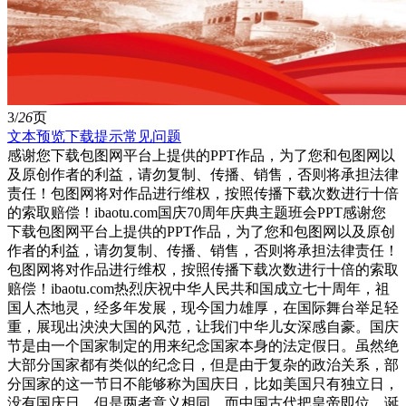
3/
26
页
文本预览
下载提示
常见问题
感谢您下载包图网平台上提供的PPT作品，为了您和包图网以
及原创作者的利益，请勿复制、传播、销售，否则将承担法律
责任！包图网将对作品进行维权，按照传播下载次数进行十倍
的索取赔偿！ibaotu.com国庆70周年庆典主题班会PPT感谢您
下载包图网平台上提供的PPT作品，为了您和包图网以及原创
作者的利益，请勿复制、传播、销售，否则将承担法律责任！
包图网将对作品进行维权，按照传播下载次数进行十倍的索取
赔偿！ibaotu.com热烈庆祝中华人民共和国成立七十周年，祖
国人杰地灵，经多年发展，现今国力雄厚，在国际舞台举足轻
重，展现出泱泱大国的风范，让我们中华儿女深感自豪。国庆
节是由一个国家制定的用来纪念国家本身的法定假日。虽然绝
大部分国家都有类似的纪念日，但是由于复杂的政治关系，部
分国家的这一节日不能够称为国庆日，比如美国只有独立日，
没有国庆日，但是两者意义相同。而中国古代把皇帝即位、诞