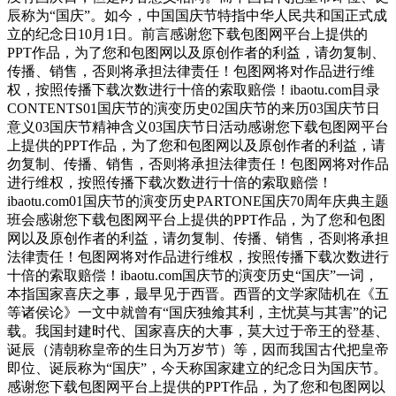
辰称为“国庆”。如今，中国国庆节特指中华人民共和国正式成
立的纪念日10月1日。前言感谢您下载包图网平台上提供的
PPT作品，为了您和包图网以及原创作者的利益，请勿复制、
传播、销售，否则将承担法律责任！包图网将对作品进行维
权，按照传播下载次数进行十倍的索取赔偿！ibaotu.com目录
CONTENTS01国庆节的演变历史02国庆节的来历03国庆节日
意义03国庆节精神含义03国庆节日活动感谢您下载包图网平台
上提供的PPT作品，为了您和包图网以及原创作者的利益，请
勿复制、传播、销售，否则将承担法律责任！包图网将对作品
进行维权，按照传播下载次数进行十倍的索取赔偿！
ibaotu.com01国庆节的演变历史PARTONE国庆70周年庆典主题
班会感谢您下载包图网平台上提供的PPT作品，为了您和包图
网以及原创作者的利益，请勿复制、传播、销售，否则将承担
法律责任！包图网将对作品进行维权，按照传播下载次数进行
十倍的索取赔偿！ibaotu.com国庆节的演变历史“国庆”一词，
本指国家喜庆之事，最早见于西晋。西晋的文学家陆机在《五
等诸侯论》一文中就曾有“国庆独飨其利，主忧莫与其害”的记
载。我国封建时代、国家喜庆的大事，莫大过于帝王的登基、
诞辰（清朝称皇帝的生日为万岁节）等，因而我国古代把皇帝
即位、诞辰称为“国庆”，今天称国家建立的纪念日为国庆节。
感谢您下载包图网平台上提供的PPT作品，为了您和包图网以