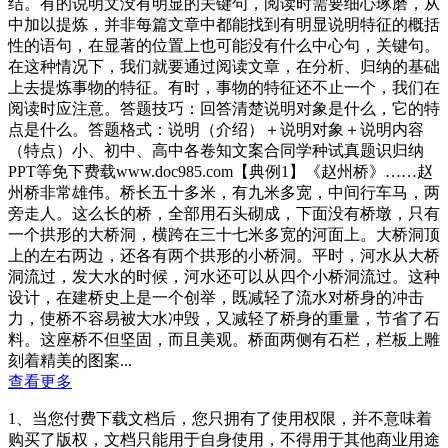
结。有的说明文没有明显的关键句，阅读时需要细心琢磨，从
中加以提炼，并非每篇文章中都能找到有明显说明特征的概括
性的语句，在显著的位置上也可能没有什么中心句，关键句。
在这种情况下，我们就要通过阅读文章，在分析、归纳的基础
上去提炼事物的特征。有时，事物的特征还不止一个，我们在
阅读时应注意。答题技巧：回答清楚说明对象是什么，它的特
点是什么。答题格式：说明（介绍）＋说明对象＋说明内容
（特点）小、初中、高中各卷知文案合同学种试真题识归纳
PPT等免下费载www.doc985.com【典例1】《赵州桥》……赵
州桥非常雄伟。桥长五十多米，有九米多宽，中间行车马，两
旁走人。这么长的桥，全部用石头砌成，下面没有桥墩，只有
一个拱形的大桥洞，横跨在三十七米多宽的河面上。大桥洞顶
上的左右两边，还各有两个拱形的小桥洞。平时，河水从大桥
洞流过，发大水的时候，河水还可以从四个小桥洞流过。这种
设计，在建桥史上是一个创举，既减轻了流水对桥身的冲击
力，使桥不容易被大水冲毁，又减轻了桥身的重量，节省了石
料。这座桥不但坚固，而且美观。桥面两侧有石栏，栏板上雕
刻着精美的图案...
查看更多
1、当您付费下载文档后，您只拥有了使用权限，并不意味着
购买了版权，文档只能用于自身使用，不得用于其他商业用途