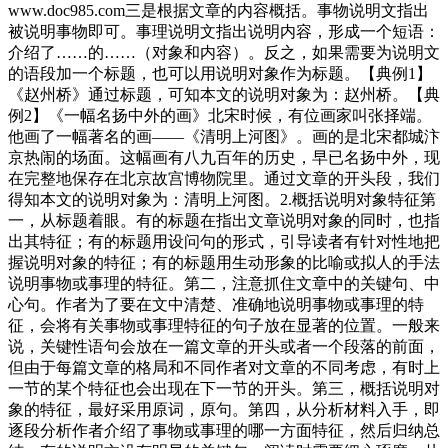
www.doc985.com三是根据文章的内容概括。事物说明文指出
被说明事物即可。事理说明文指出说明内容，形成一个短语：
介绍了……的……（对象和内容）。反之，如果需要为说明文
的语段加一个标题，也可以用说明对象作为标题。【典例1】
《赵州桥》通过标题，可知本文的说明对象为：赵州桥。【典
例2】《一幅名扬中外的画》北宋时候，有位画家叫张择端。
他画了一幅著名的画——《清明上河图》。画的是北宋都城汴
京热闹的场面。这幅画有八九百年的历史，早已名扬中外，现
在完整地保存在北京故宫博物院里。通过文章的开头段，我们
得知本文的说明对象为：清明上河图。2.概括说明对象特征第
一，从标题着眼。有的标题在指出文章说明对象的同时，也指
出其特征；有的标题用设问句的形式，引导读者有针对性地把
握说明对象的特征；有的标题用生动形象的比喻或拟人的手法
说明事物或事理的特征。第二，注意抓住文章中的关键句、中
心句。作者为了要在文中清楚、准确地说明事物或事理的特
征，会将有关事物或事理特征的句子放在显著的位置。一般来
说，关键性语句会放在一篇文章的开头或者一个段落的前面，
但由于每篇文章的格局和不同作者对文章的不同考虑，有时上
一节的某个特征也会出现在下一节的开头。第三，概括说明对
象的特征，最好采用原词，原句。第四，从分析材料入手，即
逐段分析作者介绍了事物或事理的哪一方面特征，然后归纳总