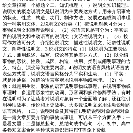
给文章拟写一个标题？二、知识梳理（一）说明文知识梳理1.
说明文的概念说明文是以说明为主要表达方式，用来介绍事物
的状态、性质、构造、功用、制作方法、发展过程或阐明事理
的一种实用文体。2.说明文的分类（1）按说明对象可分为：
事物说明文和事理说明文。（2）按语言风格可分为：平实语
言的说明文和生动语言的说明文（文艺性说明文）。（3）按
写作方法可分为：介绍性说明文、描述性说明文、记叙性说明
文、阐释性说明文。3.说明文的特点（1）以说明为主要表达
方式，兼用叙述、描写、议论等其他表达方式。（2）以介绍
事物的形状、性质、成因、构造、功用、类别或阐明事理的含
义、特点、演变等为主要内容。4.说明文的语言风格从语言的
表达方式看，说明文语言风格分为平实和生动。（1）平实：
就是用通俗、准确的语言客观地说明事物或事理。（2）生
动：就是用生动、形象的语言说明事物或事理。在说明事物或
事理时，多运用形象性的动词、形容词和多种修辞手法，有时
在说明时为了让读者对说明对象有一个全面地了解，还往往引
用神话故事、传说和历史故事。大多数说明文采用生动说明的
语言风格。（二）说明对象及其特征1.明确说明对象说明对象
是一篇文章所要介绍的事物或事理，可以从三个方面入手：一
是看文题；二是抓总起句、总结句或中心句；小、初中、高中
各卷知文案合同学种试真题识归纳PPT等免下费载