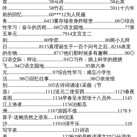
首..................................58马诗......................................58石灰
吟..................................58竹石......................................5911十六年
前的回忆......................60***12为人民服
务..............................6413董存瑞舍身炸暗堡..................66◎综合
性学习：奋斗的历程......68◎语文园地..................................77第
五单元.....................................7914文言文二
则..............................80学弈......................................80两小儿辩
日..........................8115真理诞生于一百个问号之后...8216表里
的生物..............................8717他们那时候多有趣啊..............90◎
口语交际：辩论......................93◎习作：插上科学的翅膀
飞......94◎语文园地..................................95第六单
元.....................................97综合性学习：难忘小学生
活..........98◎回忆往事..................................98◎依依惜
别.................................105古诗词诵读1采薇（节
选）...........................1112送元二使安西.........................1123春夜
喜雨.................................1134早春呈水部张十八员外.........1145
江上渔者.................................1156泊船瓜
洲.................................1167游园不值.................................1178卜
算子·送鲍浩然之浙东.....1189浣溪
沙.....................................11910清平乐.....................................120
写字表.............................................121词语
表.............................................122标*的是略读课文**◎分清内