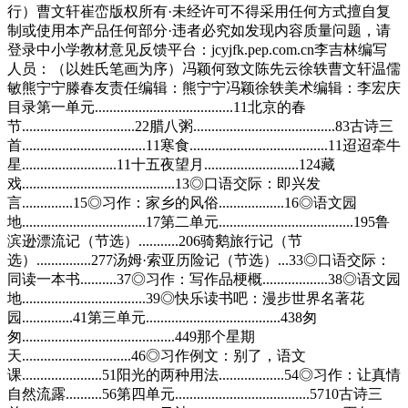
行）曹文轩崔峦版权所有·未经许可不得采用任何方式擅自复
制或使用本产品任何部分·违者必究如发现内容质量问题，请
登录中小学教材意见反馈平台：jcyjfk.pep.com.cn李吉林编写
人员：（以姓氏笔画为序）冯颖何致文陈先云徐轶曹文轩温儒
敏熊宁宁滕春友责任编辑：熊宁宁冯颖徐轶美术编辑：李宏庆
目录第一单元......................................11北京的春
节...............................22腊八粥.......................................83古诗三
首..................................11寒食......................................11迢迢牵牛
星..........................11十五夜望月..........................124藏
戏..........................................13◎口语交际：即兴发
言..............15◎习作：家乡的风俗..................16◎语文园
地..................................17第二单元.....................................195鲁
滨逊漂流记（节选）...........206骑鹅旅行记（节
选）...............277汤姆·索亚历险记（节选）...33◎口语交际：
同读一本书..........37◎习作：写作品梗概..................38◎语文园
地..................................39◎快乐读书吧：漫步世界名著花
园..............41第三单元.....................................438匆
匆..........................................449那个星期
天..............................46◎习作例文：别了，语文
课......................51阳光的两种用法..................54◎习作：让真情
自然流露..........56第四单元.....................................5710古诗三