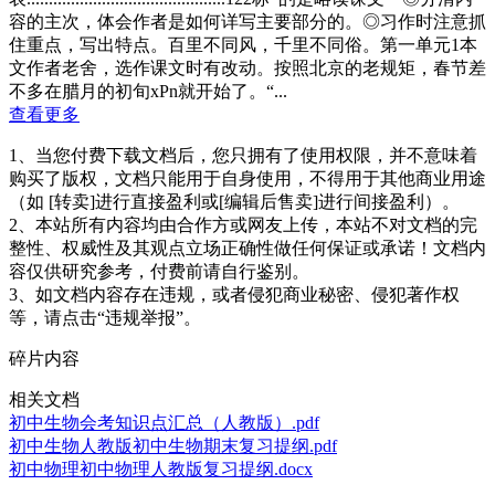
容的主次，体会作者是如何详写主要部分的。◎习作时注意抓
住重点，写出特点。百里不同风，千里不同俗。第一单元1本
文作者老舍，选作课文时有改动。按照北京的老规矩，春节差
不多在腊月的初旬xPn就开始了。“...
查看更多
1、当您付费下载文档后，您只拥有了使用权限，并不意味着
购买了版权，文档只能用于自身使用，不得用于其他商业用途
（如 [转卖]进行直接盈利或[编辑后售卖]进行间接盈利）。
2、本站所有内容均由合作方或网友上传，本站不对文档的完
整性、权威性及其观点立场正确性做任何保证或承诺！文档内
容仅供研究参考，付费前请自行鉴别。
3、如文档内容存在违规，或者侵犯商业秘密、侵犯著作权
等，请点击“违规举报”。
碎片内容
相关文档
初中生物会考知识点汇总（人教版）.pdf
初中生物人教版初中生物期末复习提纲.pdf
初中物理初中物理人教版复习提纲.docx