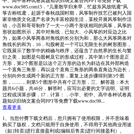
中、高中各种试卷真题知识归纳文案合同PPT等免费下载
www.doc985.com15．“儿童散学归来早，忙趁东风放纸鸢”风
筝古称纸鸢，起源于春秋战国时期，风筝制作技艺已被列入国
家非物质文化遗产名录为丰富校园生活，某校开展风筝制作活
动，小言和哥哥制作了一大一小两个形状相同的风筝，风筝的
形状如图所示，其中对角线．已知大、小风筝的对应边之比
为，如果小风筝两条对角线的长分别为和，那么大风筝两条对
角线长的和为．16．勾股树是一个可以无限生长的树形图形，
它既展示了数学中的精确与秩序，还蕴含了自然界的生长与繁
衍之美．如图是勾股树及它的形成过程，其中第1个图形是正
方形，第2个图形是以这个正方形的边长为斜边在其外部构造
一个直角三角形，再以这个直角三角形的两条直角边为边长，
分别向外生成两个新的正方形，重复上述步骤得到第3个图
形，……，则第5个图形中共有个正方形．三、解答题：本大
题共6小题，共46分．解答时，应写出必要的文字说明、证明
过程或演算步骤．17．计算：．小学、初中、高中各种试卷真
题知识归纳文案合同PPT等免费下载www.doc98...
查看更多
1、当您付费下载文档后，您只拥有了使用权限，并不意味着
购买了版权，文档只能用于自身使用，不得用于其他商业用途
（如 [转卖]进行直接盈利或[编辑后售卖]进行间接盈利）。