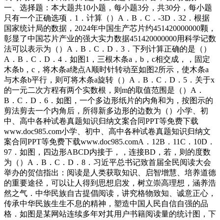
一、选择题：本大题共10小题，每小题3分，共30分，每小题
只有一个正确选项．1．计算（）A．B．C．-3D．32．根据
国家统计局的数据，2024年中国生产芯片约451420000000颗，
彰显了中国芯片产业的强大实力数据451420000000用科学记数
法可以表示为（）A．B．C．D．3．下列计算正确的是（）
A．B．C．D．4．如图1，三根木条a，b，c相交成，，固定
木条b，c，将木条a绕点A顺时针转动至如图2所示，使木条a
与木条b平行，则可将木条a旋转（）A．B．C．D．5．关于x
的一元二次方程有两个实数根，则m的取值范围是（）A．
B．C．D．6．如图，一个多边形纸片的内角和为，按图示的
剪法剪去一个内角后，所得新多边形的边数为（）小学、初
中、高中各种试卷真题知识归纳文案合同PPT等免费下载
www.doc985.com小学、初中、高中各种试卷真题知识归纳文
案合同PPT等免费下载www.doc985.comA．12B．11C．10D．
97．如图，四边形ABCD内接于，，连接BD，若，则的度数
为（）A．B．C．D．8．习近平总书记致首届全民阅读大会
举办的贺信指出：阅读是人类获取知识、启智增慧、培养道德
的重要途径，可以让人得到思想启发，树立崇高理想，涵养浩
然之气．中华民族自古提倡阅读，讲究格物致知、诚意正心，
传承中华民族生生不息的精神，塑造中国人民自信自强的品
格．如图是某网站连续多年对其用户书籍阅读量的统计图，下