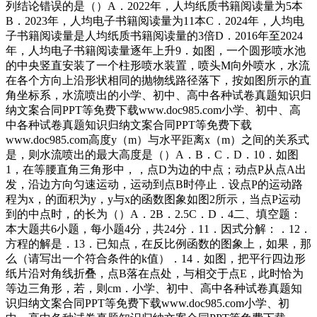
列结论错误的是（）A．2022年，人均纸质书籍阅读量为5本
B．2023年，人均电子书籍阅读量为11本C．2024年，人均电
子书籍阅读量是人均纸质书籍阅读量的3倍D．2016年至2024
年，人均电子书籍阅读量逐年上升9．如图，一个圆形喷水池
的中央竖直安装了一个柱形喷水装置，喷头M向外喷水，水流
在各个方向上沿形状相同的抛物线路径落下，按如图所示的直
角坐标系，水流喷出的小学、初中、高中各种试卷真题知识归
纳文案合同PPT等免费下载www.doc985.com小学、初中、高
中各种试卷真题知识归纳文案合同PPT等免费下载
www.doc985.com高度y（m）与水平距离x（m）之间的关系式
是，则水流喷出的最大高度是（）A．B．C．D．10．如图
1，在等腰直角三角形中，，点D为边的中点；动点P从点A出
发，沿边方向匀速运动，运动到点B时停止．设点P的运动路
程为x，的面积为y，y与x的函数图象如图2所示，当点P运动
到的中点时，的长为（）A．2B．2.5C．D．4二、填空题：
本大题共6小题，每小题4分，共24分．11．因式分解：．12．
方程的解是．13．已知点，在反比例函数的图象上，如果，那
么（请写出一个符合条件的k值）．14．如图，把平行四边形
纸片沿对角线折叠，点B落在点处，与相交于点E，此时恰为
等边三角形，若，则cm．小学、初中、高中各种试卷真题知
识归纳文案合同PPT等免费下载www.doc985.com小学、初