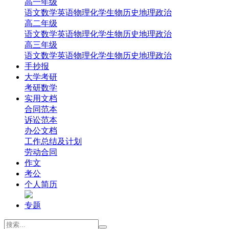
高一年级
‌语文
‌数学
英语
‌物理
‌化学
‌生物
‌历史
‌地理‌
‌政治‌
高二年级
‌语文
‌数学
英语
‌物理
‌化学
‌生物
‌历史
‌地理‌
‌政治‌
高三年级
‌语文
‌数学
英语
‌物理
‌化学
‌生物
‌历史
‌地理
‌政治
手抄报
大学考研
考研数学
实用文档
合同范本
诉讼范本
办公文档
工作总结及计划
劳动合同
作文
考公
个人简历
专题