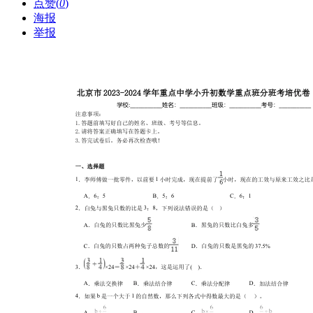
点赞(
0
)
海报
举报