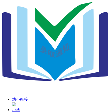
幼小衔接
小学