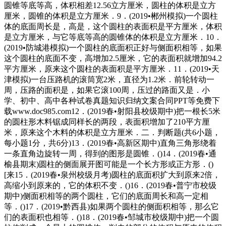
圆锥等底等高，体积相差12.56立方厘米，圆柱的体积是立方
厘米，圆锥的体积是立方厘米．9．(2019•郴州模拟)一个圆柱
体的底面周长是，高是，这个圆柱的表面积是平方厘米，体积
是立方厘米，与它等底等高的圆锥体的体积是立方厘米．10．
(2019•防城港模拟)一个圆柱的底面积正好与侧面积相等，如果
这个圆柱的底面不变，高增加2.5厘米，它的表面积就增加94.2
平方厘米，原来这个圆柱的表面积是平方厘米．11．(2019•天
津模拟)一台压路机的滚筒宽2米，直径为1.2米．前轮转动一
周，压路的面积是，如果它滚100周，压过的路面又是．小
学、初中、高中各种试卷真题知识归纳文案合同PPT等免费下
载www.doc985.com12．(2019春•射阳县校级期中)把一根长5米
的圆柱形木料锯成同样长的两段，表面积增加了210平方厘
米，原来这个木料的体积是立方厘米．二．判断题(共6小题，
每小题1分，共6分)13．(2019春•高新区期中)直角三角形绕着
一条直角边旋转一周，得到的图形是圆锥．()14．(2019春•通
榆县期末)圆柱的侧面展开图可能是一个长方形或正方形．()
[来15．(2019春•泉州校级月考)圆柱的底面积扩大到原来2倍，
高缩小到原来的，它的体积不变．()16．(2019春•普宁市校级
期中)侧面积相等的两个圆柱，它们的底面周长和高一定相
等．()17．(2019•黔西县)如果两个圆柱的侧面积相等，那么它
们的表面积也相等．()18．(2019春•邹城市校级期中)把一个圆