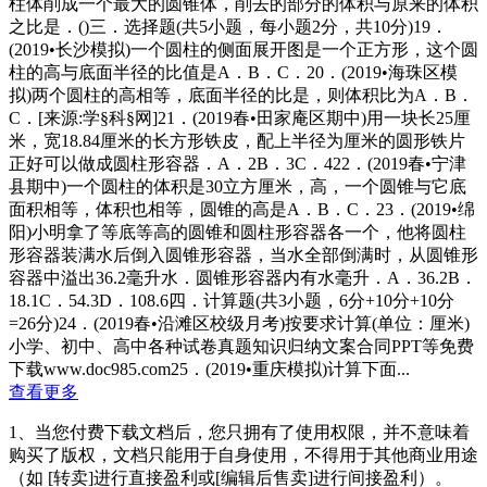
柱体削成一个最大的圆锥体，削去的部分的体积与原来的体积
之比是．()三．选择题(共5小题，每小题2分，共10分)19．
(2019•长沙模拟)一个圆柱的侧面展开图是一个正方形，这个圆
柱的高与底面半径的比值是A．B．C．20．(2019•海珠区模
拟)两个圆柱的高相等，底面半径的比是，则体积比为A．B．
C．[来源:学§科§网]21．(2019春•田家庵区期中)用一块长25厘
米，宽18.84厘米的长方形铁皮，配上半径为厘米的圆形铁片
正好可以做成圆柱形容器．A．2B．3C．422．(2019春•宁津
县期中)一个圆柱的体积是30立方厘米，高，一个圆锥与它底
面积相等，体积也相等，圆锥的高是A．B．C．23．(2019•绵
阳)小明拿了等底等高的圆锥和圆柱形容器各一个，他将圆柱
形容器装满水后倒入圆锥形容器，当水全部倒满时，从圆锥形
容器中溢出36.2毫升水．圆锥形容器内有水毫升．A．36.2B．
18.1C．54.3D．108.6四．计算题(共3小题，6分+10分+10分
=26分)24．(2019春•沿滩区校级月考)按要求计算(单位：厘米)
小学、初中、高中各种试卷真题知识归纳文案合同PPT等免费
下载www.doc985.com25．(2019•重庆模拟)计算下面...
查看更多
1、当您付费下载文档后，您只拥有了使用权限，并不意味着
购买了版权，文档只能用于自身使用，不得用于其他商业用途
（如 [转卖]进行直接盈利或[编辑后售卖]进行间接盈利）。