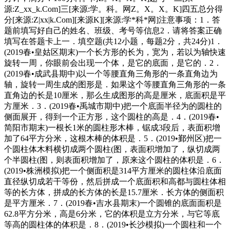
源:Z_xx_k.Com]三[来源:学。科。网Z。X。X。K]四五总分得
分[来源:Z|xx|k.Com][来源K][来源:学*科*网]注意事项：1．答
题前填写好自己的姓名、班级、考号等信息2．请将答案正确
填写在答题卡上一．填空题(共12小题，每题2分，共24分)1．
(2019春•皇姑区期末)一个长方形的长为，宽为，若以为轴快速
旋转一周，你眼前会出现一个体，是它的底面，是它的．2．
(2019春•成武县期中)以一个等腰直角三角形的一条直角边为
轴，旋转一周生成的图形是．如果这个等腰直角三角形的一条
直角边的长是10厘米，那么生成图形的高是厘米，底面积是平
方厘米．3．(2019春•禹城市期中)把一个底面半径为的圆柱的
侧面展开，得到一个正方形，这个圆柱的高是．4．(2019春•
简阳市期末)一根长1米的圆柱形木棒，锯成3段后，表面积增
加了64平方分米，这根木棒的体积是．5．(2019•鄞州区)把一
个圆柱体木料横切成两个圆柱(图，表面积增加了，纵切成两
个半圆柱(图，则表面积增加了，原来这个圆柱的体积是．6．
(2019•株洲模拟)把一个侧面积是314平方厘米的圆柱体沿底面
直径纵切成若干等份，然后拼成一个底面积和高都与圆柱体相
等的长方体，拼成的长方体的长是15.7厘米．长方体的侧面积
是平方厘米．7．(2019春•吉水县期末)一个圆锥的底面面积是
62.8平方分米，高是6分米，它的体积是立方分米，与它等底
等高的圆柱体的体积是．8．(2019•长沙模拟)一个圆柱和一个