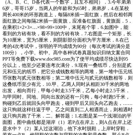
（A、B、C、D各代表一个数字，且互不相同）．3.今年弟弟
6岁，哥哥15岁，当两人的年龄和为65时，弟弟岁．4.在某校
周长400米的环形跑道上，每隔8米插一面红旗，然后在相邻两
面红旗之间每隔2米插一面黄旗，应准备红旗面，黄旗面．5．
在乘积1×2×3×…×98×99×100中，末尾有个零．6.如图中，能
看到的方砖有块，看不到的方砖有块．7.右图是一个矩形，长
为10厘米，宽为5厘米，则阴影部分面积为平方厘米．8.在已
考的4次考试中，张明的平均成绩为90分（每次考试的满分是
100分），小学、初中、高中各种试卷真题知识归纳文案合同
PPT等免费下载www.doc985.com为了使平均成绩尽快达到95
分以上，他至少还要连考次满分．9.现有一叠纸币，分别是贰
元和伍元的纸币．把它分成钱数相等的两堆．第一堆中伍元纸
币张数与贰元张数相等；第二堆中伍元与贰元的钱数相等．则
这叠纸币至少有元．10.甲、乙两人同时从相距30千米的两地
出发，相向而行．甲每小时走3.5千米，乙每小时走2.5千米．
与甲同时、同地、同向出发的还有一只狗，每小时跑5千米，
狗碰到乙后就回头向甲跑去，碰到甲后又回头向乙跑去，……
这只狗就这样往返于甲、乙之间直到二人相遇而止，则相遇时
这只狗共跑了千米．二、解答题：1.右图是某一个浅湖泊的平
面图，图中曲线都是湖岸（1）若P点在岸上，则A点在岸上还
是水中？（2）某人过这湖泊，他下水时脱鞋，上岸时穿鞋．
若有一点B，他脱鞋的次数与穿鞋的次数和是奇数，那么B点