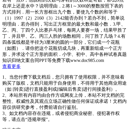
在岸上还是水中？说明理由．2.将1～3000的整数按照下表的
方式排列．用一长方形框出九个数，要使九个数的和等于
（1）1997（2）2160（3）2142能否办到？若办不到，简单说
明理由．若办得到，写出正方框里的最大数和最小数．3.甲、
乙、丙、丁四个人比赛乒乓球，每两人要赛一场，结果甲胜了
丁，并且甲、乙、丙三人胜的场数相同，问丁胜了几场？4.有
四条弧线都是半径为3厘米的圆的一部分，它们成一个花瓶
（如图）．请你把这个花瓶切成几块，再重新组成一个正方
形，并求这个正方形的面积．小学、初中、高中各种试卷真题
知识归纳文案合同PPT等免费下载www.doc985.com
查看更多
1、当您付费下载文档后，您只拥有了使用权限，并不意味着
购买了版权，文档只能用于自身使用，不得用于其他商业用途
（如 [转卖]进行直接盈利或[编辑后售卖]进行间接盈利）。
2、本站所有内容均由合作方或网友上传，本站不对文档的完
整性、权威性及其观点立场正确性做任何保证或承诺！文档内
容仅供研究参考，付费前请自行鉴别。
3、如文档内容存在违规，或者侵犯商业秘密、侵犯著作权
等，请点击“违规举报”。