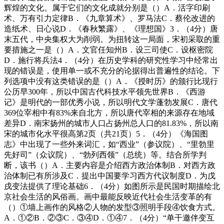
辉煌的文化。属于它们的文化成就分别是（）A．活字印刷
术、万有引力定律B．《九章算术》、罗马法C．蔡伦改进的
造纸术、日心说D．《春秋繁露》、《理想国》3．（4分）唐
末五代，中央集权大为削弱。为扭转这一局面，宋初采取的重
要措施之一是（）A．文官任知州B．设三司使C．设枢密院
D．施行将兵法4．（4分）在历史学科的研究性学习中经常出
现的错误是，使用单一或不充分的论据得出普遍性的结论。下
列选项中没有这类错误的是（）A．《授时历》的颁行比现行
公历早300年，所以中国古代科技水平领先世界B．《西游
记》是明代的一部优秀小说，所以明代文学蓬勃发展C．唐代
369位宰相中有83%来自北方，所以唐代宰相的来源存在地域
差异D．南宋扬州的城市人口占扬州总人口的81.83%，所以南
宋的城市化水平很高第2页（共21页）5．（4分）《海国图
志》中出现了一些外来词汇，如“西业”（参议院）、“里勃里
先好司”（众议院）、“勃列西领”（总统）等。结合所学判
断，该书（）A．主要内容是介绍西方政治体制B．对西方政
治体制已有所涉及C．提出中国要学习西方代议制度D．为戊
戌变法提供了理论基础6．（4分）如图所示是民国时期描绘北
京社会生活的风俗画。画中最能反映近代社会生活变革的有
（）①墙上画作的风格②人物的发型③照明手段④饮食方式。
A．①②B．②③C．③④D．①④7．（4分）“单干邀伴变互