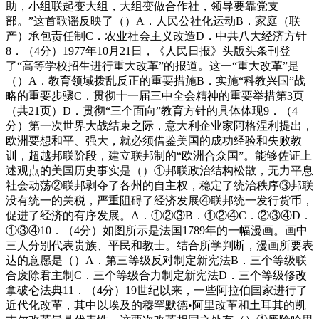
助，小组联起变大组，大组变做合作社，领导要靠党支
部。”这首歌谣反映了（）A．人民公社化运动B．家庭（联
产）承包责任制C．农业社会主义改造D．中共八大经济方针
8．（4分）1977年10月21日，《人民日报》头版头条刊登
了“高等学校招生进行重大改革”的报道。这一“重大改革”是
（）A．教育领域拨乱反正的重要措施B．实施“科教兴国”战
略的重要步骤C．贯彻十一届三中全会精神的重要举措第3页
（共21页）D．贯彻“三个面向”教育方针的具体体现9．（4
分）第一次世界大战结束之际，意大利企业家阿格涅利提出，
欧洲要想和平、强大，就必须借鉴美国的成功经验和失败教
训，超越邦联阶段，建立联邦制的“欧洲合众国”。能够佐证上
述观点的美国历史事实是（）①邦联政治结构松散，无力平息
社会动荡②联邦剥夺了各州的自主权，稳定了统治秩序③邦联
没有统一的关税，严重阻碍了经济发展④联邦统一发行货币，
促进了经济的有序发展。A．①②③B．①②④C．②③④D．
①③④10．（4分）如图所示是法国1789年的一幅漫画。画中
三人分别代表贵族、平民和教士。结合所学判断，漫画所要表
达的意愿是（）A．第三等级反对制定新宪法B．三个等级联
合废除君主制C．三个等级合力制定新宪法D．三个等级修改
拿破仑法典11．（4分）19世纪以来，一些阿拉伯国家进行了
近代化改革，其中以埃及的穆罕默德•阿里改革和土耳其的凯