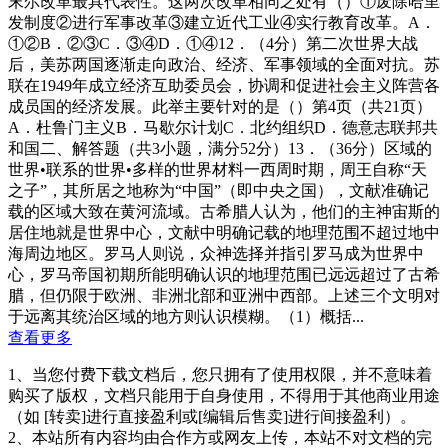
末尔改革最具代表性。这两次改革相同之处有（）①废除哈里
发制度②进行军事改革③建立近代工业④实行教育改革。A．
①②B．②③C．③④D．①④12．（4分）第二次世界大战
后，美苏两国逐渐走向政治、经济、军事领域的全面对抗。苏
联在1949年成立经济互助委员会，协调和促进社会主义阵营各
成员国的经济发展。此举主要针对的是（）第4页（共21页）
A．杜鲁门主义B．马歇尔计划C．北约组织D．德意志联邦共
和国二、解答题（共3小题，满分52分）13．（36分）区域的
世界•联系的世界•多样的世界材料一西周时期，周王自称“天
之子”，其所居之地称为“中国”（即中央之国），文献准确记
载的区域大致在黄河流域。古希腊人认为，他们的主神宙斯的
居住地就是世界中心，文献中明确记载的地理范围不超过地中
海周边地区。罗马人则说，众神选择并指引罗马成为世界中
心，罗马帝国初期所能明确认识的地理范围已远远超过了古希
腊，但仍限于欧洲、非洲北部和亚洲中西部。上述三个文明对
于远离其统治区域的地方则认识模糊。（1）概括...
查看更多
1、当您付费下载文档后，您只拥有了使用权限，并不意味着
购买了版权，文档只能用于自身使用，不得用于其他商业用途
（如 [转卖]进行直接盈利或[编辑后售卖]进行间接盈利）。
2、本站所有内容均由合作方或网友上传，本站不对文档的完