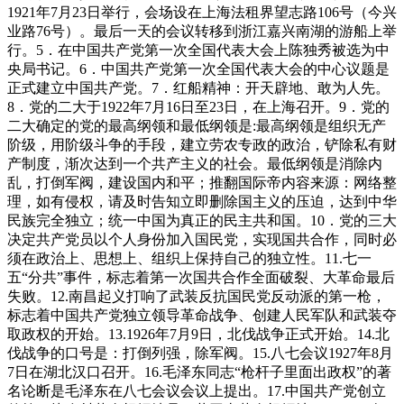
1921年7月23日举行，会场设在上海法租界望志路106号（今兴
业路76号）。最后一天的会议转移到浙江嘉兴南湖的游船上举
行。5．在中国共产党第一次全国代表大会上陈独秀被选为中
央局书记。6．中国共产党第一次全国代表大会的中心议题是
正式建立中国共产党。7．红船精神：开天辟地、敢为人先。
8．党的二大于1922年7月16日至23日，在上海召开。9．党的
二大确定的党的最高纲领和最低纲领是:最高纲领是组织无产
阶级，用阶级斗争的手段，建立劳农专政的政治，铲除私有财
产制度，渐次达到一个共产主义的社会。最低纲领是消除内
乱，打倒军阀，建设国内和平；推翻国际帝内容来源：网络整
理，如有侵权，请及时告知立即删除国主义的压迫，达到中华
民族完全独立；统一中国为真正的民主共和国。10．党的三大
决定共产党员以个人身份加入国民党，实现国共合作，同时必
须在政治上、思想上、组织上保持自己的独立性。11.七一
五“分共”事件，标志着第一次国共合作全面破裂、大革命最后
失败。12.南昌起义打响了武装反抗国民党反动派的第一枪，
标志着中国共产党独立领导革命战争、创建人民军队和武装夺
取政权的开始。13.1926年7月9日，北伐战争正式开始。14.北
伐战争的口号是：打倒列强，除军阀。15.八七会议1927年8月
7日在湖北汉口召开。16.毛泽东同志“枪杆子里面出政权”的著
名论断是毛泽东在八七会议会议上提出。17.中国共产党创立