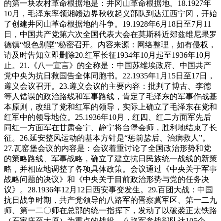
的第一块农村革命根据地是：井冈山革命根据地。18.1927年
10月，毛泽东率领湘赣边界秋收起义部队到达江西宁冈，开始
了创建井冈山革命根据地的斗争。19.1928年6月18日至7月11
日，中国共产党第六次全国代表大会在莫斯科近郊兹维尼果罗
德镇“银色别墅”秘密召开。内容来源：网络整理，如有侵权，
请及时告知立即删除20.红军长征1934年10月起至1936年10月
止。21.《八一宣言》的全称是：中国苏维埃政府、中国共产
党中央为抗日救国告全体同胞书。22.1935年1月15日至17日，
遵义会议召开。23.遵义会议的主要内容：批判了博古、李德
等人错误的政治路线和军事路线，肯定了毛泽东的军事作战基
本原则，改组了党和红军的领导，实际上确立了毛泽东在党和
红军中的领导地位。25.1936年10月，红四、红二方面军先后
同红一方面军在甘肃会宁、静宁将台堡会师，胜利地结束了长
征。26.延安整风运动的基本方针是“惩前毖后、治病救人”。
27.瓦窑堡会议的内容是：会议着重讨论了全国政治形势和党
的策略路线、军事战略，确立了建立抗日民族统一战线的新策
略，并相应地调整了各项具体政策。会议通过《中央关于军事
战略问题的决议》和《中央关于目前政治形势与党的任务决
议》。28.1936年12月12日西安事变发生。29.百团大战：中国
抗日战争时期，共产党领导的八路军的晋察冀军区、第一二九
师、第一二〇师在总部的统一指挥下，发动了以破袭正太铁路
（石家庄至太原）为重点的战役。八路军参战部队达105个