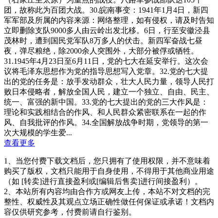
团，故称此为百团大战。30.皖南事变：1941年1月4日，新四
军军部及所属的内容来源：网络整理，如有侵权，请及时告知
立即删除支队9000多人由云岭出发北移。6日，行至安徽泾县
茂林时，遭到国民党军队8万多人的伏击。新四军奋战七昼
夜，弹尽粮绝，除2000余人突围外，大部分被俘或牺牲。
31.1945年4月23日至6月11日，党的七大在延安举行。这次会
议将毛泽东思想作为党的指导思想写入党章。32.党的七大提
出的党的任务是：放手发动群众，壮大人民力量，领导人民打
败日本侵略者，解放全国人民，建立一个独立、自由、民主、
统一、富强的新中国。33.党的七大提出的党的三大作风是：
理论和实践相结合的作风、和人民群众紧密联系在一起的作
风、自我批评的作风。34.全国解放战争时期，党领导的第一
次大规模的学生爱...
查看更多
1、当您付费下载文档后，您只拥有了使用权限，并不意味着
购买了版权，文档只能用于自身使用，不得用于其他商业用途
（如 [转卖]进行直接盈利或[编辑后售卖]进行间接盈利）。
2、本站所有内容均由合作方或网友上传，本站不对文档的完
整性、权威性及其观点立场正确性做任何保证或承诺！文档内
容仅供研究参考，付费前请自行鉴别。