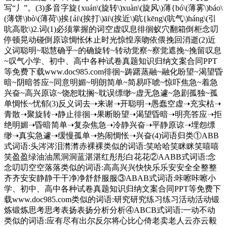
写“丿”。(3)多音字旋{xuán\(旋转\)xuàn\(旋风\)薄{bó\(薄雾\)báo\
(薄饼\)bò\(薄荷\)挨{ái\(挨打\)āi\(挨近\)吭{kēng\(吭气\)háng\(引
吭高歌\)2.词(1)必须掌握的词空虚叹息徘徊蚁穴翻箱倒柜念叨
停顿晃动碰倒原谅惆怅休止时光惊惶亲吻依偎挽回消逝(2)近
义词聪明~聪慧确乎~的确旋转~转动觉察~察觉遮挽~挽留叹息
~叹气小学、初中、高中各种试卷真题知识归纳文案合同PPT
等免费下载www.doc985.com徘徊~踌躇蒸融~融化盼望~渴望昏
暗~阴暗答应~同意明媚~明朗简单~简易吓唬~惊吓焦急~着急
兴奋~高兴原谅~饶恕耽搁~耽误缥缈~虚无急遽~急剧孤独~孤
单惆怅~忧郁(3)反义词去➝来谢➝开聪明➝愚蠢空虚➝充实枯➝
青散➝聚旋转➝静止徘徊➝果断盼望➝渴望昏暗➝明亮答应➝拒
绝明媚➝昏暗简单➝复杂焦急➝冷静兴奋➝平静原谅➝埋怨缥
缈➝真实急遽➝缓慢孤单➝热闹惆怅➝兴奋(4)词语归类①ABB
式词语:头涔涔泪潸潸赤裸裸类似的词语:笑哈哈笑眯眯笑嘻嘻
笑盈盈绿油油黑洞洞蓝湛湛红彤彤白花花②AABB式词语:念
念叨叨空空落落类似的词语:高高兴兴快快乐乐安安全全整整
齐齐安安静静干干净净舒舒服服③ABAB式词语:咔嚓咔嚓小
学、初中、高中各种试卷真题知识归纳文案合同PPT等免费下
载www.doc985.com类似的词语:研究研究练习练习活动活动锻
炼锻炼思考思考表扬表扬分析分析④ABCB式词语:一动不动
类似的词语:应有尽有出尔反尔将心比心倚老卖老人云亦云毅