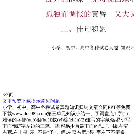
3/
7
页
文本预览
下载提示
常见问题
小学、初中、高中各种试卷真题知识归纳文案合同PPT等免费
下载www.doc985.com第三单元知识小结一、字词盘点1.字(1)
难读的字挪(nuó)徊(huái)蚁(yǐ)绽(zhàn)(2)难写的字藏:容易少写
下面“臧”字左边的三笔。蒸:容易少写最下面的“灬”。揉:左窄
右宽,右上是“矛”,不是“予”。偎:左窄右宽,“畏”字左下不要多