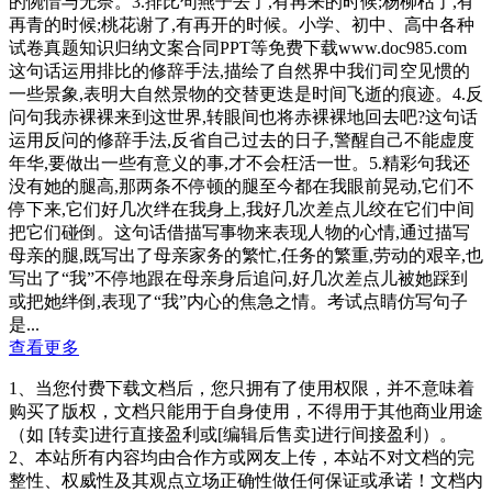
的惋惜与无奈。3.排比句燕子去了,有再来的时候;杨柳枯了,有
再青的时候;桃花谢了,有再开的时候。小学、初中、高中各种
试卷真题知识归纳文案合同PPT等免费下载www.doc985.com
这句话运用排比的修辞手法,描绘了自然界中我们司空见惯的
一些景象,表明大自然景物的交替更迭是时间飞逝的痕迹。4.反
问句我赤裸裸来到这世界,转眼间也将赤裸裸地回去吧?这句话
运用反问的修辞手法,反省自己过去的日子,警醒自己不能虚度
年华,要做出一些有意义的事,才不会枉活一世。5.精彩句我还
没有她的腿高,那两条不停顿的腿至今都在我眼前晃动,它们不
停下来,它们好几次绊在我身上,我好几次差点儿绞在它们中间
把它们碰倒。这句话借描写事物来表现人物的心情,通过描写
母亲的腿,既写出了母亲家务的繁忙,任务的繁重,劳动的艰辛,也
写出了“我”不停地跟在母亲身后追问,好几次差点儿被她踩到
或把她绊倒,表现了“我”内心的焦急之情。考试点睛仿写句子
是...
查看更多
1、当您付费下载文档后，您只拥有了使用权限，并不意味着
购买了版权，文档只能用于自身使用，不得用于其他商业用途
（如 [转卖]进行直接盈利或[编辑后售卖]进行间接盈利）。
2、本站所有内容均由合作方或网友上传，本站不对文档的完
整性、权威性及其观点立场正确性做任何保证或承诺！文档内