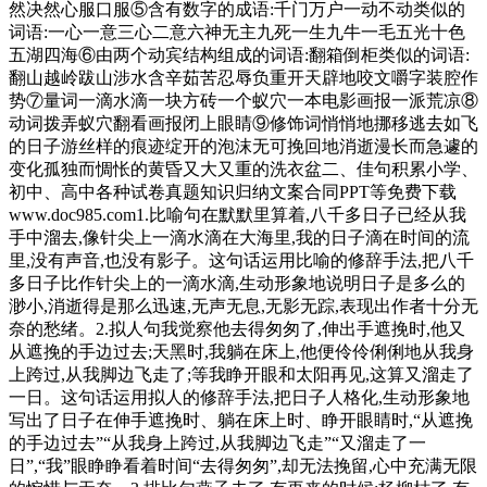
然决然心服口服⑤含有数字的成语:千门万户一动不动类似的
词语:一心一意三心二意六神无主九死一生九牛一毛五光十色
五湖四海⑥由两个动宾结构组成的词语:翻箱倒柜类似的词语:
翻山越岭跋山涉水含辛茹苦忍辱负重开天辟地咬文嚼字装腔作
势⑦量词一滴水滴一块方砖一个蚁穴一本电影画报一派荒凉⑧
动词拨弄蚁穴翻看画报闭上眼睛⑨修饰词悄悄地挪移逃去如飞
的日子游丝样的痕迹绽开的泡沫无可挽回地消逝漫长而急遽的
变化孤独而惆怅的黄昏又大又重的洗衣盆二、佳句积累小学、
初中、高中各种试卷真题知识归纳文案合同PPT等免费下载
www.doc985.com1.比喻句在默默里算着,八千多日子已经从我
手中溜去,像针尖上一滴水滴在大海里,我的日子滴在时间的流
里,没有声音,也没有影子。这句话运用比喻的修辞手法,把八千
多日子比作针尖上的一滴水滴,生动形象地说明日子是多么的
渺小,消逝得是那么迅速,无声无息,无影无踪,表现出作者十分无
奈的愁绪。2.拟人句我觉察他去得匆匆了,伸出手遮挽时,他又
从遮挽的手边过去;天黑时,我躺在床上,他便伶伶俐俐地从我身
上跨过,从我脚边飞走了;等我睁开眼和太阳再见,这算又溜走了
一日。这句话运用拟人的修辞手法,把日子人格化,生动形象地
写出了日子在伸手遮挽时、躺在床上时、睁开眼睛时,“从遮挽
的手边过去”“从我身上跨过,从我脚边飞走”“又溜走了一
日”,“我”眼睁睁看着时间“去得匆匆”,却无法挽留,心中充满无限