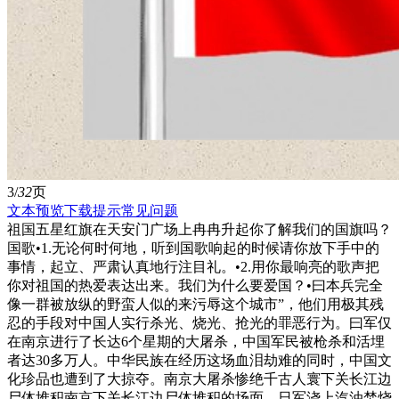
3/
32
页
文本预览
下载提示
常见问题
祖国五星红旗在天安门广场上冉冉升起你了解我们的国旗吗？
国歌•1.无论何时何地，听到国歌响起的时候请你放下手中的
事情，起立、严肃认真地行注目礼。•2.用你最响亮的歌声把
你对祖国的热爱表达出来。我们为什么要爱国？•曰本兵完全
像一群被放纵的野蛮人似的来污辱这个城市”，他们用极其残
忍的手段对中国人实行杀光、烧光、抢光的罪恶行为。曰军仅
在南京进行了长达6个星期的大屠杀，中国军民被枪杀和活埋
者达30多万人。中华民族在经历这场血泪劫难的同时，中国文
化珍品也遭到了大掠夺。南京大屠杀惨绝千古人寰下关长江边
尸体堆积南京下关长江边尸体堆积的场面。日军浇上汽油焚烧