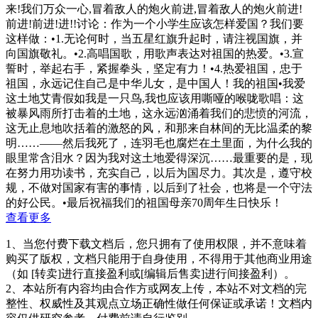
来!我们万众一心,冒着敌人的炮火前进,冒着敌人的炮火前进!
前进!前进!进!!讨论：作为一个小学生应该怎样爱国？我们要
这样做：•1.无论何时，当五星红旗升起时，请注视国旗，并
向国旗敬礼。•2.高唱国歌，用歌声表达对祖国的热爱。•3.宣
誓时，举起右手，紧握拳头，坚定有力！•4.热爱祖国，忠于
祖国，永远记住自己是中华儿女，是中国人！我的祖国•我爱
这土地艾青假如我是一只鸟,我也应该用嘶哑的喉咙歌唱：这
被暴风雨所打击着的土地，这永远汹涌着我们的悲愤的河流，
这无止息地吹括着的激怒的风，和那来自林间的无比温柔的黎
明……——然后我死了，连羽毛也腐烂在土里面，为什么我的
眼里常含泪水？因为我对这土地爱得深沉……最重要的是，现
在努力用功读书，充实自己，以后为国尽力。其次是，遵守校
规，不做对国家有害的事情，以后到了社会，也将是一个守法
的好公民。•最后祝福我们的祖国母亲70周年生日快乐！
查看更多
1、当您付费下载文档后，您只拥有了使用权限，并不意味着
购买了版权，文档只能用于自身使用，不得用于其他商业用途
（如 [转卖]进行直接盈利或[编辑后售卖]进行间接盈利）。
2、本站所有内容均由合作方或网友上传，本站不对文档的完
整性、权威性及其观点立场正确性做任何保证或承诺！文档内