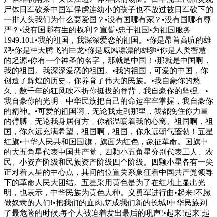
尸体日军砍杀中国军俘虏连幼小的孩子也不放过被日军砍下的
一排人头我们为什么要爱国？•没有国哪有家？•没有国哪有尊
严？•没有国哪有生的权利？宣誓•忠于祖国•为祖国服务
1949.10.1•我的祖国，我深深爱恋的祖国。•你是昂首高吭的雄
鸡•你是冲天腾飞的巨龙•你是威风凛凛的雄狮•你是人类智慧
的起源•你有一个神圣的名字，那就是中国！•那就是中国啊，
我的祖国。我深深爱恋的祖国。•我的祖国，可爱的中国，你
创造了辉煌的历史，你养育了伟大的民族。•我自豪你的悠
久，数千年的狂风吹不折你挺拔的脊背，我自豪你的坚强。•
我自豪你的光明，中华民族把自己的命运牢牢掌握，我自豪你
的精神。•可爱的祖国啊，无论我走到那里，我都挽住你力量
的臂膊，无论我身居何方，你都温暖着我的心窝。祖国啊，祖
国，你永远充满希望，祖国啊，祖国，你永远朝气蓬勃！五星
红旗•中华人民共和国国旗，旗面为红色，象征革命。国旗中
的大五角星代表中国共产党，四颗小五角星分别代表工人、农
民、小资产阶级和民族资产阶级四个阶级。四颗小星各有一尖
正对着大星的中心点，其间的位置关系象征着中国共产党领导
下的革命人民大团结。五星采用黄色是为了在红地上显出光
明，也表示，中华民族为黄色人种。义勇军进行曲•起来!不愿
做奴隶的人们!•把我们的血肉,筑成我们新的长城!中华民族到
了最危险的时候,每个人被迫着发出最后的吼声!•起来!起来!起