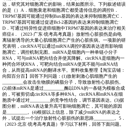
达，研究其对细胞凋亡的影响，结果如图所示。下列叙述错误
的是（）A．细胞衰老和细胞凋亡都受遗传信息的调控B．
TRPM7基因可能通过抑制Bax基因的表达来抑制细胞凋亡C．
TRPM7基因可能通过促进Bcl-2基因的表达来抑制细胞凋亡
D．可通过特异性促进癌细胞中TRPM7基因的表达来治疗相关
癌症4．（2023·广东·统考高考真题）放射性心脏损伤是由电
离辐射诱导的大量心肌细胞凋亡产生的心脏疾病。一项新的研
究表明，circRNA可以通过miRNA调控P基因表达进而影响细
胞凋亡，调控机制见图。miRNA是细胞内一种单链小分子
RNA，可与mRNA靶向结合并使其降解。circRNA是细胞内一
种闭合环状RNA，可靶向结合miRNA使其不能与mRNA结
合，从而提高mRNA的翻译水平。资料收集整理【淘宝店铺：
向阳百分百】回答下列问题：(1)放射刺激心肌细胞产生的
_________会攻击生物膜的磷脂分子，导致放射性心肌损伤。
(2)前体mRNA是通过_________酶以DNA的一条链为模板合成
的，可被剪切成circRNA等多种RNA。circRNA和mRNA在细
胞质中通过对_________的竞争性结合，调节基因表达。(3)据
图分析，miRNA表达量升高可影响细胞凋亡，其可能的原因
是_________。(4)根据以上信息，除了减少miRNA的表达之
外，试提出一个治疗放射性心脏损伤的新思路_________。5．
（2023·北京·统考高考真题）学习以下材料，回答下面问题。