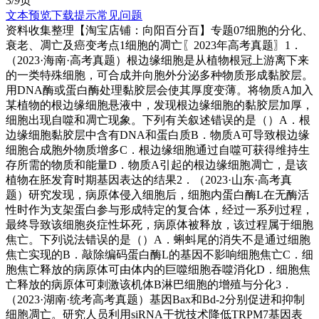
3/
9
页
文本预览
下载提示
常见问题
资料收集整理【淘宝店铺：向阳百分百】专题07细胞的分化、
衰老、凋亡及癌变考点1细胞的凋亡〖2023年高考真题〗1．
（2023·海南·高考真题）根边缘细胞是从植物根冠上游离下来
的一类特殊细胞，可合成并向胞外分泌多种物质形成黏胶层。
用DNA酶或蛋白酶处理黏胶层会使其厚度变薄。将物质A加入
某植物的根边缘细胞悬液中，发现根边缘细胞的黏胶层加厚，
细胞出现自噬和凋亡现象。下列有关叙述错误的是（）A．根
边缘细胞黏胶层中含有DNA和蛋白质B．物质A可导致根边缘
细胞合成胞外物质增多C．根边缘细胞通过自噬可获得维持生
存所需的物质和能量D．物质A引起的根边缘细胞凋亡，是该
植物在胚发育时期基因表达的结果2．（2023·山东·高考真
题）研究发现，病原体侵入细胞后，细胞内蛋白酶L在无酶活
性时作为支架蛋白参与形成特定的复合体，经过一系列过程，
最终导致该细胞炎症性坏死，病原体被释放，该过程属于细胞
焦亡。下列说法错误的是（）A．蝌蚪尾的消失不是通过细胞
焦亡实现的B．敲除编码蛋白酶L的基因不影响细胞焦亡C．细
胞焦亡释放的病原体可由体内的巨噬细胞吞噬消化D．细胞焦
亡释放的病原体可刺激该机体B淋巴细胞的增殖与分化3．
（2023·湖南·统考高考真题）基因Bax和Bd-2分别促进和抑制
细胞凋亡。研究人员利用siRNA干扰技术降低TRPM7基因表