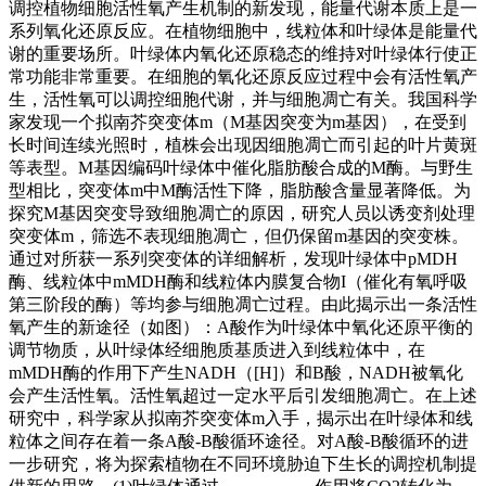
调控植物细胞活性氧产生机制的新发现，能量代谢本质上是一
系列氧化还原反应。在植物细胞中，线粒体和叶绿体是能量代
谢的重要场所。叶绿体内氧化还原稳态的维持对叶绿体行使正
常功能非常重要。在细胞的氧化还原反应过程中会有活性氧产
生，活性氧可以调控细胞代谢，并与细胞凋亡有关。我国科学
家发现一个拟南芥突变体m（M基因突变为m基因），在受到
长时间连续光照时，植株会出现因细胞凋亡而引起的叶片黄斑
等表型。M基因编码叶绿体中催化脂肪酸合成的M酶。与野生
型相比，突变体m中M酶活性下降，脂肪酸含量显著降低。为
探究M基因突变导致细胞凋亡的原因，研究人员以诱变剂处理
突变体m，筛选不表现细胞凋亡，但仍保留m基因的突变株。
通过对所获一系列突变体的详细解析，发现叶绿体中pMDH
酶、线粒体中mMDH酶和线粒体内膜复合物I（催化有氧呼吸
第三阶段的酶）等均参与细胞凋亡过程。由此揭示出一条活性
氧产生的新途径（如图）：A酸作为叶绿体中氧化还原平衡的
调节物质，从叶绿体经细胞质基质进入到线粒体中，在
mMDH酶的作用下产生NADH（[H]）和B酸，NADH被氧化
会产生活性氧。活性氧超过一定水平后引发细胞凋亡。在上述
研究中，科学家从拟南芥突变体m入手，揭示出在叶绿体和线
粒体之间存在着一条A酸-B酸循环途径。对A酸-B酸循环的进
一步研究，将为探索植物在不同环境胁迫下生长的调控机制提