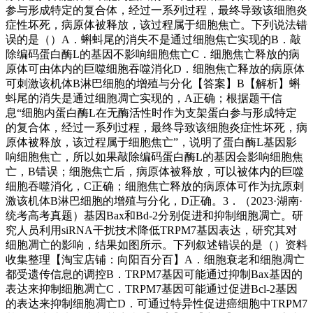
参与形成特定的复合体，经过一系列过程，最终导致该细胞炎
症性坏死，病原体被释放，该过程属于细胞焦亡。下列说法错
误的是（）A．蝌蚪尾的消失不是通过细胞焦亡实现的B．敲
除编码蛋白酶L的基因不影响细胞焦亡C．细胞焦亡释放的病
原体可由体内的巨噬细胞吞噬消化D．细胞焦亡释放的病原体
可刺激该机体B淋巴细胞的增殖与分化【答案】B【解析】蝌
蚪尾的消失是通过细胞凋亡实现的，A正确；根据题干信
息“细胞内蛋白酶L在无酶活性时作为支架蛋白参与形成特定
的复合体，经过一系列过程，最终导致该细胞炎症性坏死，病
原体被释放，该过程属于细胞焦亡”，说明了蛋白酶L基因影
响细胞焦亡，所以如果敲除编码蛋白酶L的基因会影响细胞焦
亡，B错误；细胞焦亡后，病原体被释放，可以被体内的巨噬
细胞吞噬消化，C正确；细胞焦亡释放的病原体可作为抗原刺
激该机体B淋巴细胞的增殖与分化，D正确。3．（2023·湖南·
统考高考真题）基因Bax和Bd-2分别促进和抑制细胞凋亡。研
究人员利用siRNA干扰技术降低TRPM7基因表达，研究其对
细胞凋亡的影响，结果如图所示。下列叙述错误的是（）资料
收集整理【淘宝店铺：向阳百分百】A．细胞衰老和细胞凋亡
都受遗传信息的调控B．TRPM7基因可能通过抑制Bax基因的
表达来抑制细胞凋亡C．TRPM7基因可能通过促进Bcl-2基因
的表达来抑制细胞凋亡D．可通过特异性促进癌细胞中TRPM7