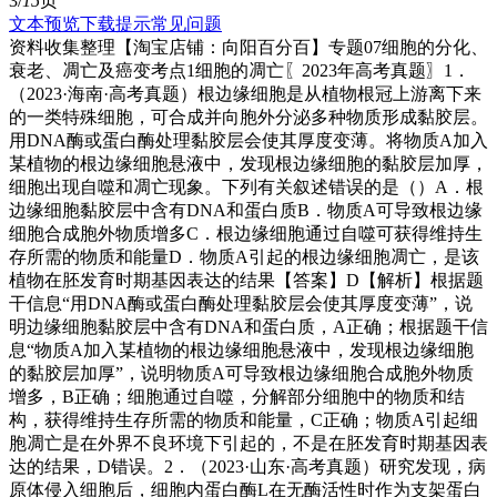
3/
15
页
文本预览
下载提示
常见问题
资料收集整理【淘宝店铺：向阳百分百】专题07细胞的分化、
衰老、凋亡及癌变考点1细胞的凋亡〖2023年高考真题〗1．
（2023·海南·高考真题）根边缘细胞是从植物根冠上游离下来
的一类特殊细胞，可合成并向胞外分泌多种物质形成黏胶层。
用DNA酶或蛋白酶处理黏胶层会使其厚度变薄。将物质A加入
某植物的根边缘细胞悬液中，发现根边缘细胞的黏胶层加厚，
细胞出现自噬和凋亡现象。下列有关叙述错误的是（）A．根
边缘细胞黏胶层中含有DNA和蛋白质B．物质A可导致根边缘
细胞合成胞外物质增多C．根边缘细胞通过自噬可获得维持生
存所需的物质和能量D．物质A引起的根边缘细胞凋亡，是该
植物在胚发育时期基因表达的结果【答案】D【解析】根据题
干信息“用DNA酶或蛋白酶处理黏胶层会使其厚度变薄”，说
明边缘细胞黏胶层中含有DNA和蛋白质，A正确；根据题干信
息“物质A加入某植物的根边缘细胞悬液中，发现根边缘细胞
的黏胶层加厚”，说明物质A可导致根边缘细胞合成胞外物质
增多，B正确；细胞通过自噬，分解部分细胞中的物质和结
构，获得维持生存所需的物质和能量，C正确；物质A引起细
胞凋亡是在外界不良环境下引起的，不是在胚发育时期基因表
达的结果，D错误。2．（2023·山东·高考真题）研究发现，病
原体侵入细胞后，细胞内蛋白酶L在无酶活性时作为支架蛋白