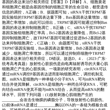
基因的表达来治疗相关癌症【答案】D【详解】A、细胞衰老
和细胞凋亡都是由基因控制的细胞正常的生命活动，都受遗传
信息的调控，A正确；B、据题图可知，siRNA干扰TRPM7基
因实验组的TRPM7基因表达量下降，Bax基因表达量增加，细
胞凋亡率增加，由此可以得出，TRPM7基因可能通过抑制Bas
基因的表达来抑制细胞凋亡，B正确；C、siRNA干扰TRPM7
基因实验组细胞凋亡率高，Bcl-2基因表达量降低，而Bcl-2基
因抑制细胞凋亡，故TRPM7基因可能通过促进Bel-2基因的表
达来抑制细胞凋亡，C正确；D、由题图可知，siRNA干扰
TRPM7基因实验组，Bax基因表达量增加，Bdl-2基因表达量
减少，细胞凋亡率增加，所以可以通过抑制癌细胞中TRPM7
基因表达来治疗相关癌症，D错误。故选D。4．（2023·广东·
统考高考真题）放射性心脏损伤是由电离辐射诱导的大量心肌
细胞凋亡产生的心脏疾病。一项新的研究表明，circRNA可以
通过miRNA调控P基因表达进而影响细胞凋亡，调控机制见
图。miRNA是细胞内一种单链小分子RNA，可与mRNA靶向
结合并使其降解。circRNA是细胞内一种闭合环状RNA，可靶
向结合miRNA使其不能与mRNA结合，从而提高mRNA的翻
译水平。回答下列问题：(1)放射刺激心肌细胞产生的
_________会攻击生物膜的磷脂分子，导致放射性心肌损伤。
(2)前体mRNA是通过_________酶以DNA的一条链为模板合成