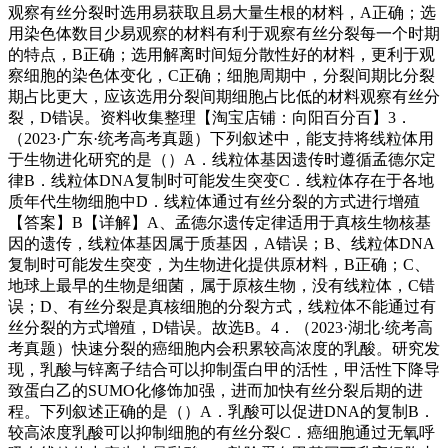
观察有丝分裂时选用易获取且易大量生根的材料，A正确；选
用染色体数目少易观察的材料有利于观察有丝分裂每一个时期
的特点，B正确；选用解离时间短分散性好的材料，更利于观
察细胞的染色体变化，C正确；细胞周期中，分裂间期比分裂
期占比更大，应该选用分裂间期细胞占比低的材料观察有丝分
裂，D错误。资料收集整理【淘宝店铺：向阳百分百】3．
（2023·广东·统考高考真题）下列叙述中，能支持将线粒体用
于生物进化研究的是（）A．线粒体基因遗传时遵循孟德尔定
律B．线粒体DNA复制时可能发生突变C．线粒体存在于各地
质年代生物细胞中D．线粒体通过有丝分裂的方式进行增殖
【答案】B【详解】A、孟德尔遗传定律适用于真核生物核基
因的遗传，线粒体基因属于质基因，A错误；B、线粒体DNA
复制时可能发生突变，为生物进化提供原材料，B正确；C、
地球上最早的生物是细菌，属于原核生物，没有线粒体，C错
误；D、有丝分裂是真核细胞的分裂方式，线粒体不能通过有
丝分裂的方式增殖，D错误。故选B。4．（2023·湖北·统考高
考真题）快速分裂的癌细胞内会积累较高浓度的乳酸。研究发
现，乳酸与锌离子结合可以抑制蛋白甲的活性，甲活性下降导
致蛋白乙的SUMO化修饰加强，进而加快有丝分裂后期的进
程。下列叙述正确的是（）A．乳酸可以促进DNA的复制B．
较高浓度乳酸可以抑制细胞的有丝分裂C．癌细胞通过无氧呼