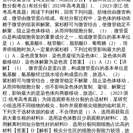
数分裂考点1有丝分裂〖2023年高考真题〗1、（2023·浙江·统
考高考真题）阅读下列材料，回答下列问题。纺锤丝由微管构
成，微管由微管蛋白组成。有丝分裂过程中，染色体的移动依
赖于微管的组装和解聚。紫杉醇可与微管结合，使微管稳定不
解聚，阻止染色体移动，从而抑制细胞分裂。（1）．微管蛋
白是构成细胞骨架的重要成分之一，组成微管蛋白的基本单位
是（）A．氨基酸B．核苷酸C．脂肪酸D．葡萄糖（2）．培
养癌细胞时加入一定量的紫杉醇，下列过程受影响最大的是
（）A．染色质复制B．染色质凝缩为染色体C．染色体向两
极移动D．染色体解聚为染色质【答案】（1）A（2）C【详
解】（1）．微管蛋白是蛋白质，构成微管蛋白的基本单位是
氨基酸，氨基酸经过脱水缩合构成蛋白质，故选A。（2）．
紫杉醇可与微管结合，使微管稳定不解聚，阻止染色体移动，
从而抑制细胞分裂，但不影响染色体的复制、凝缩、解聚过
程，影响最大的是染色体向两极移动，故选C。2．（2023·浙
江·统考高考真题）为筛选观察有丝分裂的合适材料，某研究
小组选用不同植物的根尖，制作并观察根尖细胞的临时装片。
下列关于选材依据的叙述，不合理的是（）A．选用易获取且
易大量生根的材料B．选用染色体数目少易观察的材料C．选
用解离时间短分散性好的材料D．选用分裂间期细胞占比高的
材料【答案】D【解析】根尖分生区的细胞分裂能力较强，故