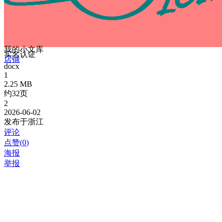
我的小文库
实名认证
店铺
docx
1
2.25 MB
约32页
2
2026-06-02
发布于浙江
评论
点赞(
0
)
海报
举报