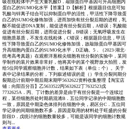
吸在线粒体中产生大量乳酸D．敲除蛋白甲基因可升高细胞内
蛋白乙的SUMO化水平【答案】D【解析】根据题目信息可知
乳酸与锌离子结合可以抑制蛋白甲的活性，甲活性下降导致蛋
白乙的SUMO化修饰加强，进而加快有丝分裂后期的进程，乳
酸不能促进DNA复制，能促进有丝分裂后期，A错误；乳酸能
促进有丝分裂后期，进而促进分裂，B错误；无氧呼吸发生在
细胞质基质，不发生在线粒体，C错误；根据题目信息，甲活
性下降导致蛋白乙的SUMO化修饰加强，故敲除蛋白甲基因可
升高细胞内蛋白乙的SUMO化水平，D正确。5．（2023·湖北·
统考高考真题）在观察洋葱根尖细胞有丝分裂的实验中，某同
学制作的装片效果非常好，他将其中的某个视野放大拍照，发
给5位同学观察细胞并计数，结果如下表（单位：个）。关于
表中记录结果的分析，下列叙述错误的是（）学生分裂间期分
裂期总计前期中期后期末期甲5632622资料收集整理【淘宝店
铺：向阳百分百】乙5633522丙5632622丁7632523戊
7732625A．丙、丁计数的差异是由于有丝分裂是一个连续过
程，某些细胞所处时期易混淆B．五位同学记录的中期细胞数
一致，原因是中期染色体排列在细胞中央，易区分C．五位同
学记录的间期细胞数不多，原因是取用的材料处于旺盛的分裂
阶段D．戊统计的细胞数量较多，可能是该同学的细胞计数规
则与...
查看更多