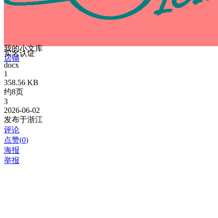
我的小文库
实名认证
店铺
docx
1
358.56 KB
约8页
3
2026-06-02
发布于浙江
评论
点赞(
0
)
海报
举报