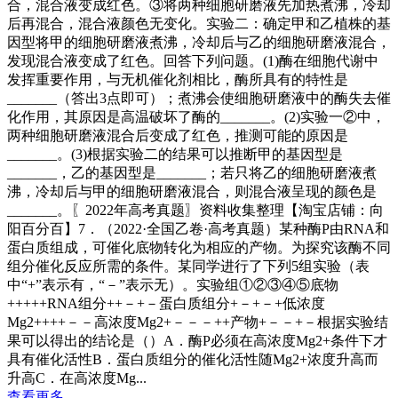
合，混合液变成红色。③将两种细胞研磨液先加热煮沸，冷却
后再混合，混合液颜色无变化。实验二：确定甲和乙植株的基
因型将甲的细胞研磨液煮沸，冷却后与乙的细胞研磨液混合，
发现混合液变成了红色。回答下列问题。(1)酶在细胞代谢中
发挥重要作用，与无机催化剂相比，酶所具有的特性是
_______（答出3点即可）；煮沸会使细胞研磨液中的酶失去催
化作用，其原因是高温破坏了酶的_______。(2)实验一②中，
两种细胞研磨液混合后变成了红色，推测可能的原因是
_______。(3)根据实验二的结果可以推断甲的基因型是
_______，乙的基因型是_______；若只将乙的细胞研磨液煮
沸，冷却后与甲的细胞研磨液混合，则混合液呈现的颜色是
_______。〖2022年高考真题〗资料收集整理【淘宝店铺：向
阳百分百】7．（2022·全国乙卷·高考真题）某种酶P由RNA和
蛋白质组成，可催化底物转化为相应的产物。为探究该酶不同
组分催化反应所需的条件。某同学进行了下列5组实验（表
中“+”表示有，“－”表示无）。实验组①②③④⑤底物
+++++RNA组分++－+－蛋白质组分+－+－+低浓度
Mg2++++－－高浓度Mg2+－－－++产物+－－+－根据实验结
果可以得出的结论是（）A．酶P必须在高浓度Mg2+条件下才
具有催化活性B．蛋白质组分的催化活性随Mg2+浓度升高而
升高C．在高浓度Mg...
查看更多