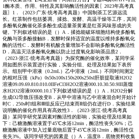
1酶本质、作用、特性及其影响酶活性的因素〖2023年高考真
题〗1．（2023·广东·统考高考真题）中国制茶工艺源远流
长。红茶制作包括萎凋、揉捻、发酵、高温干燥等工序，其间
多酚氧化酶催化茶多酚生成适量茶黄素是红茶风味形成的关
键。下列叙述错误的是（）A．揉捻能破坏细胞结构使多酚氧
化酶与茶多酚接触B．发酵时保持适宜的温度以维持多酚氧化
酶的活性C．发酵时有机酸含量增加不会影响多酚氧化酶活性
D．高温灭活多酚氧化酶以防止过度氧化影响茶品质2．
（2023·浙江·统考高考真题）为探究酶的催化效率，某同学采
用如图所示装置进行实验，实验分组、处理及结果如下表所
示。组别甲中溶液（0.2mL）乙中溶液（2mL）不同时间测定
的相对压强（kPa）0s50s100s150s200s250sI肝脏提取液H2O2
溶液09.09.69.810.010.0IIFeCl3H2O2溶液000.10.30.50.9III蒸馏
水H2O2溶液00000.10.1下列叙述错误的是（）A．H2O2分解
生成O2导致压强改变B．从甲中溶液与乙中溶液混合时开始计
时C．250s时I组和Ⅲ组反应已结束而Ⅱ组仍在进行D．实验结果
说明酶的催化作用具有高效性3．（2023·浙江·统考高考真
题）某同学研究某因素对酶活性的影响，实验处理及结果如
下：己糖激酶溶液置于45℃水浴12min，酶活性丧失50%；己
糖激酶溶液中加入过量底物后置于45℃水浴12min，酶活性仅
丧失3%。该同学研究的因素是（）A．温度B．底物资料收集