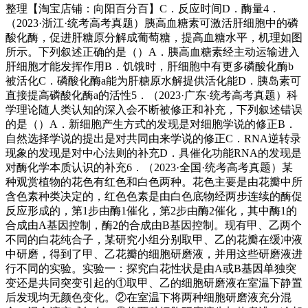
整理【淘宝店铺：向阳百分百】C．反应时间D．酶量4．
（2023·浙江·统考高考真题）胰高血糖素可激活肝细胞中的磷
酸化酶，促进肝糖原分解成葡萄糖，提高血糖水平，机理如图
所示。下列叙述正确的是（）A．胰高血糖素经主动运输进入
肝细胞才能发挥作用B．饥饿时，肝细胞中有更多磷酸化酶b
被活化C．磷酸化酶a能为肝糖原水解提供活化能D．胰岛素可
直接提高磷酸化酶a的活性5．（2023·广东·统考高考真题）科
学理论随人类认知的深入会不断被修正和补充，下列叙述错误
的是（）A．新细胞产生方式的发现是对细胞学说的修正B．
自然选择学说的提出是对共同由来学说的修正C．RNA逆转录
现象的发现是对中心法则的补充D．具催化功能RNA的发现是
对酶化学本质认识的补充6．（2023·全国·统考高考真题）某
种观赏植物的花色有红色和白色两种。花色主要是由花瓣中所
含色素种类决定的，红色色素是由白色底物经两步连续的酶促
反应形成的，第1步由酶1催化，第2步由酶2催化，其中酶1的
合成由A基因控制，酶2的合成由B基因控制。现有甲、乙两个
不同的白花纯合子，某研究小组分别取甲、乙的花瓣在缓冲液
中研磨，得到了甲、乙花瓣的细胞研磨液，并用这些研磨液进
行不同的实验。实验一：探究白花性状是由A或B基因单独突
变还是共同突变引起的①取甲、乙的细胞研磨液在室温下静置
后发现均无颜色变化。②在室温下将两种细胞研磨液充分混