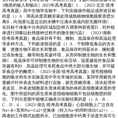
1物质的输入和输出〖2023年高考真题〗1．（2023·北京·统考
高考真题）高中生物学实验中，下列实验操作能达成所述目标
的是（）A．用高浓度蔗糖溶液处理成熟植物细胞观察质壁分
离B．向泡菜坛盖边沿的水槽中注满水形成内部无菌环境C．
在目标个体集中分布的区域划定样方调查种群密度D．对外植
体进行消毒以杜绝接种过程中的微生物污染2．（2023·湖南·
统考高考真题）食品保存有干制、腌制、低温保存和高温处理
等多种方法。下列叙述错误的是（）A．干制降低食品的含水
量，使微生物不易生长和繁殖，食品保存时间延长B．腌制通
过添加食盐、糖等制造高渗环境，从而抑制微生物的生长和繁
殖C．低温保存可抑制微生物的生命活动，温度越低对食品保
存越有利D．高温处理可杀死食品中绝大部分微生物，并可破
坏食品中的酶类3．（2023·全国·统考高考真题）探究植物细
胞的吸水和失水实验是高中学生常做的实验。某同学用紫色洋
葱鳞片叶外表皮为材料进行实验，探究蔗糖溶液，清水处理外
表皮后，外表皮细胞原生质体和液泡的体积及细胞液浓度的变
化。图中所提到的原生质体是指植物细胞不包括细胞壁的部
分。下列示意图中能够正确表示实验结果的是（）A．B．
C．D．4．（2023·湖北·统考高考真题）心肌细胞上广泛存在
Na+-K+泵和Na+-Ca2+交换体（转入Na+的同时排出Ca2+），
两者的工作模式如图所示。已知细胞质中钙离子浓度升高可引