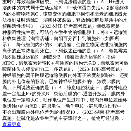
重时可导致溶酶体破裂。下列说法错误的是（）A．H+进入
溶酶体的方式属于主动运输B．H+载体蛋白失活可引起溶酶体
内的吞噬物积累C．该突变体的细胞中损伤和衰老的细胞器无
法得到及时清除D．溶酶体破裂后，释放到细胞质基质中的水
解酶活性增强8．（2023·浙江·统考高考真题）缬氨霉素是一
种脂溶性抗生素，可结合在微生物的细胞膜上，将K＋运输资
料收集整理【淘宝店铺：向阳百分百】到细胞外（如图所
示），降低细胞内外的K＋浓度差，使微生物无法维持细胞内
离子的正常浓度而死亡。下列叙述正确的是（）A．缬氨霉素
顺浓度梯度运输K＋到膜外B．缬氨霉素为运输K＋提供
ATPC．缬氨霉素运输K＋与质膜的结构无关D．缬氨霉素可致
噬菌体失去侵染能力二、多选题9．（2023·山东·高考真题）
神经细胞的离子跨膜运输除受膜内外离子浓度差影响外，还受
膜内外电位差的影响。已知神经细胞膜外的Cl-浓度比膜内
高。下列说法正确的是（）A．静息电位状态下，膜内外电位
差一定阻止K+的外流B．突触后膜的Cl-通道开放后，膜内外
电位差一定增大C．动作电位产生过程中，膜内外电位差始终
促进Na+的内流D．静息电位→动作电位→静息电位过程中，
不会出现膜内外电位差为0的情况10．（2023·湖南·统考高考
真题）盐碱化是农业生产的主要障碍之一。植物可通过质...
查看更多