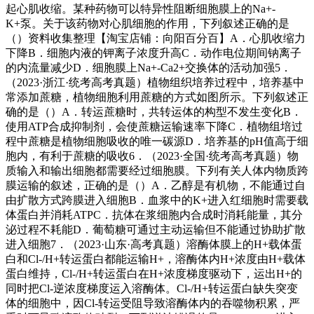
起心肌收缩。某种药物可以特异性阻断细胞膜上的Na+-
K+泵。关于该药物对心肌细胞的作用，下列叙述正确的是
（）资料收集整理【淘宝店铺：向阳百分百】A．心肌收缩力
下降B．细胞内液的钾离子浓度升高C．动作电位期间钠离子
的内流量减少D．细胞膜上Na+-Ca2+交换体的活动加强5．
（2023·浙江·统考高考真题）植物组织培养过程中，培养基中
常添加蔗糖，植物细胞利用蔗糖的方式如图所示。下列叙述正
确的是（）A．转运蔗糖时，共转运体的构型不发生变化B．
使用ATP合成抑制剂，会使蔗糖运输速率下降C．植物组培过
程中蔗糖是植物细胞吸收的唯一碳源D．培养基的pH值高于细
胞内，有利于蔗糖的吸收6．（2023·全国·统考高考真题）物
质输入和输出细胞都需要经过细胞膜。下列有关人体内物质跨
膜运输的叙述，正确的是（）A．乙醇是有机物，不能通过自
由扩散方式跨膜进入细胞B．血浆中的K+进入红细胞时需要载
体蛋白并消耗ATPC．抗体在浆细胞内合成时消耗能量，其分
泌过程不耗能D．葡萄糖可通过主动运输但不能通过协助扩散
进入细胞7．（2023·山东·高考真题）溶酶体膜上的H+载体蛋
白和Cl-/H+转运蛋白都能运输H+，溶酶体内H+浓度由H+载体
蛋白维持，Cl-/H+转运蛋白在H+浓度梯度驱动下，运出H+的
同时把Cl-逆浓度梯度运入溶酶体。Cl-/H+转运蛋白缺失突变
体的细胞中，因Cl-转运受阻导致溶酶体内的吞噬物积累，严