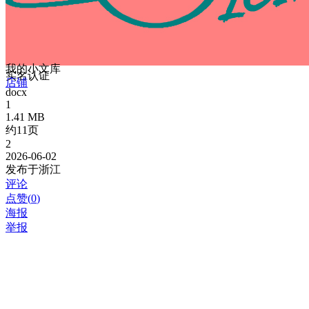
我的小文库
实名认证
店铺
docx
1
1.41 MB
约11页
2
2026-06-02
发布于浙江
评论
点赞(
0
)
海报
举报