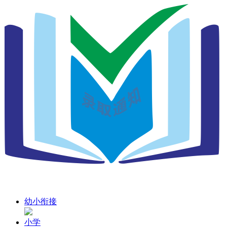
幼小衔接
小学