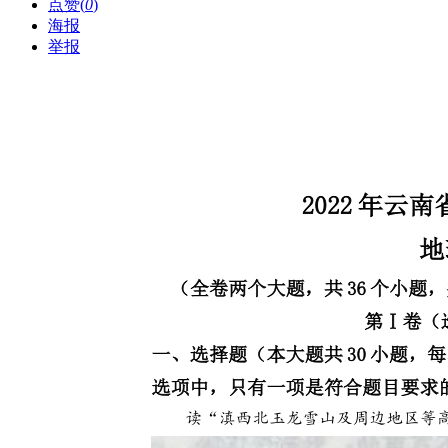
点赞(
0
)
海报
举报