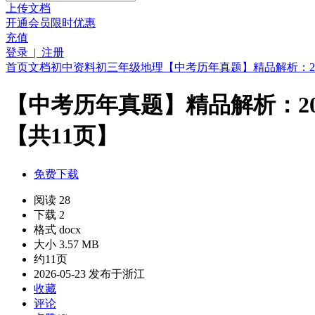
上传文档
开通会员
限时优惠
充值
登录 | 注册
首页
文档
初中资料
初三年级
地理
【中考历年真题】精品解析：202
【中考历年真题】精品解析：202
【共11页】
免费下载
阅读 28
下载 2
格式 docx
大小 3.57 MB
约11页
2026-05-23 发布于浙江
收藏
评论