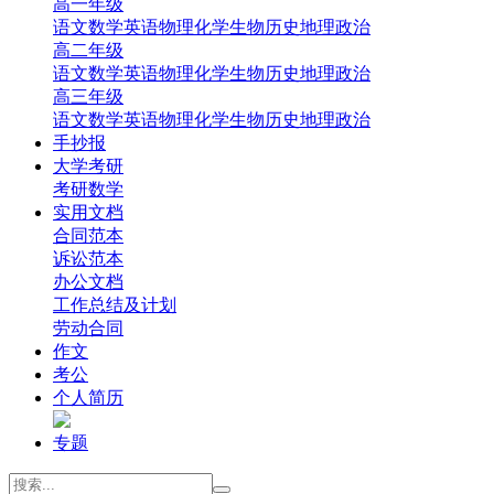
高一年级
‌语文
‌数学
英语
‌物理
‌化学
‌生物
‌历史
‌地理‌
‌政治‌
高二年级
‌语文
‌数学
英语
‌物理
‌化学
‌生物
‌历史
‌地理‌
‌政治‌
高三年级
‌语文
‌数学
英语
‌物理
‌化学
‌生物
‌历史
‌地理
‌政治
手抄报
大学考研
考研数学
实用文档
合同范本
诉讼范本
办公文档
工作总结及计划
劳动合同
作文
考公
个人简历
专题