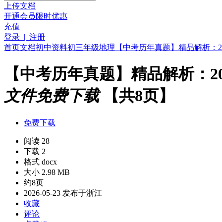
上传文档
开通会员
限时优惠
充值
登录 | 注册
首页
文档
初中资料
初三年级
地理
【中考历年真题】精品解析：202
【中考历年真题】精品解析：202
文件免费下载
【共8页】
免费下载
阅读 28
下载 2
格式 docx
大小 2.98 MB
约8页
2026-05-23 发布于浙江
收藏
评论