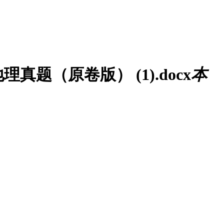
题（原卷版） (1).docx
本