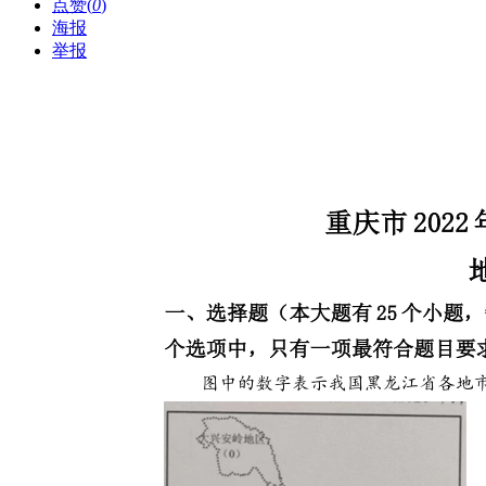
点赞(
0
)
海报
举报