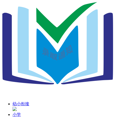
幼小衔接
小学