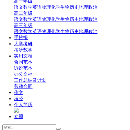
高一年级
‌语文
‌数学
英语
‌物理
‌化学
‌生物
‌历史
‌地理‌
‌政治‌
高二年级
‌语文
‌数学
英语
‌物理
‌化学
‌生物
‌历史
‌地理‌
‌政治‌
高三年级
‌语文
‌数学
英语
‌物理
‌化学
‌生物
‌历史
‌地理
‌政治
手抄报
大学考研
考研数学
实用文档
合同范本
诉讼范本
办公文档
工作总结及计划
劳动合同
作文
考公
个人简历
专题