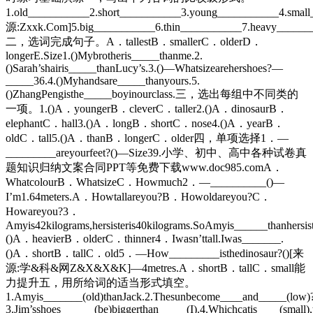
1.old___________2.short___________3.young___________4.smal
源:Zxxk.Com]5.big___________6.thin___________7.heavy_______
二，选词完成句子。A．tallestB．smallerC．olderD．
longerE.Size1.()Mybrotheris_____thanme.2.
()Sarah’shairis_____thanLucy’s.3.()—Whatsizearehershoes?—
_____36.4.()Myhandsare_____thanyours.5.
()ZhangPengisthe_____boyinourclass.三，选出每组中不同类的
一项。1.()A．youngerB．cleverC．taller2.()A．dinosaurB．
elephantC．hall3.()A．longB．shortC．nose4.()A．yearB．
oldC．tall5.()A．thanB．longerC．older四，单项选择1．—
_________areyourfeet?()—Size39.小学、初中、高中各种试卷真
题知识归纳文案合同PPT等免费下载www.doc985.comA．
WhatcolourB．WhatsizeC．Howmuch2．—__________()—
I’m1.64meters.A．Howtallareyou?B．Howoldareyou?C．
Howareyou?3．
Amyis42kilograms,hersisteris40kilograms.SoAmyis______thanhersist
()A．heavierB．olderC．thinner4．Iwasn’ttall.Iwas_______.
()A．shortB．tallC．old5．—How_________isthedinosaur?()[来
源:学&科&网Z&X&X&K]—4metres.A．shortB．tallC．small能
力提升五，用所给词的适当形式填空。
1.Amyis_______(old)thanJack.2.Thesunbecome____and_____(low)
3.Jim’sshoes______(be)biggerthan_____(I).4.Whichcatis____(small),