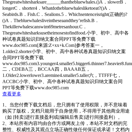
Thegreatwhitesharksare______thanthebluewhales.()A．slowerB．
longerC．shorter4．Whatdothebluewhalesliketoeat?()A．
Seabirds.B．Fish.C．Sealions.5．Whichsentenceisright(正确的)?
()A．Thebluewhalesliveintheseaandthey’refish.B．
Thekillerwhalescanswim69metresanhour.C．
Thegreatwhitesharksusetheirnosestofindfood.小学、初中、高中各
种试卷真题知识归纳文案合同PPT等免费下载
www.doc985.com[来源:Z+xx+k.Com]参考答案一，
1.older2.shorter小学、初中、高中各种试卷真题知识归纳文案
合同PPT等免费下载
www.doc985.com3.younger4.smaller5.bigger6.thinner7.heavier8.funni
二，CDEBA三，BCCAA四，BAAAB五，
1.Older2.lowerlower3.aremine4.smaller5.taller六，TTFFF七，
ACCBC小学、初中、高中各种试卷真题知识归纳文案合同
PPT等免费下载www.doc985.com
查看更多
1、当您付费下载文档后，您只拥有了使用权限，并不意味着
购买了版权，文档只能用于自身使用，不得用于其他商业用途
（如 [转卖]进行直接盈利或[编辑后售卖]进行间接盈利）。
2、本站所有内容均由合作方或网友上传，本站不对文档的完
整性、权威性及其观点立场正确性做任何保证或承诺！文档内