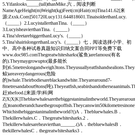
5.Yifanlooks_____(tall)thanMike.六，阅读判断
NameAgeHeight(m)Weight(kg)Feet(cm)Hair(cm)Tina141.62[来
源:Zxxk.Com]501720Lucy131.644818601.TinaisolderthanLucy.
（_____）2.LucyistallerthanTina.（_____）
3.LucyisheavierthanTina.（_____）
4.Tina'sfeetarebiggerthanLucy's.（_____）
5.Tina'shairislongerthanLucy's.（_____）七，阅读选择小学、初
中、高中各种试卷真题知识归纳文案合同PPT等免费下载
www.doc985.comThegreatwhitesharks(鲨鱼)arefamous(有名
的).Theymaygrowupto(最多能长
到)6.5metreslongandweigh3tons.Theyusuallyeatfishandsealions.They
鲸)areaverydangerous(危险
的)whale.Theirbodiesareblackandwhite.Theyarearound7-
8metresandabout9tons(吨).Theyeatfish,seabirdsandotherseaanimals
赶)thefood.[来源:学|科|网
Z|X|X|K]Thebluewhalesarethebiggestanimalintheworld.Theyarearou
点)toanotherandchasethegroupoffish.Theycanswim50kilometresinon
Whichisthebiggestanimalintheworld?()A．Thebluewhales.B．
Thekillerwhales.C．Thegreatwhitesharks.2．
Thekillerwhalesareheavierthan______.()A．thebluewhalesB．
thekillerwhalesC．thegreatwhitesharks3．