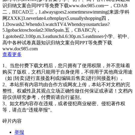
识归纳文案合同PPT等免费下载www.doc985.com一，CDAB
二，BECAD三，1.alwaysgoes2.sometimesswimming[来源:学科
网ZXXK]3.neverlate4.oftenplays5.usuallyshopping四，
1.Dowash2.Whendo3.watchTV4.Whendoyoustartclass?
5.Igobacktoschoolat2:30inSpain.五，CBABC六，
1.gotobed2.3:00p.m.3.eatlunch4.6:30p.m.5.eatdinner小学、初中、
高中各种试卷真题知识归纳文案合同PPT等免费下载
www.doc985.com
查看更多
1、当您付费下载文档后，您只拥有了使用权限，并不意味着
购买了版权，文档只能用于自身使用，不得用于其他商业用途
（如 [转卖]进行直接盈利或[编辑后售卖]进行间接盈利）。
2、本站所有内容均由合作方或网友上传，本站不对文档的完
整性、权威性及其观点立场正确性做任何保证或承诺！文档内
容仅供研究参考，付费前请自行鉴别。
3、如文档内容存在违规，或者侵犯商业秘密、侵犯著作权
等，请点击“违规举报”。
碎片内容
举报