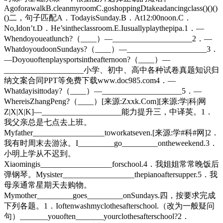
AgoforawalkB.cleanmyroomC.goshoppingDtakeadancingclass()()()
()二，句子匹配A．TodayisSunday.B．At12:00noon.C．
No,Idon’t.D．He’sintheclassroom.E.Iusuallyplaythepipa.1．—
Whendoyoueatlunch?（____）—____________________2．—
WhatdoyoudoonSundays?（____）—____________________3．
—Doyouoftenplaysportsintheafternoon?（____）—
____________________小学、初中、高中各种试卷真题知识归
纳文案合同PPT等免费下载www.doc985.com4．—
Whatdayisittoday?（____）—____________________5．—
WhereisZhangPeng?（____）[来源:Zxxk.Com][来源:学|科|网
Z|X|X|K]—____________________能力提升三，中译英。1．
我父亲总是七点去上班。
Myfather__________________toworkatseven.[来源:学#科#网]2．
我有时周末去游泳。I_________go_________ontheweekend.3．
小明上学从不迟到。
Xiaomingis__________________forschool.4．我姐姐常常晚饭后
弹钢琴。Mysister__________________thepianoaftersupper.5．我
母亲通常星期天去购物。
Mymother_________goes_________onSundays.四，按要求完成
下列各题。1．Ioftenwashmyclothesafterschool.（改为一般疑问
句）_______youoften_______yourclothesafterschool?2．