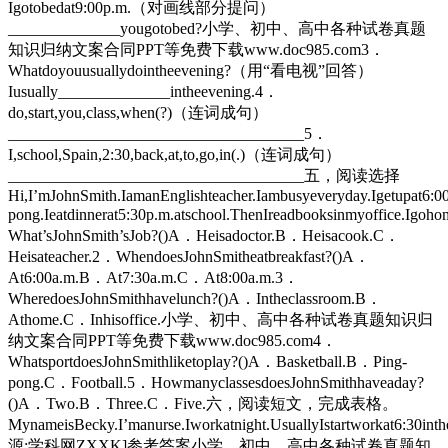
Igotobedat9:00p.m.（对画线部分提问）
______________yougotobed?小学、初中、高中各种试卷真题
知识归纳文案合同PPT等免费下载www.doc985.com3．
Whatdoyouusuallydointheevening?（用“看电视”回答）
Iusually______________intheevening.4．
do,start,you,class,when(?)（连词成句）
_____________________________________5．
I,school,Spain,2:30,back,at,to,go,in(.)（连词成句）
_____________________________________五，阅读选择
Hi,I’mJohnSmith.IamanEnglishteacher.Iambusyeveryday.Igetupat6:00a.
pong.Ieatdinnerat5:30p.m.atschool.ThenIreadbooksinmyoffice.Igoh
What’sJohnSmith’sJob?()A．Heisadoctor.B．Heisacook.C．
Heisateacher.2．WhendoesJohnSmitheatbreakfast?()A．
At6:00a.m.B．At7:30a.m.C．At8:00a.m.3．
WheredoesJohnSmithhavelunch?()A．Intheclassroom.B．
Athome.C．Inhisoffice.小学、初中、高中各种试卷真题知识归
纳文案合同PPT等免费下载www.doc985.com4．
WhatsportdoesJohnSmithliketoplay?()A．Basketball.B．Ping-
pong.C．Football.5．HowmanyclassesdoesJohnSmithhaveaday?
()A．Two.B．Three.C．Five.六，阅读短文，完成表格。
MynameisBecky.I’manurse.Iworkatnight.UsuallyIstartworkat6:30inth
源:学科网ZXXK]参考答案小学、初中、高中各种试卷真题知