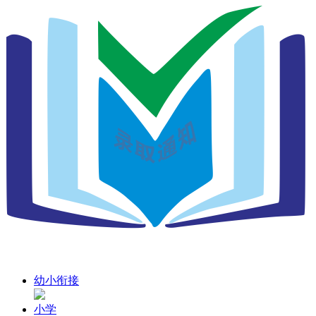
幼小衔接
小学