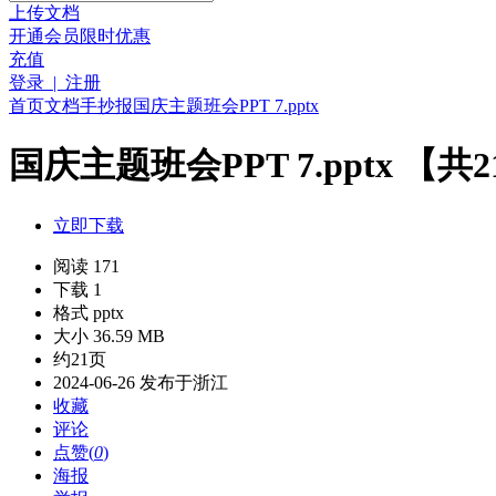
上传文档
开通会员
限时优惠
充值
登录 | 注册
首页
文档
手抄报
国庆主题班会PPT 7.pptx
国庆主题班会PPT 7.pptx 【共
立即下载
阅读 171
下载 1
格式 pptx
大小 36.59 MB
约21页
2024-06-26 发布于浙江
收藏
评论
点赞(
0
)
海报