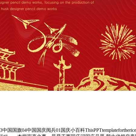
1国庆小百科ThisPPTtemplateforthericehuskdesignerpen