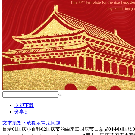
/
21
立即下载
分享
赏
文本预览
下载提示
常见问题
目录01国庆小百科02国庆节的由来03国庆节日意义04中国国歌03中国国旗04中国国庆阅兵0