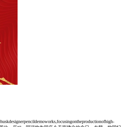
cildemoworks,focusingontheproductionofhigh-