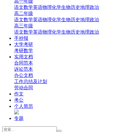
高一年级
‌语文
‌数学
英语
‌物理
‌化学
‌生物
‌历史
‌地理‌
‌政治‌
高二年级
‌语文
‌数学
英语
‌物理
‌化学
‌生物
‌历史
‌地理‌
‌政治‌
高三年级
‌语文
‌数学
英语
‌物理
‌化学
‌生物
‌历史
‌地理
‌政治
手抄报
大学考研
考研数学
实用文档
合同范本
诉讼范本
办公文档
工作总结及计划
劳动合同
作文
考公
个人简历
专题