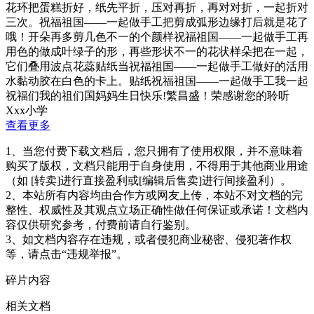
花环把蛋糕折好，纸先平折，压对再折，再对对折，一起折对
三次。祝福祖国——一起做手工把剪成弧形边缘打后就是花了
哦！开朵再多剪几色不一的个颜样祝福祖国——一起做手工再
用色的做成叶绿子的形，再些形状不一的花状样朵把在一起，
它们叠用波点花蕊贴纸当祝福祖国——一起做手工做好的活用
水黏动胶在白色的卡上。贴纸祝福祖国——一起做手工我一起
祝福们我的祖们国妈妈生日快乐!繁昌盛！荣感谢您的聆听
Xxx小学
查看更多
1、当您付费下载文档后，您只拥有了使用权限，并不意味着
购买了版权，文档只能用于自身使用，不得用于其他商业用途
（如 [转卖]进行直接盈利或[编辑后售卖]进行间接盈利）。
2、本站所有内容均由合作方或网友上传，本站不对文档的完
整性、权威性及其观点立场正确性做任何保证或承诺！文档内
容仅供研究参考，付费前请自行鉴别。
3、如文档内容存在违规，或者侵犯商业秘密、侵犯著作权
等，请点击“违规举报”。
碎片内容
相关文档