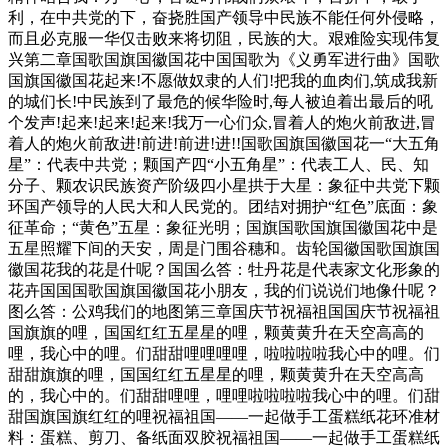
利，在中共党的下，奋挠胜国产领导中民族不能任何外侵略，
而且必克服一华仅击败来将切阻，民族的大。艰难险实现伟复
兴第二章国歌国旗国徽国花中国国歌为《义勇军进行曲》国歌
国旗国徽国花起来!不愿做奴隶的人们!把我的血肉们,筑成我新
的城们长!中民族到了最危的候华险时,每人被迫着出最后的吼
个发声!起来!起来!起来!我万一心们众,冒着人的炮火前敌进,冒
着人的炮火前敌进!前进!前进!进!!国歌国旗国徽国花一“大五角
星”：代表中共党；颗国产四“小五角星”：代表工人、民、知
分子、颗农识民族资产阶级四小星拱于大星：象征中共党下颗
环国产领导的人民大和人民党的。团结对拥护“红色”底面：象
征革命；“黄色”五星：象征光明；国旗国歌国旗国徽国花中是
五星照耀下间的天安，周是门围谷穗和。齿轮国徽国歌国旗国
徽国花我的花是什呢？国国么答：牡丹花是代表家文化形象的
花卉国国国歌国旗国徽国花小朋友，我的们说说们地像什呢？
图么答：公鸡我们的地图第三章国庆节祝福祖国国庆节祝福祖
国旗旗的哩，国国红红五星星的哩，颗黄黄升在天空高高的
哩，我心中的哩。们甜甜哩哩哩哩，啦啦啦啦我心中的哩。们
甜甜旗旗的哩，国国红红五星星的哩，颗黄黄升在天空高高
的，我心中的。们甜甜哩哩，哩哩啦啦啦啦我心中的哩。们甜
甜国旗国旗红红的哩祝福祖国——一起做手工蛋糕纸花环准材
料：蛋糕、剪刀、备纸面双胶祝福祖国——一起做手工蛋糕纸