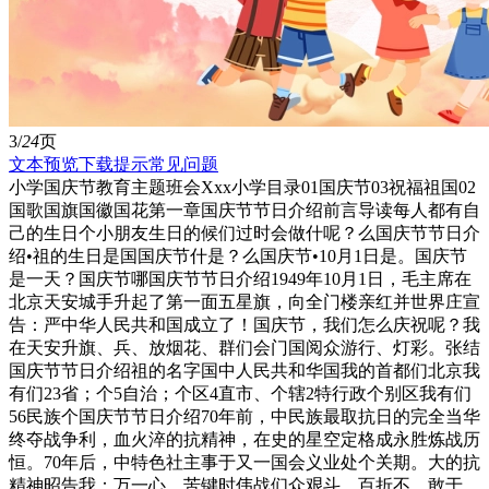
3/
24
页
文本预览
下载提示
常见问题
小学国庆节教育主题班会Xxx小学目录01国庆节03祝福祖国02
国歌国旗国徽国花第一章国庆节节日介绍前言导读每人都有自
己的生日个小朋友生日的候们过时会做什呢？么国庆节节日介
绍•祖的生日是国国庆节什是？么国庆节•10月1日是。国庆节
是一天？国庆节哪国庆节节日介绍1949年10月1日，毛主席在
北京天安城手升起了第一面五星旗，向全门楼亲红并世界庄宣
告：严中华人民共和国成立了！国庆节，我们怎么庆祝呢？我
在天安升旗、兵、放烟花、群们会门国阅众游行、灯彩。张结
国庆节节日介绍祖的名字国中人民共和华国我的首都们北京我
有们23省；个5自治；个区4直市、个辖2特行政个别区我有们
56民族个国庆节节日介绍70年前，中民族最取抗日的完全当华
终夺战争利，血火淬的抗精神，在史的星空定格成永胜炼战历
恒。70年后，中特色社主事于又一国会义业处个关期。大的抗
精神昭告我：万一心，苦键时伟战们众艰斗，百折不，敢于