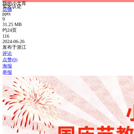
我的小文库
实名认证
店铺
pptx
9
31.25 MB
约24页
116
2024-06-26
发布于浙江
评论
点赞(
0
)
海报
举报