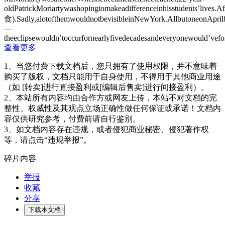
oldPatrickMoriartywashopingtomakeadifferenceinhisstudents’lives.A
食).Sadly,alotofthemwouldnotbevisibleinNewYork.AllbutoneonApril8,
—
theeclipsewouldn’toccurfornearlyfivedecadesandeveryonewould’vefo
查看更多
1、当您付费下载文档后，您只拥有了使用权限，并不意味着
购买了版权，文档只能用于自身使用，不得用于其他商业用途
（如 [转卖]进行直接盈利或[编辑后售卖]进行间接盈利）。
2、本站所有内容均由合作方或网友上传，本站不对文档的完
整性、权威性及其观点立场正确性做任何保证或承诺！文档内
容仅供研究参考，付费前请自行鉴别。
3、如文档内容存在违规，或者侵犯商业秘密、侵犯著作权
等，请点击“违规举报”。
碎片内容
举报
收藏
分享
下载本文档