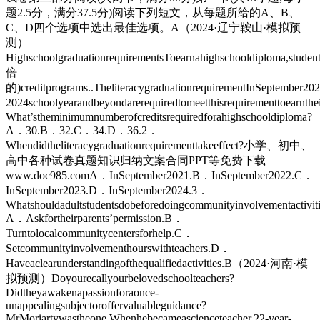
题2.5分，满分37.5分)阅读下列短文，从每题所给的A、B、
C、D四个选项中选出最佳选项。A（2024·辽宁鞍山·模拟预
测）
HighschoolgraduationrequirementsToearnahighschooldiploma,students
倍
的)creditprograms..TheliteracygraduationrequirementInSeptember2023
2024schoolyearandbeyondarerequiredtomeetthisrequirementtoearnthe
What’stheminimumnumberofcreditsrequiredforahighschooldiploma?
A．30.B．32.C．34.D．36.2．
Whendidtheliteracygraduationrequirementtakeeffect?小学、初中、
高中各种试卷真题知识归纳文案合同PPT等免费下载
www.doc985.comA．InSeptember2021.B．InSeptember2022.C．
InSeptember2023.D．InSeptember2024.3．
Whatshouldadultstudentsdobeforedoingcommunityinvolvementactivit
A．Askfortheirparents’permission.B．
Turntolocalcommunitycentersforhelp.C．
Setcommunityinvolvementhourswithteachers.D．
Haveaclearunderstandingofthequalifiedactivities.B（2024·河南·模
拟预测）Doyourecallyourbelovedschoolteachers?
Didtheyawakenapassionforaonce-
unappealingsubjectoroffervaluableguidance?
MrMoriartywastheone.Whenhebecameascienceteacher,22-year-