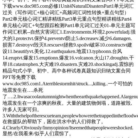
下载www.doc985.com必修1Unit4NaturalDisastersPart1单元词汇
过关（写作词汇+核心词汇+高频词汇词性转换+重点句型）
Part2单元核心词汇精讲精练Part3单元重点句型精讲精练Part4
单元核心词汇+句型跟踪检测Part1单元词汇过关01-单元主题写
作词汇积累--自然灾害词汇1.Environmentn.环境2.powerfuladj.强
大的3.protectvt.保护4.preventvt防止5.decreasev.减少6.damagen.
损害7.destroyvt毁灭8.rescuevt拯救9.spoilvt破坏10.constructvt建
设11.beautifyvt.美化.12.earthquaken.地震13.typhoonn.台风
14.eruptvt.爆发15.eruptionn.爆发16.volcanon.火山17.droughtn.干
旱18.catastrophen.大灾难19.disastern.灾难20.shockingadj.震惊的
精品句式小学、初中、高中各种试卷真题知识归纳文案合同
PPT等免费下载
www.doc985.com1.Aterriblestormhit/struck...,killing..一个可怕的
地震发生在….杀死
了….2.Itwasacoolautumnnightwhentheearthquakehappened.Alargenum
地震发生在一个凉爽的秋夜。大量的建筑物倒塌，道路被毁,
许多人无家可归。
3.Withthehelpoftherescueteam,peoplewhowerethetrappedinthefloodw
在救援队的帮助下，困在洪水中的人们得救了。
4.Clearly/Obviously/Inmyopinion/Itseemedthatpeoplewereshocked.
显然/在我看来/似乎人们震惊了。