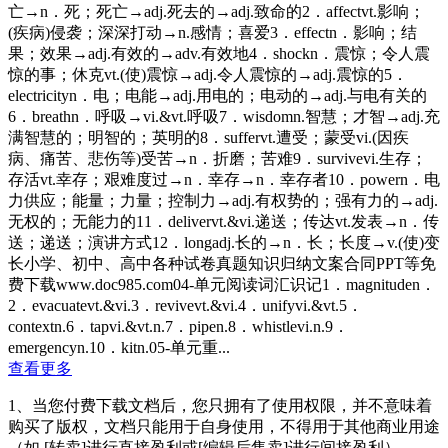
亡→n．死；死亡→adj.死去的→adj.致命的2．affectvt.影响；
(疾病)侵袭；深深打动→n.感情；喜爱3．effectn．影响；结
果；效果→adj.有效的→adv.有效地4．shockn．震惊；令人震
惊的事；休克vt.(使)震惊→adj.令人震惊的→adj.震惊的5．
electricityn．电；电能→adj.用电的；电动的→adj.与电有关的
6．breathn．呼吸→vi.&vt.呼吸7．wisdomn.智慧；才智→adj.充
满智慧的；明智的；英明的8．suffervt.遭受；蒙受vi.(因疾
病、痛苦、悲伤等)受苦→n．折磨；苦难9．survivevi.生存；
存活vt.幸存；艰难度过→n．幸存→n．幸存者10．powern．电
力供应；能量；力量；控制力→adj.有权势的；强有力的→adj.
无权的；无能力的11．delivervt.&vi.递送；传达vt.发表→n．传
送；递送；演讲方式12．longadj.长的→n．长；长度→v.(使)变
长小学、初中、高中各种试卷真题知识归纳文案合同PPT等免
费下载www.doc985.com04-单元阅读词汇识记1．magnituden．
2．evacuatevt.&vi.3．revivevt.&vi.4．unifyvi.&vt.5．
contextn.6．tapvi.&vt.n.7．pipen.8．whistlevi.n.9．
emergencyn.10．kitn.05-单元重...
查看更多
1、当您付费下载文档后，您只拥有了使用权限，并不意味着
购买了版权，文档只能用于自身使用，不得用于其他商业用途
（如 [转卖]进行直接盈利或[编辑后售卖]进行间接盈利）。