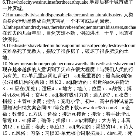
6.Thewholecitywasinruinsaftertheearthquake.地震后整个城市成了
一片废墟。
7.Humanactivityisanindispensablefactorcausingnaturaldisasters.人类
自身的活动是造成自然灾害的一个不可或缺的因素。
8.Inthepasthundredyears,therehavebeenfrequentnaturaldisasters,sucha
在过去的几百年里，自然灾难不断，例如洪水，干旱，地震和
沙漠化。
9.Thedisastershavekilledmillionsuponmillionsofpeople,destroyedcoun
灾难杀死了无数人，损毁了很多房子，破坏了很多肥沃的土
地。
10.Nowmoreandmorepeoplebecomeawarethatthosedisastershavemuch
现在越来越多的人意识到了灾难在很大程度上与我们人类的行
为有关。02-单元重点词汇背记1．adj.最重要的；最高级别的n.
(公司或机构的)首领；酋长2．adj.附近的；邻近的adv.在附近
3．vi.应在(某处)；适应4．n.地方；地点；位置5．n.战役；搏
斗vi.&vt.搏斗；奋斗6．adj.极有吸引力的；迷人的7．n.收费；
指控；主管vt.收费；控告；充电小学、初中、高中各种试卷真
题知识归纳文案合同PPT等免费下载www.doc985.com8．n.金
额；数量9．n.方法；途径；接近vt.接近；接洽；着手处理vi.
靠近10．vt.保证；确保；担保11．adj.慷慨的；大方的；丰富
的12．n.位置；姿态；职位13．adj.热切的；渴望的14．n.诗人
15．n.风俗；习俗；习惯03-单元核心词形拓展1．dievi.死；死