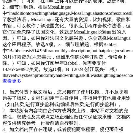
供选择。）可知，在Italki上你可以选择你的老师。故选B项。
2．细节理解题。根据MosaLingua
中“lnadditiontoteachingthelanguage,MosaLinguahastonsofresourcesl
了教授法语，MosaLingua还有大量的资源，比如视频、歌曲和
书籍，可以教你了解法国文化。很多应用程序会教你法语，但
它们完全忽略了法国文化。这就是MosaLingua脱颖而出的原
因。）可知，如果你对法国文化感兴趣，你会选择MosaLingua
这个应用程序。故选A项。3．细节理解题。根据Babbel
中“Babbelcosts$14.95foramonthlysubscription,butthatpricegoesdown
的月订阅费为14.95美元，但如果你购买年订阅费，价格会下
降。）可知，如果你订阅半年Babbel，你需要支付
14.95×6=89.7美元。故选D项。B（2024·浙江嘉兴·二模）
Ihavealwaysbeenproudofmyhandwriting,askillIwastaughtingradeschoo
查看更多
1、当您付费下载文档后，您只拥有了使用权限，并不意味着
购买了版权，文档只能用于自身使用，不得用于其他商业用途
（如 [转卖]进行直接盈利或[编辑后售卖]进行间接盈利）。
2、本站所有内容均由合作方或网友上传，本站不对文档的完
整性、权威性及其观点立场正确性做任何保证或承诺！文档内
容仅供研究参考，付费前请自行鉴别。
3、如文档内容存在违规，或者侵犯商业秘密、侵犯著作权