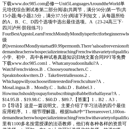
下载www.doc985.com必修一Unit5LanguagesAroundtheWorld单
元培优综合测试卷第二部分阅读(共两节，满分50分)第一节(共
15小题;每小题2.5分，满分37.5分)阅读下列短文，从每题所给
的A、B、C、D四个选项中选出最佳选项。A（23-24高三下·
四川泸州·阶段练习）
FourBestAppstoLearnFrenchMondlyMondlyisperfectforbeginnerswhoare
级
的)versionofMondlystartsat$9.99permonth.There’salsoafreeversionofth
demandteacherswhospecializeinteachingFrenchwithavarietyofqualifi
小学、初中、高中各种试卷真题知识归纳文案合同PPT等免费
下载www.doc985.com1．WhatcanyoudoonItalki?A．
WatchFrenchvideos.B．Chooseyourteachers.C．
Speaktobookwriters.D．Takefreetriallessons.2．
WhichappwillyouchooseifinterestedinFrenchculture?A．
MosaLingua.B．Mondly.C．Italki.D．Babbel.3．
HowmuchshouldyoupayforsubscribingtoBabbelforhalfayear?A．
$14.95.B．$19.98.C．$60.D．$89.7.【答案】1．B2．A3．
D【导语】这是一篇说明文。主要介绍了学习法语的四个最佳
应用程序。1．细节理解题。根据Italki中“Thereareover1,100on-
demandteacherswhospecializeinteachingFrenchwithavarietyofqualif
里有1100多名按需授课的法语教师，他们有各种各样的资质可